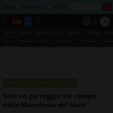
Affitta
Acquista
s
Sport
Focus
Agenda
LAC
People
TioTalk
New
CALCIO
TENNIS
MOTORI
ALTRI SPORT
SESTO UOMO
MONDI
QUALIFICAZIONI EURO 2024
Solo un parreggio sul campo
della Macedonia del Nord