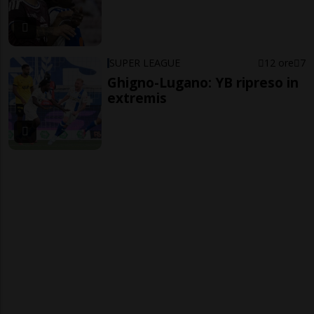
SUPER LEAGUE
12 ore
7
Ghigno-Lugano: YB ripreso in
extremis