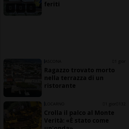
feriti
ASCONA
1 gior
Ragazzo trovato morto
nella terrazza di un
ristorante
LOCARNO
1 gior
132
Crolla il palco al Monte
Verità: «È stato come
un'onda»