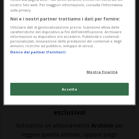
nostro Sito web. Per maggiori informazioni, consulta l'Informativa
CALCIO: Risultati e classifiche
sulla privacy.
Noi e i nostri partner trattiamo i dati per fornire:
SKOPJE - C'era molta curiosità attorno alla
Utilizzare dati di geolocalizzazione precisi. Scansione attiva delle
caratteristiche del dispositivo ai fini dell’identificazione. Archiviare
prima uscita dell'Italia sotto la guida di
informazioni su dispositivo e/o accedervi. Pubblicità e contenuti
personalizzati, misurazione delle prestazioni dei contenuti e degli
annunci, ricerche sul pubblico, sviluppo di servizi.
Luciano Spalletti, dopo il rumoroso e
Elenco dei partner (fornitori)
inaspettato addio di Roberto Mancini.
L'avventura dell'ex tecnico del Napoli sulla
Mostra finalità
panchina azzurra non è per&o...
Accetto
🔐 Sblocca il nostro archivio
esclusivo!
Sottoscrivi un abbonamento
Archivio
per
leggere questo articolo, oppure scegli