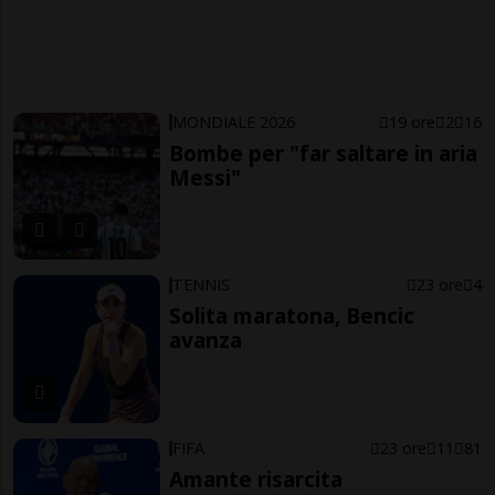
MONDIALE 2026
19 ore
2
16
Bombe per "far saltare in aria
Messi"
TENNIS
23 ore
4
Solita maratona, Bencic
avanza
FIFA
23 ore
11
81
Amante risarcita