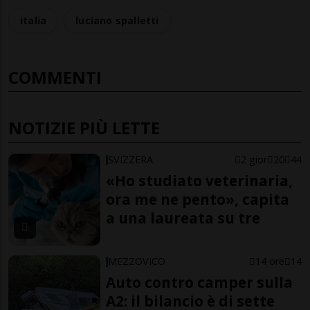
italia
luciano spalletti
COMMENTI
NOTIZIE PIÙ LETTE
SVIZZERA
2 gior
20
44
«Ho studiato veterinaria,
ora me ne pento», capita
a una laureata su tre
MEZZOVICO
14 ore
14
Auto contro camper sulla
A2: il bilancio è di sette