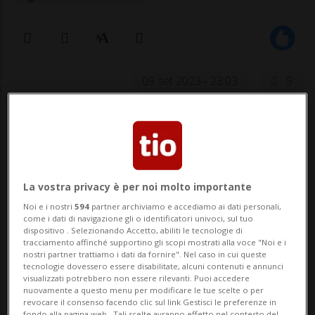
09 set 2023 - 23:03
9
La vostra privacy è per noi molto importante
Noi e i nostri
594
partner archiviamo e accediamo ai dati personali,
come i dati di navigazione gli o identificatori univoci, sul tuo
La situazione di classifica si complica
dispositivo . Selezionando Accetto, abiliti le tecnologie di
tracciamento affinché supportino gli scopi mostrati alla voce "Noi e i
per l'Italia, che martedì a Milano
nostri partner trattiamo i dati da fornire". Nel caso in cui queste
tecnologie dovessero essere disabilitate, alcuni contenuti e annunci
contro l'Ucraina non potrà sbagliare.
visualizzati potrebbero non essere rilevanti. Puoi accedere
nuovamente a questo menu per modificare le tue scelte o per
revocare il consenso facendo clic sul link Gestisci le preferenze in
fondo alla pagina web.. Tali scelte avranno effetto nel contesto del