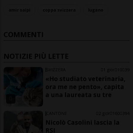
amir saipi
coppa svizzera
lugano
COMMENTI
NOTIZIE PIÙ LETTE
SVIZZERA
1 gior
10
39
«Ho studiato veterinaria,
ora me ne pento», capita
a una laureata su tre
CANTONE
2 gior
160
394
Nicolò Casolini lascia la
RSI