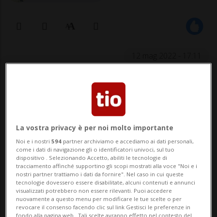
12 mag 2022 - 17:11
La vostra privacy è per noi molto importante
Noi e i nostri
594
partner archiviamo e accediamo ai dati personali,
come i dati di navigazione gli o identificatori univoci, sul tuo
dispositivo . Selezionando Accetto, abiliti le tecnologie di
Riuscirà il 21enne a scendere in
tracciamento affinché supportino gli scopi mostrati alla voce "Noi e i
campo domenica a Berna?
nostri partner trattiamo i dati da fornire". Nel caso in cui queste
tecnologie dovessero essere disabilitate, alcuni contenuti e annunci
visualizzati potrebbero non essere rilevanti. Puoi accedere
nuovamente a questo menu per modificare le tue scelte o per
revocare il consenso facendo clic sul link Gestisci le preferenze in
CALCIO: Risultati e classifiche
fondo alla pagina web.. Tali scelte avranno effetto nel contesto del