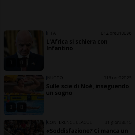
FIFA
12 ore
10
96
L'Africa si schiera con
Infantino
NUOTO
16 ore
2
25
Sulle scie di Noè, inseguendo
un sogno
CONFERENCE LEAGUE
1 gior
8
15
«Soddisfazione? Ci manca un