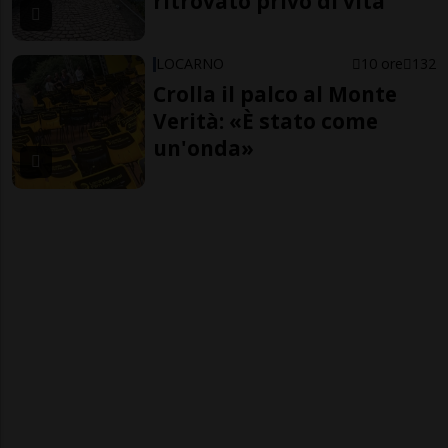
ritrovato privo di vita
LOCARNO
10 ore
132
Crolla il palco al Monte
Verità: «È stato come
un'onda»