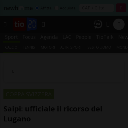
Affitta
Acquista
s
Sport
Focus
Agenda
LAC
People
TioTalk
New
CALCIO
TENNIS
MOTORI
ALTRI SPORT
SESTO UOMO
MONDI
COPPA SVIZZERA
Saipi: ufficiale il ricorso del
Lugano