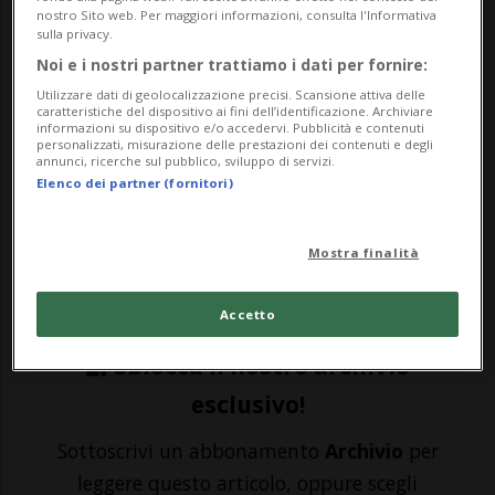
nostro Sito web. Per maggiori informazioni, consulta l'Informativa
sulla privacy.
LUGANO - In vista dell'attesissima finale di
Noi e i nostri partner trattiamo i dati per fornire:
Coppa Svizzera in programma domenica, il
Utilizzare dati di geolocalizzazione precisi. Scansione attiva delle
caratteristiche del dispositivo ai fini dell’identificazione. Archiviare
informazioni su dispositivo e/o accedervi. Pubblicità e contenuti
Lugano spera di poter contare su Amir
personalizzati, misurazione delle prestazioni dei contenuti e degli
annunci, ricerche sul pubblico, sviluppo di servizi.
Saipi. La Direzione del club bianconero ha
Elenco dei partner (fornitori)
infatti comunicato che "in merito alla
squalifica di due giornate comminate al
Mostra finalità
suo...
Accetto
🔐 Sblocca il nostro archivio
esclusivo!
Sottoscrivi un abbonamento
Archivio
per
leggere questo articolo, oppure scegli