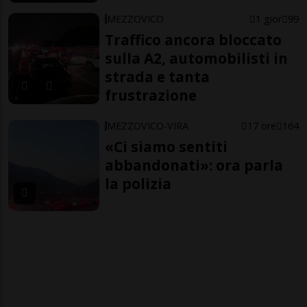
MEZZOVICO
1 gior
99
Traffico ancora bloccato
sulla A2, automobilisti in
strada e tanta
frustrazione
MEZZOVICO-VIRA
17 ore
164
«Ci siamo sentiti
abbandonati»: ora parla
la polizia