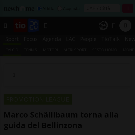
Affitta
Acquista
s
Sport
Focus
Agenda
LAC
People
TioTalk
New
CALCIO
TENNIS
MOTORI
ALTRI SPORT
SESTO UOMO
MONDI
PROMOTION LEAGUE
Marco Schällibaum torna alla
guida del Bellinzona