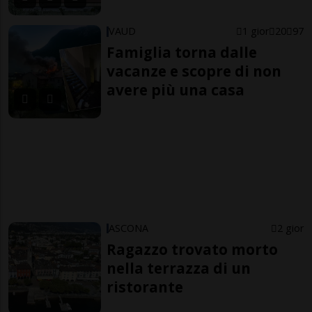
VAUD
1 gior
20
97
Famiglia torna dalle
vacanze e scopre di non
avere più una casa
ASCONA
2 gior
Ragazzo trovato morto
nella terrazza di un
ristorante