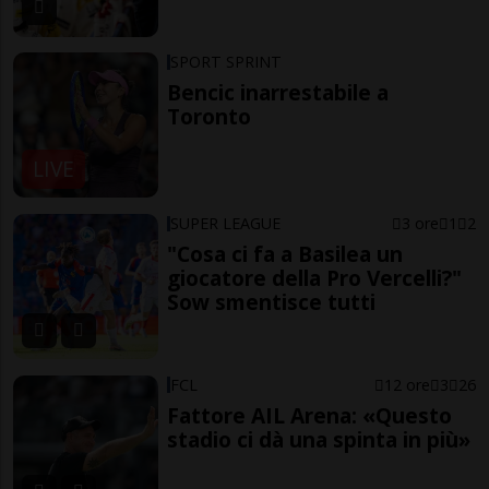
SPORT SPRINT
Bencic inarrestabile a
Toronto
LIVE
SUPER LEAGUE
3 ore
1
2
"Cosa ci fa a Basilea un
giocatore della Pro Vercelli?"
Sow smentisce tutti
FCL
12 ore
3
26
Fattore AIL Arena: «Questo
stadio ci dà una spinta in più»