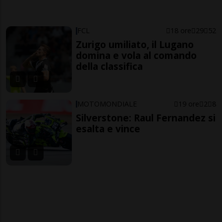
FCL
18 ore
29
52
Zurigo umiliato, il Lugano
domina e vola al comando
della classifica
MOTOMONDIALE
19 ore
2
8
Silverstone: Raul Fernandez si
esalta e vince