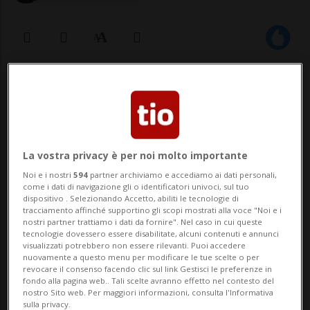
22 apr 2022 - 16:48
Aggiornamento 23 apr 2022 - 09:33
1
La vostra privacy è per noi molto importante
Noi e i nostri
594
partner archiviamo e accediamo ai dati personali,
come i dati di navigazione gli o identificatori univoci, sul tuo
dispositivo . Selezionando Accetto, abiliti le tecnologie di
tracciamento affinché supportino gli scopi mostrati alla voce "Noi e i
nostri partner trattiamo i dati da fornire". Nel caso in cui queste
tecnologie dovessero essere disabilitate, alcuni contenuti e annunci
visualizzati potrebbero non essere rilevanti. Puoi accedere
Il tecnico si presenterà già domani
nuovamente a questo menu per modificare le tue scelte o per
revocare il consenso facendo clic sul link Gestisci le preferenze in
alla squadra. Per la sfida contro lo
fondo alla pagina web.. Tali scelte avranno effetto nel contesto del
nostro Sito web. Per maggiori informazioni, consulta l'Informativa
Stade Nyonnais in panchina ci sarà
sulla privacy.