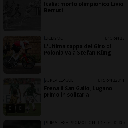
Italia: morto olimpionico Livio
Berruti
CICLISMO
15 ore
3
L'ultima tappa del Giro di
Polonia va a Stefan Küng
SUPER LEAGUE
15 ore
2
11
Frena il San Gallo, Lugano
primo in solitaria
PRIMA LEGA PROMOTION
17 ore
2
35