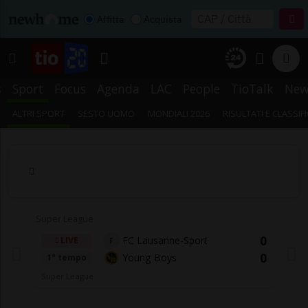
Affitta
Acquista
s
Sport
Focus
Agenda
LAC
People
TioTalk
New
ALTRI SPORT
SESTO UOMO
MONDIALI 2026
RISULTATI E CLASSIF
Super League
0
FC Lausanne-Sport
LIVE
F
0
Young Boys
1° tempo
Super League