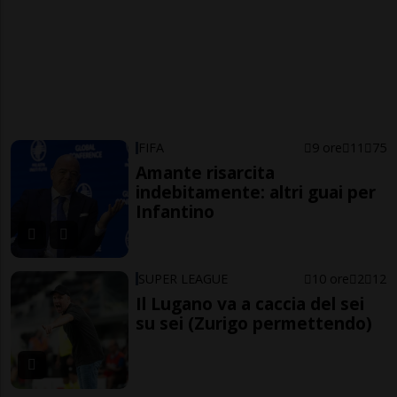
FIFA
9 ore
11
75
Amante risarcita
indebitamente: altri guai per
Infantino
SUPER LEAGUE
10 ore
2
12
Il Lugano va a caccia del sei
su sei (Zurigo permettendo)