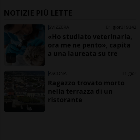
NOTIZIE PIÙ LETTE
SVIZZERA
1 gior
19
42
«Ho studiato veterinaria,
ora me ne pento», capita
a una laureata su tre
ASCONA
1 gior
Ragazzo trovato morto
nella terrazza di un
ristorante