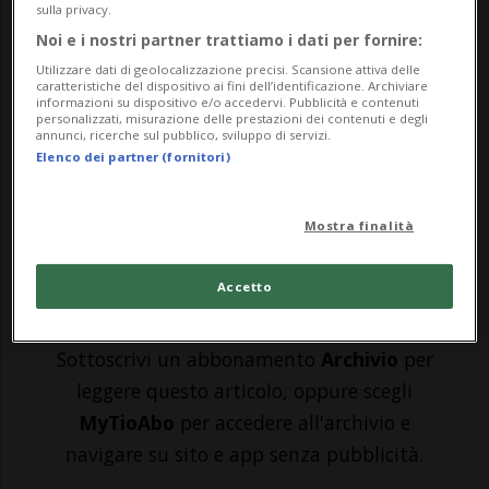
MENDRISIO - Dopo l’enorme successo di
sulla privacy.
Noi e i nostri partner trattiamo i dati per fornire:
pubblico dello scorso anno, la società
Utilizzare dati di geolocalizzazione precisi. Scansione attiva delle
atletica VIGOR, in collaborazione con la
caratteristiche del dispositivo ai fini dell’identificazione. Archiviare
informazioni su dispositivo e/o accedervi. Pubblicità e contenuti
personalizzati, misurazione delle prestazioni dei contenuti e degli
Città di Mendrisio, organizza la seconda
annunci, ricerche sul pubblico, sviluppo di servizi.
Elenco dei partner (fornitori)
edizione di “Salti in Piazza”,
manifestazione sportiva...
Mostra finalità
🔐 Sblocca il nostro archivio
Accetto
esclusivo!
Sottoscrivi un abbonamento
Archivio
per
leggere questo articolo, oppure scegli
MyTioAbo
per accedere all'archivio e
navigare su sito e app senza pubblicità.