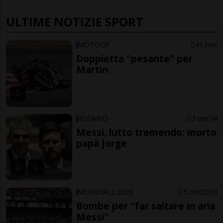
ULTIME NOTIZIE SPORT
MOTOGP
41 min
Doppietta "pesante" per
Martin
ROSARIO
3 ore
4
Messi, lutto tremendo: morto
papà Jorge
MONDIALE 2026
5 ore
2
9
Bombe per "far saltare in aria
Messi"