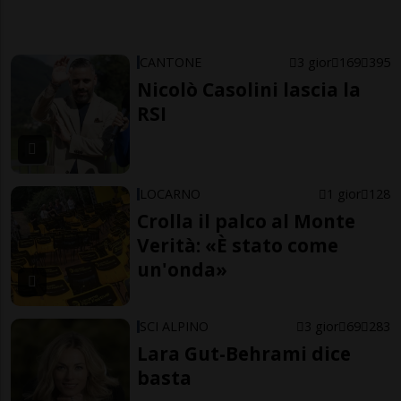
CANTONE
3 gior
169
395
Nicolò Casolini lascia la
RSI
LOCARNO
1 gior
128
Crolla il palco al Monte
Verità: «È stato come
un'onda»
SCI ALPINO
3 gior
69
283
Lara Gut-Behrami dice
basta