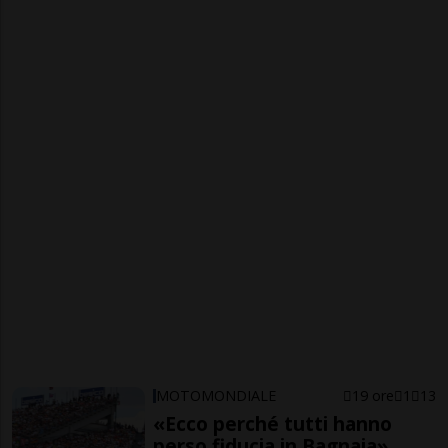
MOTOMONDIALE
19 ore
1
13
«Ecco perché tutti hanno
perso fiducia in Bagnaia»