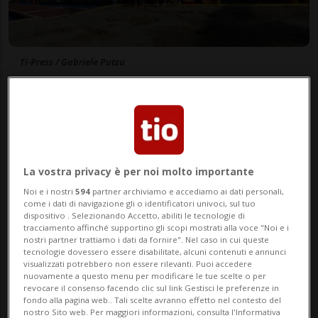
Ti-Press / Gabriele Putzu
di Redazione
La vostra privacy è per noi molto importante
Noi e i nostri
594
partner archiviamo e accediamo ai dati personali,
come i dati di navigazione gli o identificatori univoci, sul tuo
08 mag 2014 - 21:19
dispositivo . Selezionando Accetto, abiliti le tecnologie di
tracciamento affinché supportino gli scopi mostrati alla voce "Noi e i
Aggiornamento 24 nov 2014 - 07:20
nostri partner trattiamo i dati da fornire". Nel caso in cui queste
tecnologie dovessero essere disabilitate, alcuni contenuti e annunci
visualizzati potrebbero non essere rilevanti. Puoi accedere
nuovamente a questo menu per modificare le tue scelte o per
SPORT: Risultati e classifiche
revocare il consenso facendo clic sul link Gestisci le preferenze in
fondo alla pagina web.. Tali scelte avranno effetto nel contesto del
nostro Sito web. Per maggiori informazioni, consulta l'Informativa