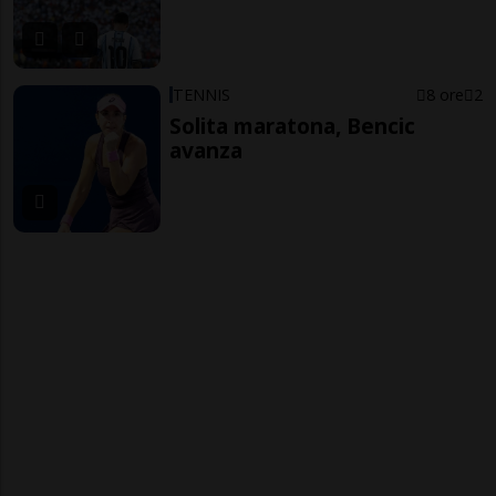
TENNIS
8 ore
2
Solita maratona, Bencic
avanza