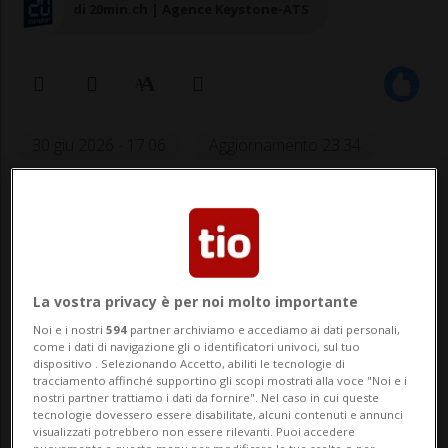
di 20min.ch | Agence Keystone-ATS
30 giu 2026 - 17:06
Aggiornamento 23:34
1
SPORT: Risultati e classifiche
La vostra privacy è per noi molto importante
ATLETICA - Vittoria con infortunio per
Noi e i nostri
594
partner archiviamo e accediamo ai dati personali,
Angelica Moser
. L’astista zurighese,
come i dati di navigazione gli o identificatori univoci, sul tuo
dispositivo . Selezionando Accetto, abiliti le tecnologie di
reduce dal successo nella tappa di Parigi
tracciamento affinché supportino gli scopi mostrati alla voce "Noi e i
nostri partner trattiamo i dati da fornire". Nel caso in cui queste
della Diamond League, ha riportato un
tecnologie dovessero essere disabilitate, alcuni contenuti e annunci
visualizzati potrebbero non essere rilevanti. Puoi accedere
nuovamente a questo menu per modificare le tue scelte o per