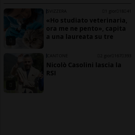
SVIZZERA
1 gior
18
41
«Ho studiato veterinaria,
ora me ne pento», capita
a una laureata su tre
CANTONE
2 gior
167
393
Nicolò Casolini lascia la
RSI