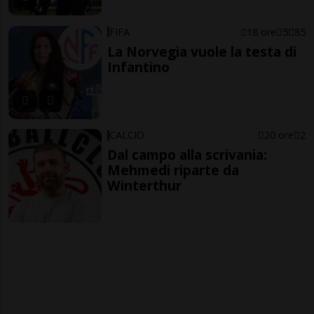
FIFA
18 ore
5
85
La Norvegia vuole la testa di
Infantino
CALCIO
20 ore
2
Dal campo alla scrivania:
Mehmedi riparte da
Winterthur