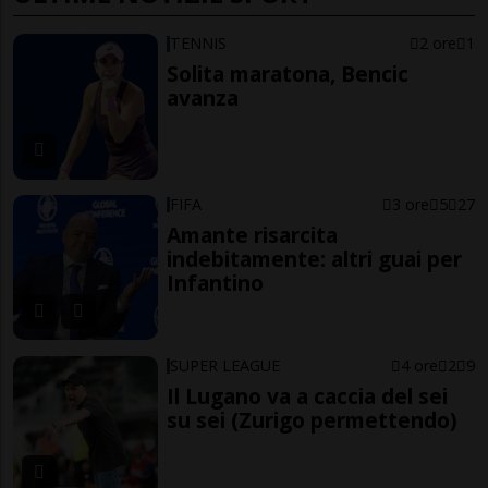
TENNIS
2 ore
1
Solita maratona, Bencic
avanza
FIFA
3 ore
5
27
Amante risarcita
indebitamente: altri guai per
Infantino
SUPER LEAGUE
4 ore
2
9
Il Lugano va a caccia del sei
su sei (Zurigo permettendo)