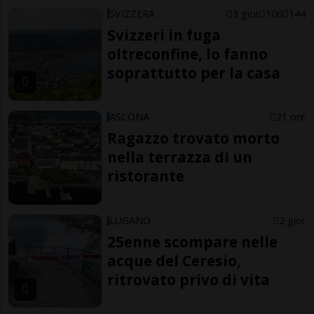
SVIZZERA
3 gior
106
144
Svizzeri in fuga
oltreconfine, lo fanno
soprattutto per la casa
ASCONA
21 ore
Ragazzo trovato morto
nella terrazza di un
ristorante
LUGANO
2 gior
25enne scompare nelle
acque del Ceresio,
ritrovato privo di vita