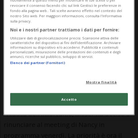
problema al piede destro durante la
revocare il consenso facendo clic sul link Gestisci le preferenze in
fondo alla pagina web.. Tali scelte avranno effetto nel contesto del
stessa gara.
nostro Sito web. Per maggiori informazioni, consulta l'Informativa
sulla privacy.
L’incidente è avvenuto nel corso di un
Noi e i nostri partner trattiamo i dati per fornire:
tentativo a 4,90 metri: la campionessa
Utilizzare dati di geolocalizzazione precisi. Scansione attiva delle
caratteristiche del dispositivo ai fini dell’identificazione. Archiviare
informazioni su dispositivo e/o accedervi. Pubblicità e contenuti
europea in carica, 28 anni, si è fatta male
personalizzati, misurazione delle prestazioni dei contenuti e degli
annunci, ricerche sul pubblico, sviluppo di servizi.
al piede destro e ha anche ricevuto un
Elenco dei partner (fornitori)
colpo alla tibia dalla propria asta. In
seguito si è sottoposta a una risonanza
Mostra finalità
magnetica.
Accetto
A causa dell’infortunio, Moser ha deciso di
rinunciare al meeting di Nancy in
programma venerdì. La priorità è ora il