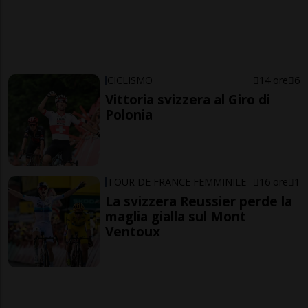
CICLISMO
14 ore
6
Vittoria svizzera al Giro di
Polonia
TOUR DE FRANCE FEMMINILE
16 ore
1
La svizzera Reussier perde la
maglia gialla sul Mont
Ventoux