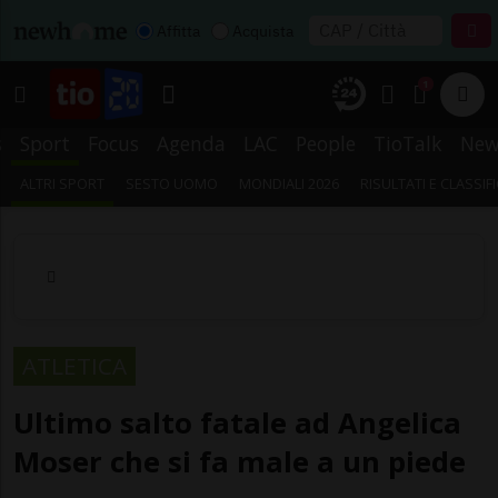
Affitta
Acquista
1
s
Sport
Focus
Agenda
LAC
People
TioTalk
New
ALTRI SPORT
SESTO UOMO
MONDIALI 2026
RISULTATI E CLASSIF
ATLETICA
Ultimo salto fatale ad Angelica
Moser che si fa male a un piede