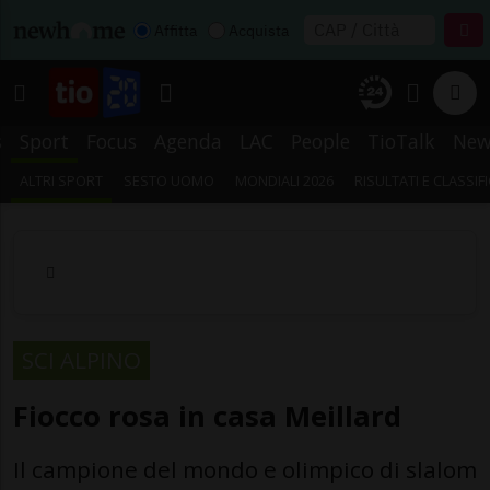
Affitta
Acquista
s
Sport
Focus
Agenda
LAC
People
TioTalk
New
ALTRI SPORT
SESTO UOMO
MONDIALI 2026
RISULTATI E CLASSIF
SCI ALPINO
Fiocco rosa in casa Meillard
Il campione del mondo e olimpico di slalom