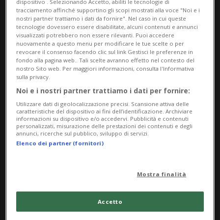
dispositivo . Selezionando Accetto, abiliti le tecnologie di
tracciamento affinché supportino gli scopi mostrati alla voce "Noi e i
accompagnando il messaggio con una
nostri partner trattiamo i dati da fornire". Nel caso in cui queste
tecnologie dovessero essere disabilitate, alcuni contenuti e annunci
tenera foto in bianco e nero: il piedino
visualizzati potrebbero non essere rilevanti. Puoi accedere
nuovamente a questo menu per modificare le tue scelte o per
della neonata stretto tra le dita di una
revocare il consenso facendo clic sul link Gestisci le preferenze in
fondo alla pagina web.. Tali scelte avranno effetto nel contesto del
mano adulta.
nostro Sito web. Per maggiori informazioni, consulta l'Informativa
sulla privacy.
Noi e i nostri partner trattiamo i dati per fornire:
L’annuncio ha subito fatto il giro del Circo
Utilizzare dati di geolocalizzazione precisi. Scansione attiva delle
caratteristiche del dispositivo ai fini dell’identificazione. Archiviare
bianco, raccogliendo una valanga di
informazioni su dispositivo e/o accedervi. Pubblicità e contenuti
personalizzati, misurazione delle prestazioni dei contenuti e degli
messaggi di auguri. Tra i primi a
annunci, ricerche sul pubblico, sviluppo di servizi.
Elenco dei partner (fornitori)
congratularsi, colleghi come
Jasmine
Flury
,
Julia Scheib
e
Steven Amiez,
che
Mostra finalità
hanno voluto celebrare il momento
speciale dello sciatore di Hérémence e
Accetto