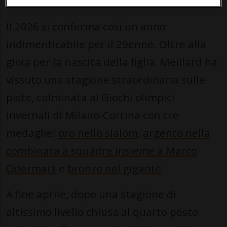
della sua famiglia.
Il 2026 si conferma così un anno
indimenticabile per il 29enne. Oltre alla
gioia per la nascita della figlia, Meillard ha
vissuto una stagione straordinaria sulle
piste, culminata ai Giochi olimpici
invernali di Milano-Cortina con tre
medaglie:
oro nello slalom
,
argento nella
combinata a squadre insieme a Marco
Odermatt
e
bronzo nel gigante
.
A fine aprile, dopo una stagione di
altissimo livello chiusa al quarto posto