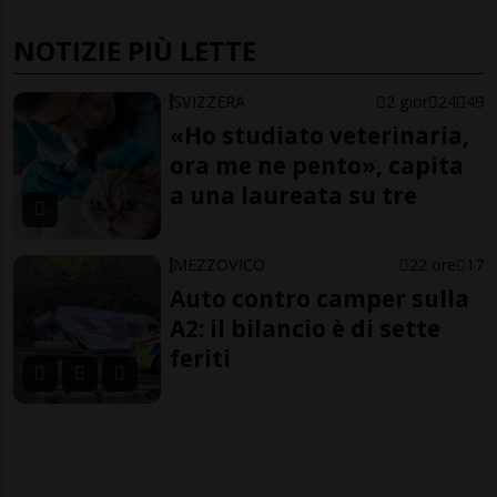
NOTIZIE PIÙ LETTE
SVIZZERA
2 gior
24
49
«Ho studiato veterinaria,
ora me ne pento», capita
a una laureata su tre
MEZZOVICO
22 ore
17
Auto contro camper sulla
A2: il bilancio è di sette
feriti