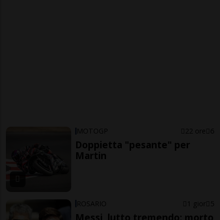
MOTOGP
22 ore
6
Doppietta "pesante" per
Martin
ROSARIO
1 gior
5
Messi, lutto tremendo: morto