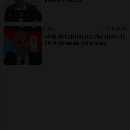
vuota il sacco
FIFA
7 ore
3
30
«Più determinata che mai»: la
FIFA difende Infantino