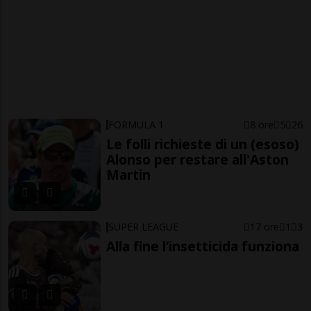
FORMULA 1
8 ore
5
26
Le folli richieste di un (esoso)
Alonso per restare all'Aston
Martin
SUPER LEAGUE
17 ore
1
3
Alla fine l’insetticida funziona