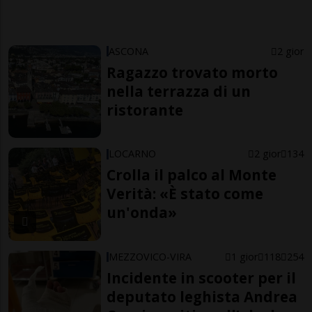
ASCONA
2 gior
Ragazzo trovato morto
nella terrazza di un
ristorante
LOCARNO
2 gior
134
Crolla il palco al Monte
Verità: «È stato come
un'onda»
MEZZOVICO-VIRA
1 gior
118
254
Incidente in scooter per il
deputato leghista Andrea