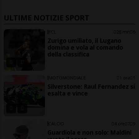
ULTIME NOTIZIE SPORT
FCL
28 min
6
Zurigo umiliato, il Lugano
domina e vola al comando
della classifica
MOTOMONDIALE
1 ora
1
Silverstone: Raul Fernandez si
esalta e vince
CALCIO
4 ore
7
9
Guardiola e non solo: Maldini