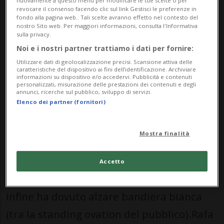
nuovamente a questo menu per modificare le tue scelte o per
set.
revocare il consenso facendo clic sul link Gestisci le preferenze in
fondo alla pagina web.. Tali scelte avranno effetto nel contesto del
nostro Sito web. Per maggiori informazioni, consulta l'Informativa
sulla privacy.
Noi e i nostri partner trattiamo i dati per fornire:
Utilizzare dati di geolocalizzazione precisi. Scansione attiva delle
Nessun risultato trovato.
caratteristiche del dispositivo ai fini dell’identificazione. Archiviare
informazioni su dispositivo e/o accedervi. Pubblicità e contenuti
personalizzati, misurazione delle prestazioni dei contenuti e degli
annunci, ricerche sul pubblico, sviluppo di servizi.
Elenco dei partner (fornitori)
SPORT: Risultati e classifiche
Mostra finalità
PARIGI - Ha venduto cara la pelle come ha
sempre fatto nel corso della sua
Accetto
lunghissima e straordinaria carriera, ma
infine ha dovuto alzare bandiera bianca
(tra la standing ovation del pubblico).Rafa