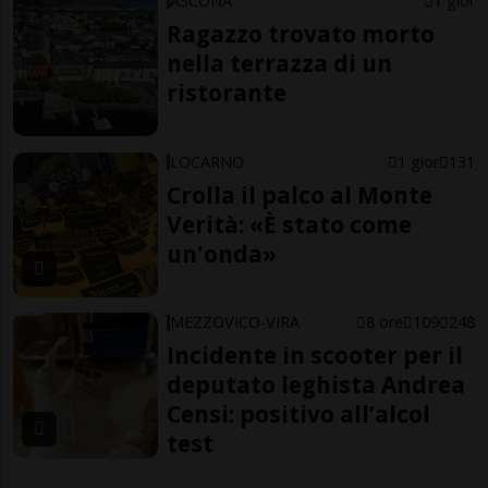
ASCONA
1 gior
Ragazzo trovato morto
nella terrazza di un
ristorante
LOCARNO
1 gior
131
Crolla il palco al Monte
Verità: «È stato come
un'onda»
MEZZOVICO-VIRA
8 ore
109
248
Incidente in scooter per il
deputato leghista Andrea
Censi: positivo all’alcol
test