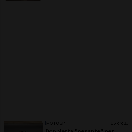
MOTOGP
5 ore
3
Doppietta "pesante" per