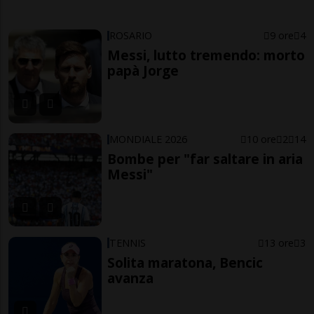
ROSARIO
9 ore
4
Messi, lutto tremendo: morto
papà Jorge
MONDIALE 2026
10 ore
2
14
Bombe per "far saltare in aria
Messi"
TENNIS
13 ore
3
Solita maratona, Bencic
avanza