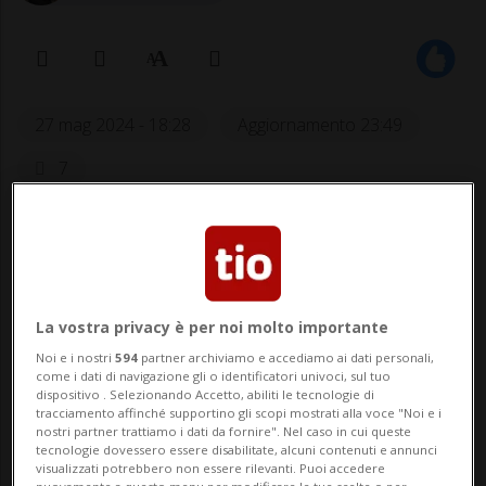
27 mag 2024 - 18:28
Aggiornamento 23:49
7
La vostra privacy è per noi molto importante
Noi e i nostri
594
partner archiviamo e accediamo ai dati personali,
come i dati di navigazione gli o identificatori univoci, sul tuo
dispositivo . Selezionando Accetto, abiliti le tecnologie di
Rafa, autentico guerriero, si è preso
tracciamento affinché supportino gli scopi mostrati alla voce "Noi e i
nostri partner trattiamo i dati da fornire". Nel caso in cui queste
la meritatissima standing ovation del
tecnologie dovessero essere disabilitate, alcuni contenuti e annunci
pubblico. Il tedesco vola ai 1/32 in tre
visualizzati potrebbero non essere rilevanti. Puoi accedere