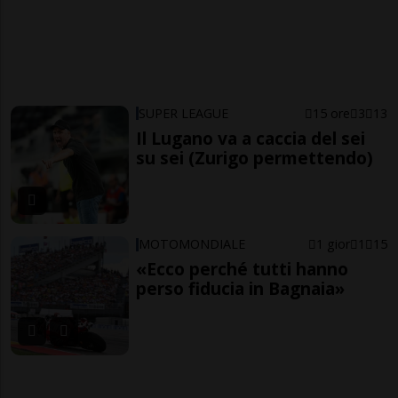
SUPER LEAGUE
15 ore
3
13
Il Lugano va a caccia del sei
su sei (Zurigo permettendo)
MOTOMONDIALE
1 gior
1
15
«Ecco perché tutti hanno
perso fiducia in Bagnaia»