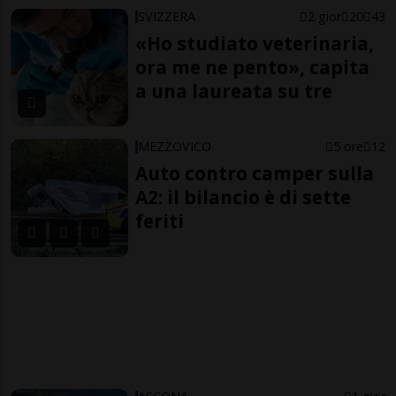
SVIZZERA
2 gior
20
43
«Ho studiato veterinaria,
ora me ne pento», capita
a una laureata su tre
MEZZOVICO
5 ore
12
Auto contro camper sulla
A2: il bilancio è di sette
feriti