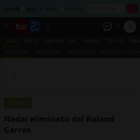
Affitta
Acquista
s
Sport
Focus
Agenda
LAC
People
TioTalk
New
ALTRI SPORT
SESTO UOMO
MONDIALI 2026
RISULTATI E CLASSIF
TENNIS
Nadal eliminato dal Roland
Garros