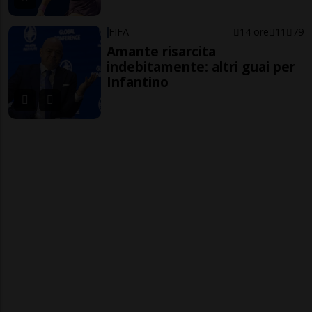
FIFA
14 ore
11
79
Amante risarcita
indebitamente: altri guai per
Infantino