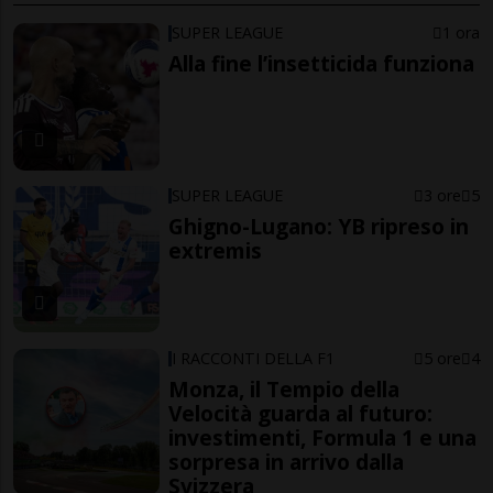
SUPER LEAGUE
1 ora
Alla fine l’insetticida funziona
SUPER LEAGUE
3 ore
5
Ghigno-Lugano: YB ripreso in
extremis
I RACCONTI DELLA F1
5 ore
4
Monza, il Tempio della
Velocità guarda al futuro:
investimenti, Formula 1 e una
sorpresa in arrivo dalla
Svizzera