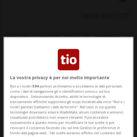
14 mag 2023 - 17:33
La vostra privacy è per noi molto importante
Seconda vittoria di tappa per il belga.
Noi e i nostri
594
partner archiviamo e accediamo ai dati personali,
come i dati di navigazione gli o identificatori univoci, sul tuo
dispositivo . Selezionando Accetto, abiliti le tecnologie di
tracciamento affinché supportino gli scopi mostrati alla voce "Noi e i
SPORT: Risultati e classifiche
nostri partner trattiamo i dati da fornire". Nel caso in cui queste
tecnologie dovessero essere disabilitate, alcuni contenuti e annunci
visualizzati potrebbero non essere rilevanti. Puoi accedere
nuovamente a questo menu per modificare le tue scelte o per
CESENA - Remco Evenepoel ha centrato la
revocare il consenso facendo clic sul link Gestisci le preferenze in
fondo alla pagina web.. Tali scelte avranno effetto nel contesto del
seconda vittoria al Giro d’Italia 2023 e,