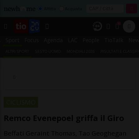
Affitta
Acquista
1
s
Sport
Focus
Agenda
LAC
People
TioTalk
New
ALTRI SPORT
SESTO UOMO
MONDIALI 2026
RISULTATI E CLASSIF
CICLISMO
Remco Evenepoel griffa il Giro
Beffati Geraint Thomas, Tao Geoghegan