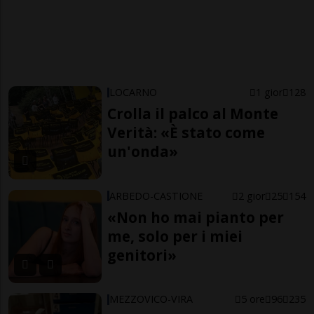
LOCARNO
1 gior
128
Crolla il palco al Monte
Verità: «È stato come
un'onda»
ARBEDO-CASTIONE
2 gior
25
154
«Non ho mai pianto per
me, solo per i miei
genitori»
MEZZOVICO-VIRA
5 ore
96
235