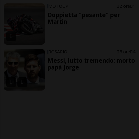
MOTOGP
2 ore
1
Doppietta "pesante" per
Martin
ROSARIO
5 ore
4
Messi, lutto tremendo: morto
papà Jorge