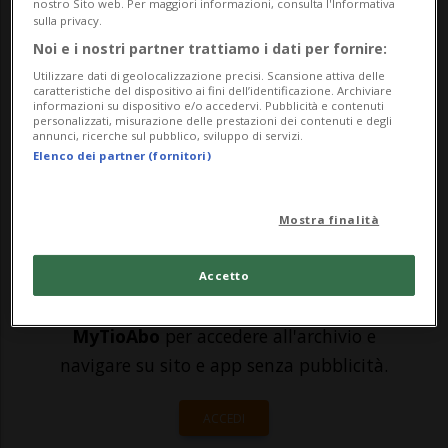
nostro Sito web. Per maggiori informazioni, consulta l'Informativa
sulla privacy.
dopo cinque giorni, si è ripreso la maglia
Noi e i nostri partner trattiamo i dati per fornire:
rosa. Il belga si è imposto nella
Utilizzare dati di geolocalizzazione precisi. Scansione attiva delle
caratteristiche del dispositivo ai fini dell’identificazione. Archiviare
cronometro di 35 km scattata da
informazioni su dispositivo e/o accedervi. Pubblicità e contenuti
personalizzati, misurazione delle prestazioni dei contenuti e degli
Savignano sul Rubicone e chiusasi a Ces...
annunci, ricerche sul pubblico, sviluppo di servizi.
Elenco dei partner (fornitori)
🔐 Sblocca il nostro archivio
Mostra finalità
esclusivo!
Sottoscrivi un abbonamento
Archivio
per
Accetto
leggere questo articolo, oppure scegli
MyTioAbo
per accedere all'archivio e
navigare su sito e app senza pubblicità.
ACCEDI