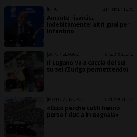
FIFA
11 ore
11
76
Amante risarcita
indebitamente: altri guai per
Infantino
SUPER LEAGUE
12 ore
3
12
Il Lugano va a caccia del sei
su sei (Zurigo permettendo)
MOTOMONDIALE
21 ore
1
14
«Ecco perché tutti hanno
perso fiducia in Bagnaia»