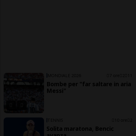
MONDIALE 2026
7 ore
2
11
Bombe per "far saltare in aria
Messi"
TENNIS
10 ore
2
Solita maratona, Bencic
avanza