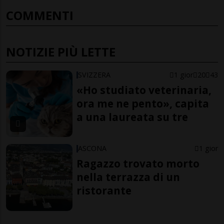
COMMENTI
NOTIZIE PIÙ LETTE
SVIZZERA
1 gior
20
43
«Ho studiato veterinaria,
ora me ne pento», capita
a una laureata su tre
ASCONA
1 gior
Ragazzo trovato morto
nella terrazza di un
ristorante