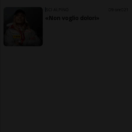
SCI ALPINO
9 ore
21
«Non voglio dolori»