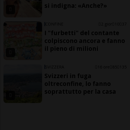
si indigna: «Anche?»
CONFINE
2 gior
10
37
I "furbetti" del contante
colpiscono ancora e fanno
il pieno di milioni
SVIZZERA
16 ore
85
135
Svizzeri in fuga
oltreconfine, lo fanno
soprattutto per la casa