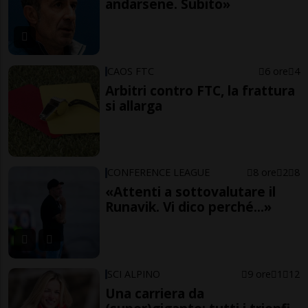
andarsene. Subito»
CAOS FTC
6 ore
4
Arbitri contro FTC, la frattura
si allarga
CONFERENCE LEAGUE
8 ore
2
8
«Attenti a sottovalutare il
Runavik. Vi dico perché...»
SCI ALPINO
9 ore
1
12
Una carriera da