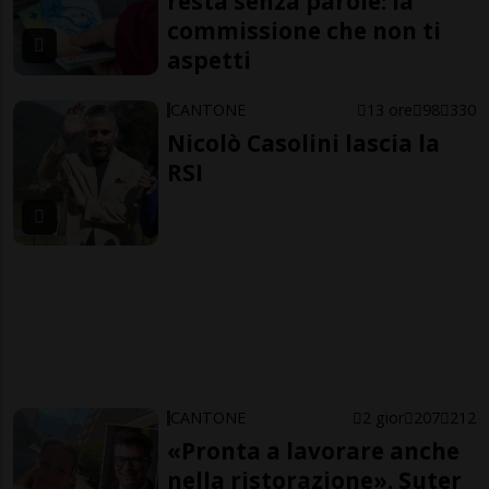
resta senza parole: la
commissione che non ti
aspetti
CANTONE
13 ore
98
330
Nicolò Casolini lascia la
RSI
CANTONE
2 gior
207
212
«Pronta a lavorare anche
nella ristorazione». Suter