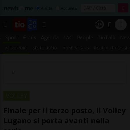
Affitta
Acquista
s
Sport
Focus
Agenda
LAC
People
TioTalk
New
ALTRI SPORT
SESTO UOMO
MONDIALI 2026
RISULTATI E CLASSIF
VOLLEY
Finale per il terzo posto, il Volley
Lugano si porta avanti nella