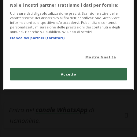
Noi e i nostri partner trattiamo i dati per fornire:
🔐 Sblocca il nostro archivio
Utilizzare dati di geolocalizzazione precisi. Scansione attiva delle
caratteristiche del dispositivo ai fini dell’identificazione. Archiviare
esclusivo!
informazioni su dispositivo e/o accedervi. Pubblicità e contenuti
personalizzati, misurazione delle prestazioni dei contenuti e degli
annunci, ricerche sul pubblico, sviluppo di servizi.
Sottoscrivi un abbonamento
Archivio
per
Elenco dei partner (fornitori)
leggere questo articolo, oppure scegli
MyTioAbo
per accedere all'archivio e
Mostra finalità
navigare su sito e app senza pubblicità.
Accetto
ACCEDI
Entra nel
canale WhatsApp
di
Ticinonline.