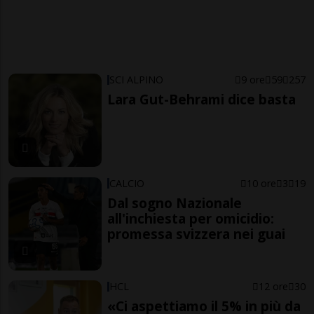
SCI ALPINO
9 ore
59
257
Lara Gut-Behrami dice basta
CALCIO
10 ore
3
19
Dal sogno Nazionale
all'inchiesta per omicidio:
promessa svizzera nei guai
HCL
12 ore
30
«Ci aspettiamo il 5% in più da