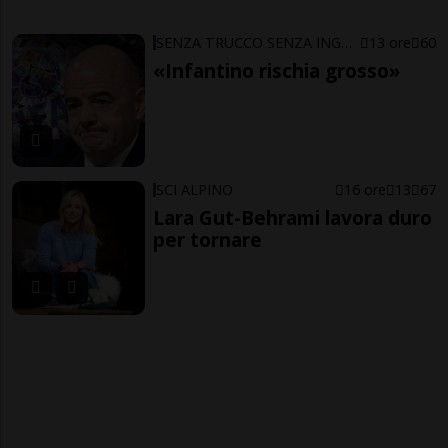
SENZA TRUCCO SENZA ING…ARNO
13 ore
60
«Infantino rischia grosso»
SCI ALPINO
16 ore
13
67
Lara Gut-Behrami lavora duro
per tornare