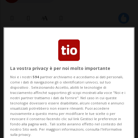
10 apr 2023 - 14:13
Aggiornamento 14:43
SPORT: Risultati e classifiche
La vostra privacy è per noi molto importante
LUGANO - La bella stagione del Volley
Noi e i nostri
594
partner archiviamo e accediamo ai dati personali,
come i dati di navigazione gli o identificatori univoci, sul tuo
Lugano continua con una sudata vittoria
dispositivo . Selezionando Accetto, abiliti le tecnologie di
tracciamento affinché supportino gli scopi mostrati alla voce "Noi e i
contro le sempre coriacee basilesi di
nostri partner trattiamo i dati da fornire". Nel caso in cui queste
tecnologie dovessero essere disabilitate, alcuni contenuti e annunci
Aesch, squadra che quest’anno è stata
visualizzati potrebbero non essere rilevanti. Puoi accedere
nuovamente a questo menu per modificare le tue scelte o per
sotto i consueti standard ma che nel finale
revocare il consenso facendo clic sul link Gestisci le preferenze in
fondo alla pagina web.. Tali scelte avranno effetto nel contesto del
di stagione ha saputo farsi distinguere...
nostro Sito web. Per maggiori informazioni, consulta l'Informativa
sulla privacy.