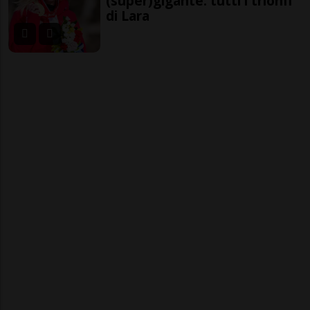
(super)gigante: tutti i trionfi
di Lara