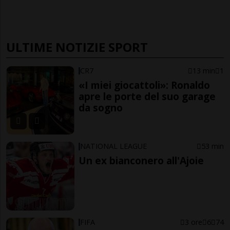
ULTIME NOTIZIE SPORT
CR7
13 min
1
«I miei giocattoli»: Ronaldo
apre le porte del suo garage
da sogno
NATIONAL LEAGUE
53 min
Un ex bianconero all'Ajoie
FIFA
3 ore
6
74