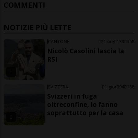
COMMENTI
NOTIZIE PIÙ LETTE
CANTONE
21 ore
133
358
Nicolò Casolini lascia la
RSI
SVIZZERA
1 gior
94
138
Svizzeri in fuga
oltreconfine, lo fanno
soprattutto per la casa