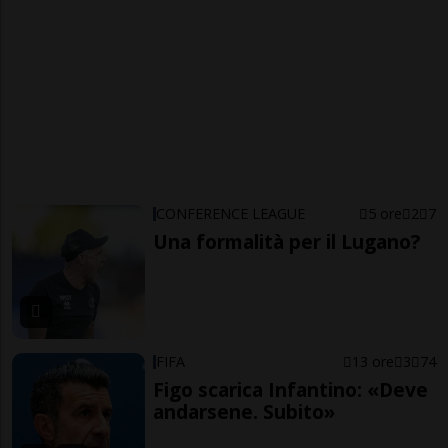
CONFERENCE LEAGUE
5 ore
2
7
Una formalità per il Lugano?
FIFA
13 ore
3
74
Figo scarica Infantino: «Deve
andarsene. Subito»