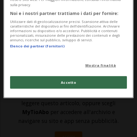
sulla privacy.
Sciaffusa con l’intento di proseguire la
Noi e i nostri partner trattiamo i dati per fornire:
serie positiva che perdura da cinque
Utilizzare dati di geolocalizzazione precisi. Scansione attiva delle
caratteristiche del dispositivo ai fini dell’identificazione. Archiviare
giornate. Kanti Sciaffusa è tuttavia
informazioni su dispositivo e/o accedervi. Pubblicità e contenuti
personalizzati, misurazione delle prestazioni dei contenuti e degli
formazione solida e non lascerà nulla di
annunci, ricerche sul pubblico, sviluppo di servizi.
Elenco dei partner (fornitori)
intentato per avere la meglio. Lu...
Mostra finalità
🔐 Sblocca il nostro archivio
esclusivo!
Accetto
Sottoscrivi un abbonamento
Archivio
per
leggere questo articolo, oppure scegli
MyTioAbo
per accedere all'archivio e
navigare su sito e app senza pubblicità.