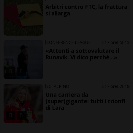
Arbitri contro FTC, la frattura
si allarga
CONFERENCE LEAGUE
17 ore
5
13
«Attenti a sottovalutare il
Runavik. Vi dico perché...»
SCI ALPINO
17 ore
2
18
Una carriera da
(super)gigante: tutti i trionfi
di Lara