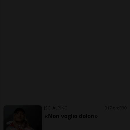
SCI ALPINO
17 ore
30
«Non voglio dolori»