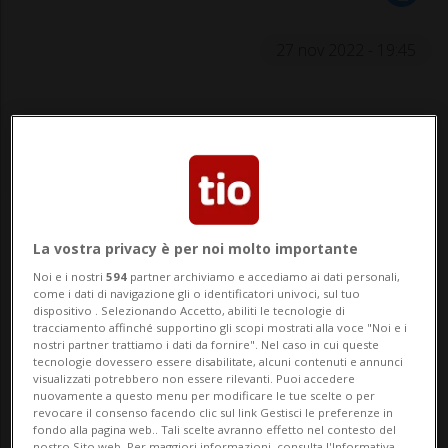
27 nov 2022 - 19:45
La vostra privacy è per noi molto importante
Prossima sfida: in casa con il
Noi e i nostri
594
partner archiviamo e accediamo ai dati personali,
Düdingen
come i dati di navigazione gli o identificatori univoci, sul tuo
dispositivo . Selezionando Accetto, abiliti le tecnologie di
tracciamento affinché supportino gli scopi mostrati alla voce "Noi e i
nostri partner trattiamo i dati da fornire". Nel caso in cui queste
tecnologie dovessero essere disabilitate, alcuni contenuti e annunci
SPORT: Risultati e classifiche
visualizzati potrebbero non essere rilevanti. Puoi accedere
nuovamente a questo menu per modificare le tue scelte o per
revocare il consenso facendo clic sul link Gestisci le preferenze in
fondo alla pagina web.. Tali scelte avranno effetto nel contesto del
SCIAFFUSA - Volley Lugano si presenta a
nostro Sito web. Per maggiori informazioni, consulta l'Informativa