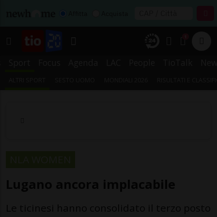
Affitta
Acquista
1
s
Sport
Focus
Agenda
LAC
People
TioTalk
New
ALTRI SPORT
SESTO UOMO
MONDIALI 2026
RISULTATI E CLASSIF
NLA WOMEN
Lugano ancora implacabile
Le ticinesi hanno consolidato il terzo posto