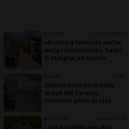
CANTONE
3 gior
208
215
«Pronta a lavorare anche
nella ristorazione». Suter
si indigna: «Anche?»
LUGANO
21 ore
25enne scompare nelle
acque del Ceresio,
ritrovato privo di vita
SCI ALPINO
18 ore
62
278
Lara Gut-Behrami dice