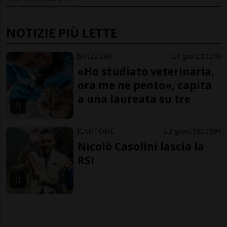
NOTIZIE PIÙ LETTE
SVIZZERA
1 gior
10
40
«Ho studiato veterinaria,
ora me ne pento», capita
a una laureata su tre
CANTONE
2 gior
160
394
Nicolò Casolini lascia la
RSI