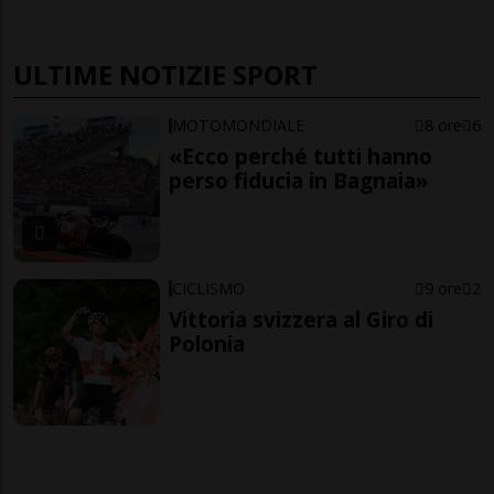
ULTIME NOTIZIE SPORT
MOTOMONDIALE
8 ore
6
«Ecco perché tutti hanno
perso fiducia in Bagnaia»
CICLISMO
9 ore
2
Vittoria svizzera al Giro di
Polonia