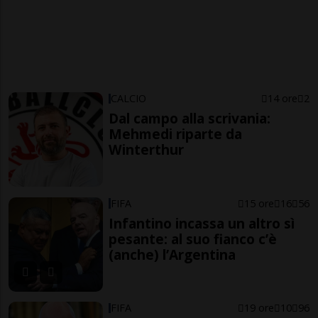
CALCIO
14 ore
2
Dal campo alla scrivania:
Mehmedi riparte da
Winterthur
FIFA
15 ore
16
56
Infantino incassa un altro sì
pesante: al suo fianco c’è
(anche) l’Argentina
FIFA
19 ore
10
96