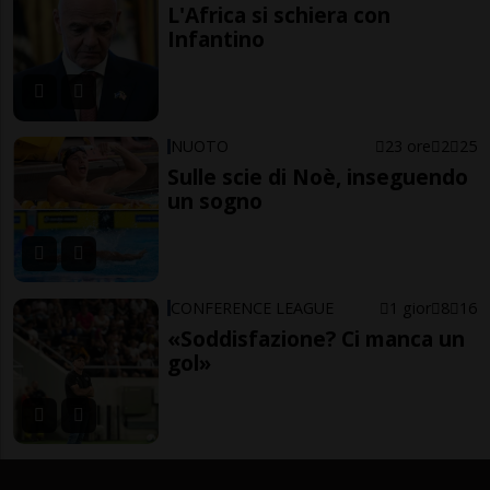
L'Africa si schiera con
Infantino
NUOTO
23 ore
2
25
Sulle scie di Noè, inseguendo
un sogno
CONFERENCE LEAGUE
1 gior
8
16
«Soddisfazione? Ci manca un
gol»