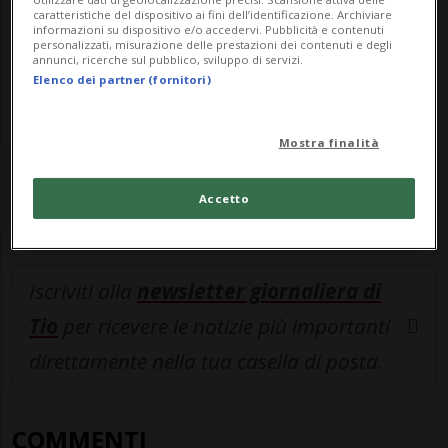
navigare su sito e app senza pubblicità.
caratteristiche del dispositivo ai fini dell’identificazione. Archiviare
informazioni su dispositivo e/o accedervi. Pubblicità e contenuti
personalizzati, misurazione delle prestazioni dei contenuti e degli
annunci, ricerche sul pubblico, sviluppo di servizi.
ACCEDI
Elenco dei partner (fornitori)
Mostra finalità
Entra nel
canale WhatsApp
di
Ticinonline.
Accetto
Iscriviti alla
newsletter giornaliera di
Tio
per ricevere le notizie più importanti
direttamente nella tua casella di posta.
COMMENTI