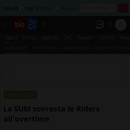
Affitta
Acquista
s
Sport
Focus
Agenda
LAC
People
TioTalk
New
ALTRI SPORT
SESTO UOMO
MONDIALI 2026
RISULTATI E CLASSIF
UNIHOCKEY
La SUM sovrasta le Riders
all'overtime