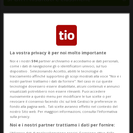
MENDRISIO - Nuova vittoria delle Ladies a
Mendrisio che portano a 3 il numero di
vittorie grazie a un 5-4 conquistato ai
supplementari. Al 1'18 del primo tempo
La vostra privacy è per noi molto importante
Gentilini sblocca il punteggio su assist di
Noi e i nostri
594
partner archiviamo e accediamo ai dati personali,
Teggi. La squadra delle Riders reagisce ...
come i dati di navigazione gli o identificatori univoci, sul tuo
dispositivo . Selezionando Accetto, abiliti le tecnologie di
tracciamento affinché supportino gli scopi mostrati alla voce "Noi e i
nostri partner trattiamo i dati da fornire". Nel caso in cui queste
🔐 Sblocca il nostro archivio
tecnologie dovessero essere disabilitate, alcuni contenuti e annunci
visualizzati potrebbero non essere rilevanti. Puoi accedere
esclusivo!
nuovamente a questo menu per modificare le tue scelte o per
revocare il consenso facendo clic sul link Gestisci le preferenze in
fondo alla pagina web.. Tali scelte avranno effetto nel contesto del
Sottoscrivi un abbonamento
Archivio
per
nostro Sito web. Per maggiori informazioni, consulta l'Informativa
sulla privacy.
leggere questo articolo, oppure scegli
Noi e i nostri partner trattiamo i dati per fornire:
MyTioAbo
per accedere all'archivio e
Utilizzare dati di geolocalizzazione precisi. Scansione attiva delle