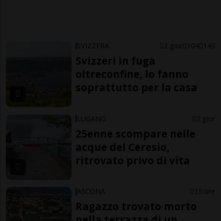
SVIZZERA
2 gior
104
143
Svizzeri in fuga
oltreconfine, lo fanno
soprattutto per la casa
LUGANO
2 gior
25enne scompare nelle
acque del Ceresio,
ritrovato privo di vita
ASCONA
15 ore
Ragazzo trovato morto
nella terrazza di un