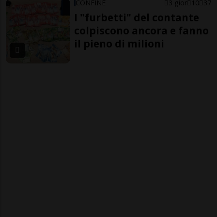
CONFINE
3 gior
10
37
I "furbetti" del contante
colpiscono ancora e fanno
il pieno di milioni