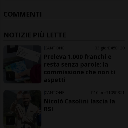
COMMENTI
NOTIZIE PIÙ LETTE
CANTONE
3 gior
45
120
Preleva 1.000 franchi e
resta senza parole: la
commissione che non ti
aspetti
CANTONE
16 ore
109
351
Nicolò Casolini lascia la
RSI