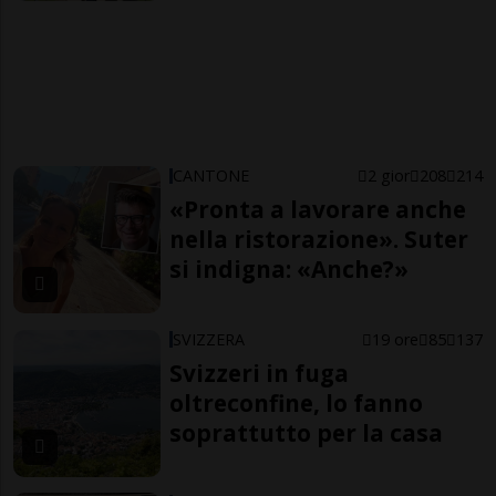
CANTONE
2 gior
208
214
«Pronta a lavorare anche
nella ristorazione». Suter
si indigna: «Anche?»
SVIZZERA
19 ore
85
137
Svizzeri in fuga
oltreconfine, lo fanno
soprattutto per la casa