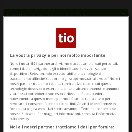
SPORT: Risultati e classifiche
MENDRISIO - La terza edizione di “Salti in
Piazza” si avvicina sempre più. Il prossimo
13 giugno, al Piazzale alla Valle di
La vostra privacy è per noi molto importante
Mendrisio, sarà nuovamente possibile
Noi e i nostri
594
partner archiviamo e accediamo ai dati personali,
come i dati di navigazione gli o identificatori univoci, sul tuo
vivere lo spettacolo dell’atletica leggera di
dispositivo . Selezionando Accetto, abiliti le tecnologie di
tracciamento affinché supportino gli scopi mostrati alla voce "Noi e i
livello int...
nostri partner trattiamo i dati da fornire". Nel caso in cui queste
tecnologie dovessero essere disabilitate, alcuni contenuti e annunci
visualizzati potrebbero non essere rilevanti. Puoi accedere
nuovamente a questo menu per modificare le tue scelte o per
🔐 Sblocca il nostro archivio
revocare il consenso facendo clic sul link Gestisci le preferenze in
fondo alla pagina web.. Tali scelte avranno effetto nel contesto del
esclusivo!
nostro Sito web. Per maggiori informazioni, consulta l'Informativa
sulla privacy.
Sottoscrivi un abbonamento
Archivio
per
Noi e i nostri partner trattiamo i dati per fornire: