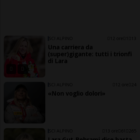
SCI ALPINO
12 ore
1
13
Una carriera da
(super)gigante: tutti i trionfi
di Lara
SCI ALPINO
12 ore
24
«Non voglio dolori»
SCI ALPINO
13 ore
61
265
Lara Gut-Behrami dice basta