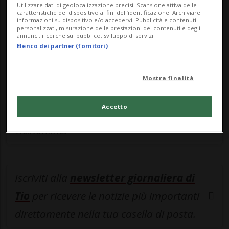
leggere questo articolo, oppure scegli
Utilizzare dati di geolocalizzazione precisi. Scansione attiva delle
caratteristiche del dispositivo ai fini dell’identificazione. Archiviare
MyTioAbo
per accedere all'archivio e
informazioni su dispositivo e/o accedervi. Pubblicità e contenuti
personalizzati, misurazione delle prestazioni dei contenuti e degli
navigare su sito e app senza pubblicità.
annunci, ricerche sul pubblico, sviluppo di servizi.
Elenco dei partner (fornitori)
ACCEDI
Mostra finalità
Accetto
Entra nel
canale WhatsApp
di
Ticinonline.
Iscriviti alla
newsletter giornaliera di
Tio
per ricevere le notizie più importanti
direttamente nella tua casella di posta.