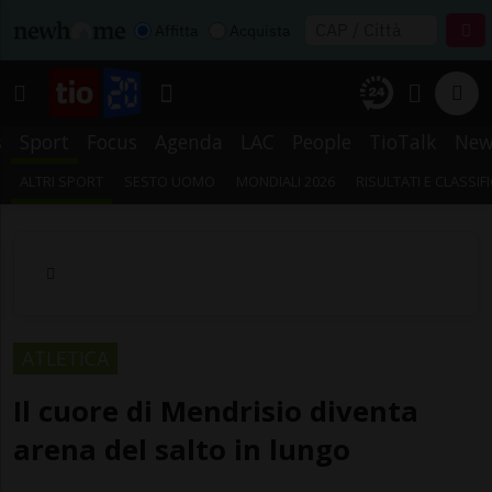
Affitta
Acquista
s
Sport
Focus
Agenda
LAC
People
TioTalk
New
ALTRI SPORT
SESTO UOMO
MONDIALI 2026
RISULTATI E CLASSIF
ATLETICA
Il cuore di Mendrisio diventa
arena del salto in lungo