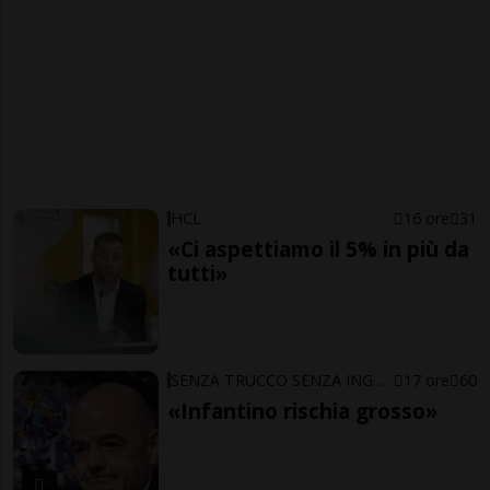
HCL
16 ore
31
«Ci aspettiamo il 5% in più da
tutti»
SENZA TRUCCO SENZA ING…ARNO
17 ore
60
«Infantino rischia grosso»