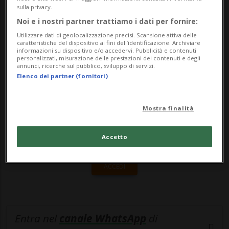
trovare lo comunichi al numero 079
sulla privacy.
6829257...
Noi e i nostri partner trattiamo i dati per fornire:
Utilizzare dati di geolocalizzazione precisi. Scansione attiva delle
caratteristiche del dispositivo ai fini dell’identificazione. Archiviare
informazioni su dispositivo e/o accedervi. Pubblicità e contenuti
🔐 Sblocca il nostro archivio
personalizzati, misurazione delle prestazioni dei contenuti e degli
annunci, ricerche sul pubblico, sviluppo di servizi.
esclusivo!
Elenco dei partner (fornitori)
Sottoscrivi un abbonamento
Archivio
per
leggere questo articolo, oppure scegli
Mostra finalità
MyTioAbo
per accedere all'archivio e
Accetto
navigare su sito e app senza pubblicità.
ACCEDI
Entra nel
canale WhatsApp
di