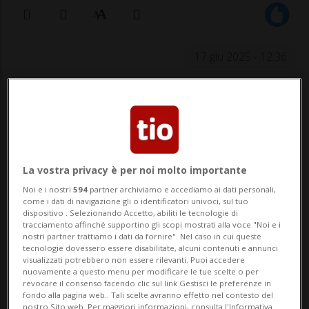
17 giu 2025 - 12:36
La vostra privacy è per noi molto importante
Noi e i nostri
594
partner archiviamo e accediamo ai dati personali,
COLLINA D'ORO - Tiffany è un meticcio
come i dati di navigazione gli o identificatori univoci, sul tuo
dispositivo . Selezionando Accetto, abiliti le tecnologie di
femmina, simil jack russel, che ieri sera,
tracciamento affinché supportino gli scopi mostrati alla voce "Noi e i
nostri partner trattiamo i dati da fornire". Nel caso in cui queste
lunedì 16 giugno, si è allontanata da casa
tecnologie dovessero essere disabilitate, alcuni contenuti e annunci
visualizzati potrebbero non essere rilevanti. Puoi accedere
in zona Vicolo di Camar a Montagnola.È
nuovamente a questo menu per modificare le tue scelte o per
revocare il consenso facendo clic sul link Gestisci le preferenze in
molto socievole.Chi la dovesse vedere o
fondo alla pagina web.. Tali scelte avranno effetto nel contesto del
nostro Sito web. Per maggiori informazioni, consulta l'Informativa