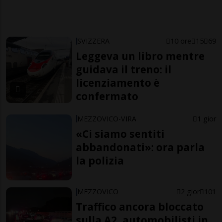
SVIZZERA
10 ore
15
69
Leggeva un libro mentre
guidava il treno: il
licenziamento è
confermato
MEZZOVICO-VIRA
1 gior
«Ci siamo sentiti
abbandonati»: ora parla
la polizia
MEZZOVICO
2 gior
101
Traffico ancora bloccato
sulla A2, automobilisti in