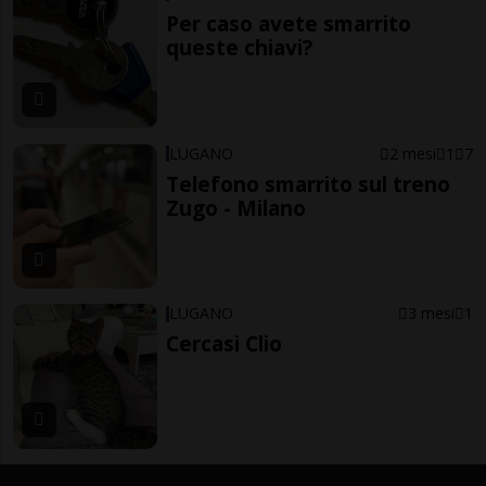
Per caso avete smarrito
queste chiavi?
LUGANO
2 mesi
1
7
Telefono smarrito sul treno
Zugo - Milano
LUGANO
3 mesi
1
Cercasi Clio