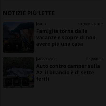
NOTIZIE PIÙ LETTE
VAUD
1 gior
24
105
Famiglia torna dalle
vacanze e scopre di non
avere più una casa
MEZZOVICO
2 gior
23
Auto contro camper sulla
A2: il bilancio è di sette
feriti