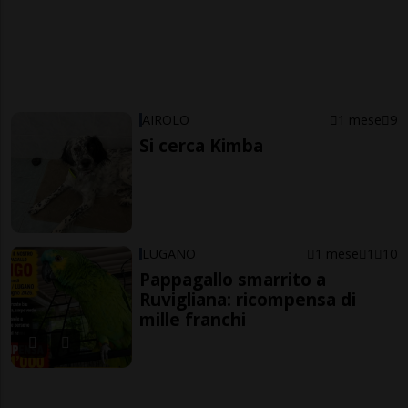
AIROLO
1 mese
9
Si cerca Kimba
LUGANO
1 mese
1
10
Pappagallo smarrito a
Ruvigliana: ricompensa di
mille franchi