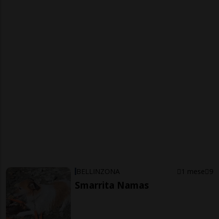
BELLINZONA
1 mese
9
Smarrita Namas