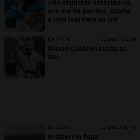
«Ho studiato veterinaria,
ora me ne pento», capita
a una laureata su tre
CANTONE
2 gior
160
394
Nicolò Casolini lascia la
RSI
SVIZZERA
2 gior
104
143
Svizzeri in fuga