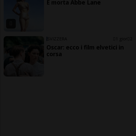
È morta Abbe Lane
SVIZZERA
1 gior
2
Oscar: ecco i film elvetici in
corsa