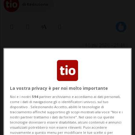
di Redazione
10 giu 2026 - 21:41
L'Academy of Motion Picture Arts and
Sciences conferirà l'Oscar alla carriera
all'attrice Glenn Close, all'animatore Floyd
La vostra privacy è per noi molto importante
Norman e al regista Ridley Scott.
Noi e i nostri
594
partner archiviamo e accediamo ai dati personali,
come i dati di navigazione gli o identificatori univoci, sul tuo
dispositivo . Selezionando Accetto, abiliti le tecnologie di
tracciamento affinché supportino gli scopi mostrati alla voce "Noi e i
Queste statuette saranno consegnate
nostri partner trattiamo i dati da fornire". Nel caso in cui queste
tecnologie dovessero essere disabilitate, alcuni contenuti e annunci
durante la 17esima edizione dei Governors
visualizzati potrebbero non essere rilevanti. Puoi accedere
nuovamente a questo menu per modificare le tue scelte o per