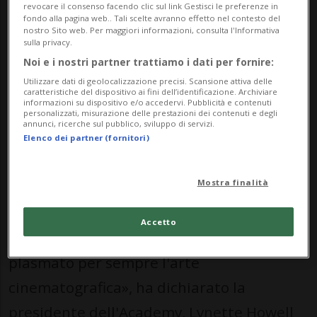
Awards dell'Academy, in calendario
revocare il consenso facendo clic sul link Gestisci le preferenze in
fondo alla pagina web.. Tali scelte avranno effetto nel contesto del
domenica 15 novembre 2026, presso la Ray
nostro Sito web. Per maggiori informazioni, consulta l'Informativa
sulla privacy.
Dolby Ballroom dell'Ovation Hollywood.
Noi e i nostri partner trattiamo i dati per fornire:
Saranno premiate con l'Irving G. Thalberg
Utilizzare dati di geolocalizzazione precisi. Scansione attiva delle
caratteristiche del dispositivo ai fini dell’identificazione. Archiviare
Memorial Award anche le produttrici
informazioni su dispositivo e/o accedervi. Pubblicità e contenuti
personalizzati, misurazione delle prestazioni dei contenuti e degli
Christine Vachon e Pamela Koffler.
annunci, ricerche sul pubblico, sviluppo di servizi.
Elenco dei partner (fornitori)
«Il Consiglio dei Governatori dell'Academy
Mostra finalità
è entusiasta di conferire i Governors
Awards di quest'anno a cinque personalità
Accetto
straordinarie, il cui lavoro innovativo ha
plasmato per sempre l'arte
cinematografica», ha dichiarato la
presidente dell'Academy, Lynette Howell