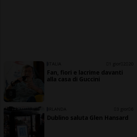
ITALIA
1 gior
2
20
Fan, fiori e lacrime davanti
alla casa di Guccini
IRLANDA
3 gior
6
Dublino saluta Glen Hansard