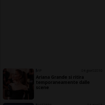
VIP
4 gior
2
10
Ariana Grande si ritira
temporaneamente dalle
scene
SVIZZERA
4 gior
3