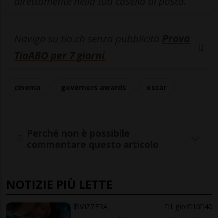
direttamente nella tua casella di posta.
Naviga su tio.ch senza pubblicità
Prova
TioABO per 7 giorni
.
cinema
governors awards
oscar
Perché non è possibile
commentare questo articolo
NOTIZIE PIÙ LETTE
SVIZZERA
1 gior
10
40