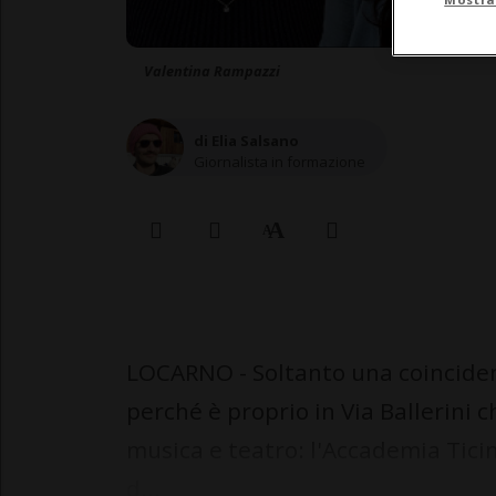
Valentina Rampazzi
di Elia Salsano
Giornalista in formazione
LOCARNO - Soltanto una coincidenz
perché è proprio in Via Ballerini
musica e teatro: l'Accademia Ticin
d...