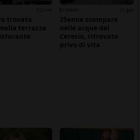
22 ore
LUGANO
2 gior
o trovato
25enne scompare
nella terrazza
nelle acque del
ristorante
Ceresio, ritrovato
privo di vita