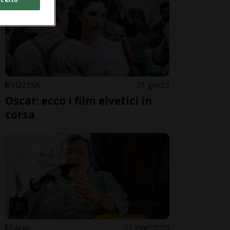
SVIZZERA
1 gior
3
Oscar: ecco i film elvetici in
corsa
ITALIA
1 gior
2
20