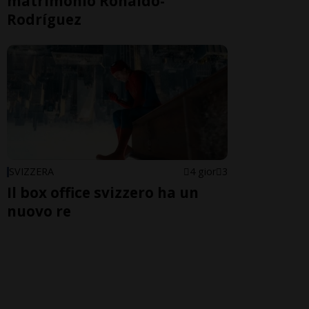
matrimonio Ronaldo-
Rodríguez
SVIZZERA
4 gior
3
Il box office svizzero ha un
nuovo re