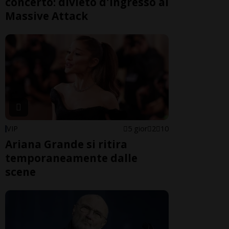
concerto: divieto d'ingresso ai
Massive Attack
VIP
5 gior
2
10
Ariana Grande si ritira
temporaneamente dalle
scene