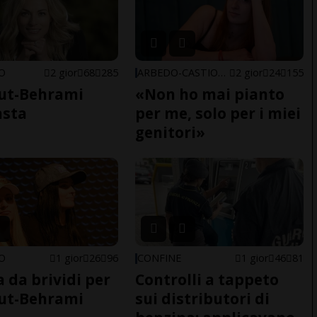
NO
2 gior
68
285
ARBEDO-CASTIONE
2 gior
24
155
ut-Behrami
«Non ho mai pianto
asta
per me, solo per i miei
genitori»
NO
1 gior
26
96
CONFINE
1 gior
46
81
a da brividi per
Controlli a tappeto
ut-Behrami
sui distributori di