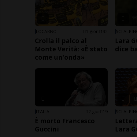
LOCARNO
1 gior
132
SCI ALPI
Crolla il palco al
Lara G
Monte Verità: «È stato
dice b
come un'onda»
ITALIA
2 gior
19
SCI ALPI
È morto Francesco
Letter
Guccini
Lara G