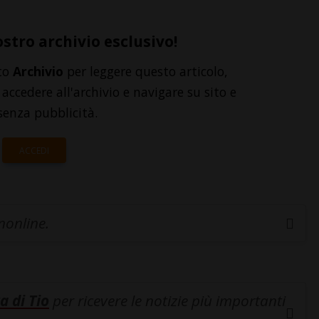
ostro archivio esclusivo!
to
Archivio
per leggere questo articolo,
accedere all'archivio e navigare su sito e
senza pubblicità.
ACCEDI
inonline.
a di Tio
per ricevere le notizie più importanti