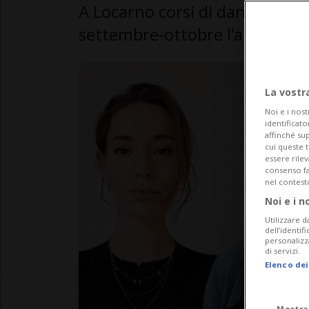
A Locarno corsi di danza, teat
settembre-ottobre l’apertura.
La vostr
Noi e i nost
identificato
affinché sup
cui queste 
essere rile
consenso fac
nel contest
Noi e i n
Utilizzare d
dell’identif
personalizz
di servizi.
Elenco dei
Mostra