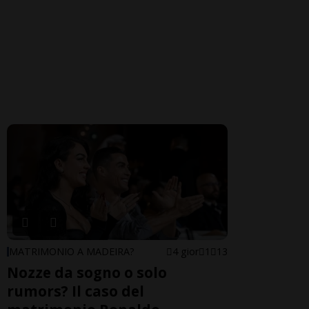
MATRIMONIO A MADEIRA?
4 gior
1
13
Nozze da sogno o solo
rumors? Il caso del