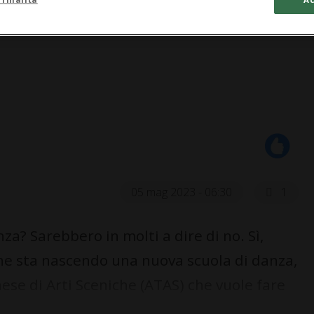
05 mag 2023 - 06:30
1
a? Sarebbero in molti a dire di no. Sì,
 che sta nascendo una nuova scuola di danza,
ese di Arti Sceniche (ATAS) che vuole fare