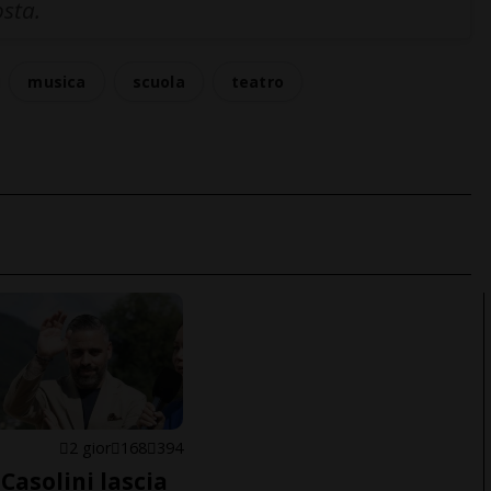
osta.
musica
scuola
teatro
E
2 gior
168
394
Casolini lascia