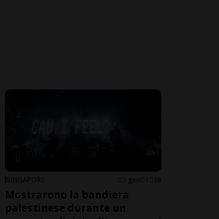
SINGAPORE
5 gior
1
28
Mostrarono la bandiera
palestinese durante un