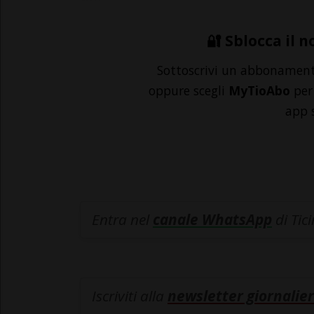
🔐 Sblocca il n
Sottoscrivi un abbonamen
oppure scegli
MyTioAbo
per 
app 
Entra nel
canale WhatsApp
di Tic
Iscriviti alla
newsletter giornalier