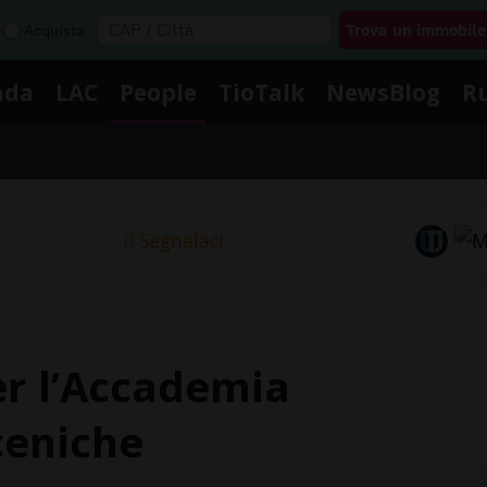
Acquista
nda
LAC
People
TioTalk
NewsBlog
R
Segnalaci
er l’Accademia
Sceniche