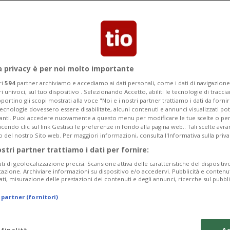
ro e musica in un unico luogo. A
a privacy è per noi molto importante
ri
594
partner archiviamo e accediamo ai dati personali, come i dati di navigazione 
ri univoci, sul tuo dispositivo . Selezionando Accetto, abiliti le tecnologie di tracc
portino gli scopi mostrati alla voce "Noi e i nostri partner trattiamo i dati da fornir
tecnologie dovessero essere disabilitate, alcuni contenuti e annunci visualizzati 
vanti. Puoi accedere nuovamente a questo menu per modificare le tue scelte o per
endo clic sul link Gestisci le preferenze in fondo alla pagina web.. Tali scelte avr
o del nostro Sito web. Per maggiori informazioni, consulta l'Informativa sulla priva
ostri partner trattiamo i dati per fornire:
ati di geolocalizzazione precisi. Scansione attiva delle caratteristiche del dispositivo 
icazione. Archiviare informazioni su dispositivo e/o accedervi. Pubblicità e contenu
ati, misurazione delle prestazioni dei contenuti e degli annunci, ricerche sul pubbl
 partner (fornitori)
 finalità
Ac