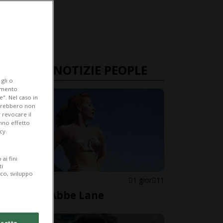
ULTIME NOTIZIE PEOPLE
gli o
iamento
e". Nel caso in
potrebbero non
 revocare il
anno effetto
cy.
ai fini
ti
ico, sviluppo
STATI UNITI
1 gior
11
È morta Abbe Lane
cetto