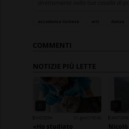
direttamente nella tua casella di p
accademia ticinese
arti
danza
COMMENTI
NOTIZIE PIÙ LETTE
SVIZZERA
1 gior
19
42
CANTON
«Ho studiato
Nicolò 