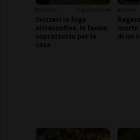
SVIZZERA
3 gior
106
144
ASCONA
Svizzeri in fuga
Ragazz
oltreconfine, lo fanno
morto 
soprattutto per la
di un 
casa