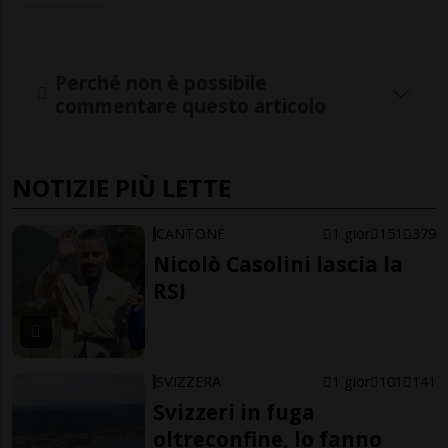
Perché non è possibile
commentare questo articolo
NOTIZIE PIÙ LETTE
CANTONE
1 gior
151
379
Nicolò Casolini lascia la
RSI
SVIZZERA
1 gior
101
141
Svizzeri in fuga
oltreconfine, lo fanno