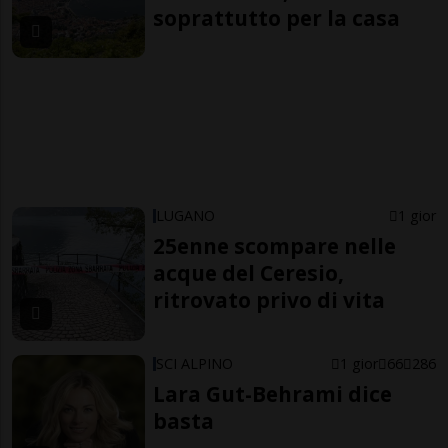
soprattutto per la casa
LUGANO
1 gior
25enne scompare nelle
acque del Ceresio,
ritrovato privo di vita
SCI ALPINO
1 gior
66
286
Lara Gut-Behrami dice
basta