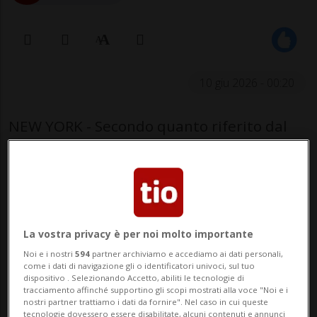
10 giu 2026 - 00:20
NEW YORK - Secondo quanto riferito dal
proprio comando, l'esercito statunitense
ha iniziato attacchi di rappresaglia contro
l'Iran. Questi sarebbero avvenuti su ordine
del presidente degli Stati Uniti Donald
La vostra privacy è per noi molto importante
Trump e in risposta all'abbattimento di un
Noi e i nostri
594
partner archiviamo e accediamo ai dati personali,
come i dati di navigazione gli o identificatori univoci, sul tuo
elicottero militare americano, ha
dispositivo . Selezionando Accetto, abiliti le tecnologie di
tracciamento affinché supportino gli scopi mostrati alla voce "Noi e i
comunicato il comando regionale USA
nostri partner trattiamo i dati da fornire". Nel caso in cui queste
tecnologie dovessero essere disabilitate, alcuni contenuti e annunci