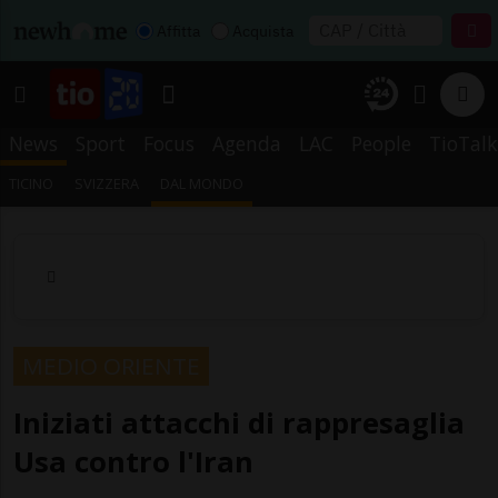
Affitta
Acquista
News
Sport
Focus
Agenda
LAC
People
TioTalk
TICINO
SVIZZERA
DAL MONDO
MEDIO ORIENTE
Iniziati attacchi di rappresaglia
Usa contro l'Iran