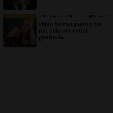
ARBEDO-CASTIONE
1 gior
24
159
«Non ho mai pianto per
me, solo per i miei
genitori»