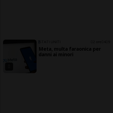
STATI UNITI
2 ore
4
9
Meta, multa faraonica per
danni ai minori