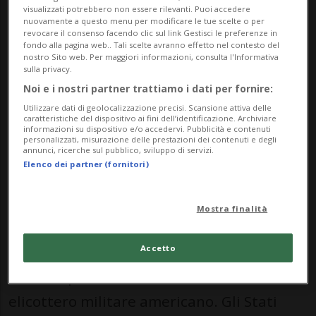
Centcom su X. "La missione rappresenta
visualizzati potrebbero non essere rilevanti. Puoi accedere
nuovamente a questo menu per modificare le tue scelte o per
una risposta proporzionata
revocare il consenso facendo clic sul link Gestisci le preferenze in
fondo alla pagina web.. Tali scelte avranno effetto nel contesto del
all'aggressione iraniana ingiustificata", ha
nostro Sito web. Per maggiori informazioni, consulta l'Informativa
sulla privacy.
motivato l'esercito statunitense la propria
Noi e i nostri partner trattiamo i dati per fornire:
azione. Gli attacchi sarebbero iniziati alle
Utilizzare dati di geolocalizzazione precisi. Scansione attiva delle
caratteristiche del dispositivo ai fini dell’identificazione. Archiviare
17.00 ora della costa orientale degli Stati
informazioni su dispositivo e/o accedervi. Pubblicità e contenuti
personalizzati, misurazione delle prestazioni dei contenuti e degli
annunci, ricerche sul pubblico, sviluppo di servizi.
Uniti.
Elenco dei partner (fornitori)
Centcom inizialmente non ha fornito
Mostra finalità
ulteriori dettagli sull'entità degli attacchi.
In precedenza, secondo quanto dichiarato
Accetto
da Trump, l'Iran aveva abbattuto un
elicottero militare americano. Gli Stati