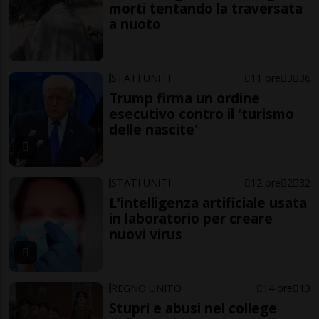
morti tentando la traversata
a nuoto
STATI UNITI
11 ore
3
36
Trump firma un ordine
esecutivo contro il 'turismo
delle nascite'
STATI UNITI
12 ore
2
32
L'intelligenza artificiale usata
in laboratorio per creare
nuovi virus
REGNO UNITO
14 ore
13
Stupri e abusi nel college