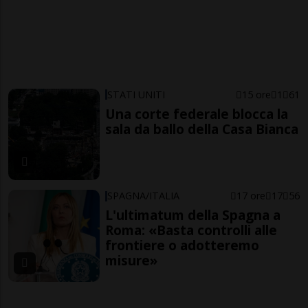
STATI UNITI
15 ore
1
61
Una corte federale blocca la
sala da ballo della Casa Bianca
SPAGNA/ITALIA
17 ore
17
56
L'ultimatum della Spagna a
Roma: «Basta controlli alle
frontiere o adotteremo
misure»