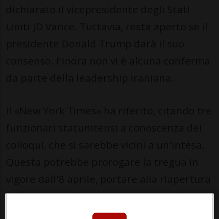
dichiarato il vicepresidente degli Stati
Uniti JD Vance. Tuttavia, resta aperto se il
presidente Donald Trump darà il suo
consenso. Finora non vi è alcuna conferma
da parte della leadership iraniana.
Il «New York Times» ha riferito, citando tre
funzionari statunitensi a conoscenza dei
colloqui, che si sarebbe vicini a un'intesa.
Questa potrebbe prorogare la tregua in
vigore dall'8 aprile, portare alla riapertura
dello Stretto di Hormuz e spianare la
strada a colloqui più sostanziali.