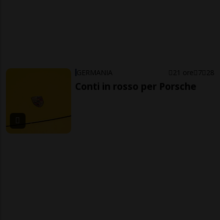
GERMANIA
21 ore
7
28
Conti in rosso per Porsche