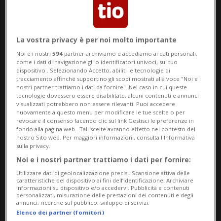
Il portale di notizie statunitense «Axios»
aveva riferito, citando funzionari
La vostra privacy è per noi molto importante
statunitensi, che i negoziatori di entrambe
Noi e i nostri
594
partner archiviamo e accediamo ai dati personali,
come i dati di navigazione gli o identificatori univoci, sul tuo
le parti si erano già accordati su una
dispositivo . Selezionando Accetto, abiliti le tecnologie di
tracciamento affinché supportino gli scopi mostrati alla voce "Noi e i
dichiarazione d'intenti di 60 giorni per la
nostri partner trattiamo i dati da fornire". Nel caso in cui queste
tecnologie dovessero essere disabilitate, alcuni contenuti e annunci
proroga della tregua e l'avvio di negoziati
visualizzati potrebbero non essere rilevanti. Puoi accedere
nuovamente a questo menu per modificare le tue scelte o per
sul programma nucleare iraniano.
revocare il consenso facendo clic sul link Gestisci le preferenze in
fondo alla pagina web.. Tali scelte avranno effetto nel contesto del
Tuttavia, Trump e la leadership iraniana
nostro Sito web. Per maggiori informazioni, consulta l'Informativa
sulla privacy.
devono ancora dare il loro consenso, si
Noi e i nostri partner trattiamo i dati per fornire:
legge.
Utilizzare dati di geolocalizzazione precisi. Scansione attiva delle
caratteristiche del dispositivo ai fini dell’identificazione. Archiviare
informazioni su dispositivo e/o accedervi. Pubblicità e contenuti
personalizzati, misurazione delle prestazioni dei contenuti e degli
Vance: «Speriamo di continuare a fare
annunci, ricerche sul pubblico, sviluppo di servizi.
Elenco dei partner (fornitori)
progressi»