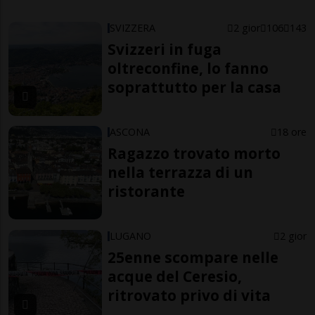
SVIZZERA
2 gior
106
143
Svizzeri in fuga
oltreconfine, lo fanno
soprattutto per la casa
ASCONA
18 ore
Ragazzo trovato morto
nella terrazza di un
ristorante
LUGANO
2 gior
25enne scompare nelle
acque del Ceresio,
ritrovato privo di vita