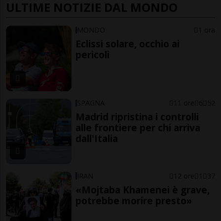
ULTIME NOTIZIE DAL MONDO
MONDO
1 ora
Eclissi solare, occhio ai
pericoli
SPAGNA
11 ore
6
52
Madrid ripristina i controlli
alle frontiere per chi arriva
dall'Italia
IRAN
12 ore
1
37
«Mojtaba Khamenei è grave,
potrebbe morire presto»