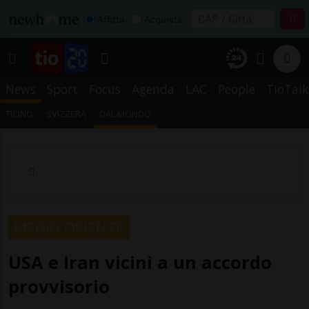
Affitta
Acquista
News
Sport
Focus
Agenda
LAC
People
TioTalk
TICINO
SVIZZERA
DAL MONDO
MEDIO ORIENTE
USA e Iran vicini a un accordo
provvisorio