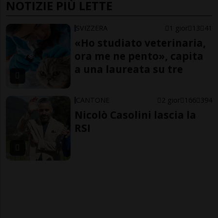
NOTIZIE PIÙ LETTE
SVIZZERA
1 gior
13
41
«Ho studiato veterinaria,
ora me ne pento», capita
a una laureata su tre
CANTONE
2 gior
166
394
Nicolò Casolini lascia la
RSI