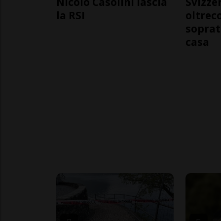
Nicolò Casolini lascia
Svizzer
la RSI
oltrec
soprat
casa