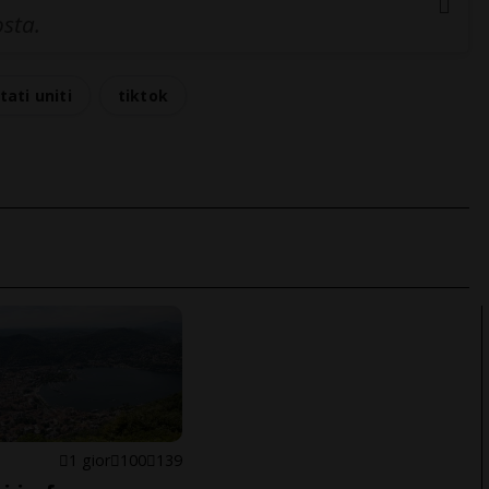
osta.
tati uniti
tiktok
1 gior
100
139