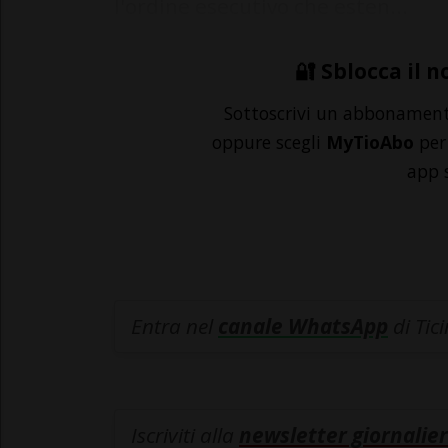
l'ordine esecutivo che esten...
🔐 Sblocca il n
Sottoscrivi un abbonamen
oppure scegli
MyTioAbo
per 
app 
Entra nel
canale WhatsApp
di Tic
Iscriviti alla
newsletter giornalier