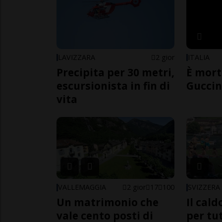
LAVIZZARA
2 gior
ITALIA
Precipita per 30 metri,
È mort
escursionista in fin di
Guccin
vita
VALLEMAGGIA
2 gior
17
100
SVIZZERA
Un matrimonio che
Il cal
vale cento posti di
per tut