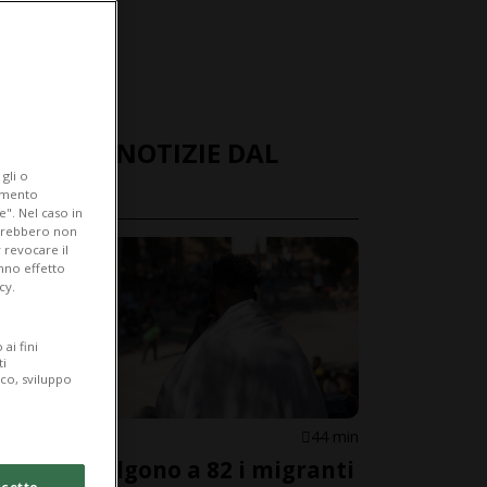
ULTIME NOTIZIE DAL
gli o
MONDO
iamento
e". Nel caso in
potrebbero non
 revocare il
anno effetto
cy.
ai fini
ti
ico, sviluppo
SPAGNA
44 min
Ceuta, salgono a 82 i migranti
cetto