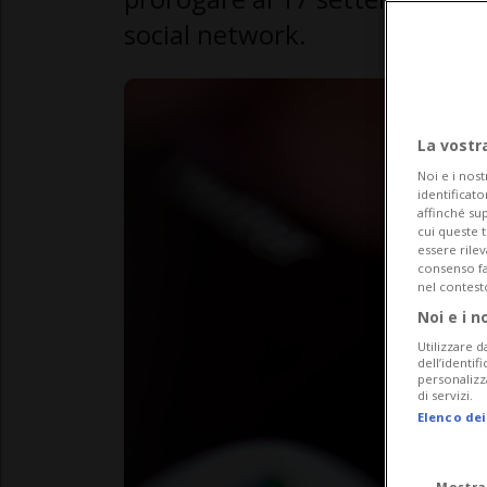
social network.
La vostr
Noi e i nost
identificato
affinché sup
cui queste 
essere rile
consenso fac
nel contest
Noi e i n
Utilizzare d
dell’identif
personalizz
di servizi.
Elenco dei
Mostra