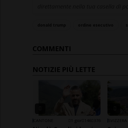
direttamente nella tua casella di p
donald trump
ordine esecutivo
s
COMMENTI
NOTIZIE PIÙ LETTE
CANTONE
1 gior
146
376
SVIZZERA