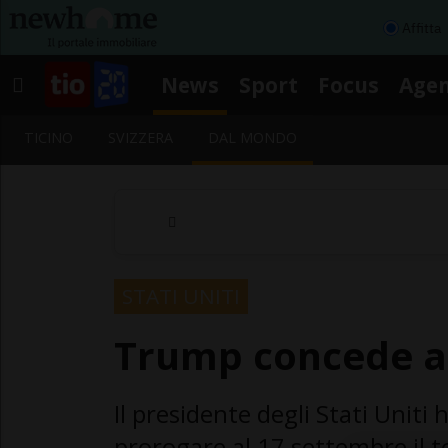
Affitta
News
Sport
Focus
Age
TICINO
SVIZZERA
DAL MONDO
STATI UNITI
Trump concede alt
Il presidente degli Stati Uniti
prorogare al 17 settembre il t