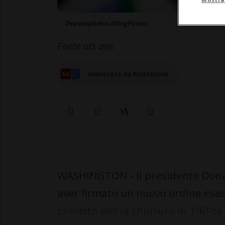
Depositphotos (MingPhoto)
Fonte ats ans
elaborata da Redazione
WASHINGTON - Il presidente Dona
aver firmato un nuovo ordine esec
previsto per la chiusura di TikTok