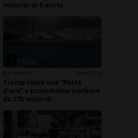
miliardi di franchi
DAL MONDO
6 ore
7
50
Trump vuole una “flotta
d'oro” a propulsione nucleare
da 275 miliardi