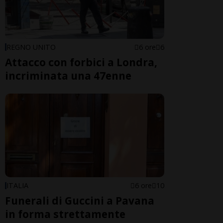
REGNO UNITO
6 ore
6
Attacco con forbici a Londra,
incriminata una 47enne
ITALIA
6 ore
10
Funerali di Guccini a Pavana
in forma strettamente