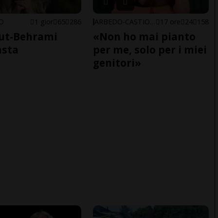
NO
1 gior
65
286
ARBEDO-CASTIONE
17 ore
24
158
ut-Behrami
«Non ho mai pianto
asta
per me, solo per i miei
genitori»