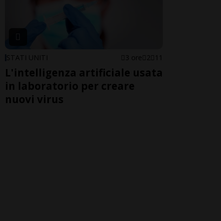
STATI UNITI
3 ore
2
11
L'intelligenza artificiale usata
in laboratorio per creare
nuovi virus