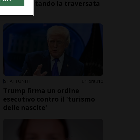
morti tentando la traversata
a nuoto
STATI UNITI
1 ora
10
Trump firma un ordine
esecutivo contro il 'turismo
delle nascite'