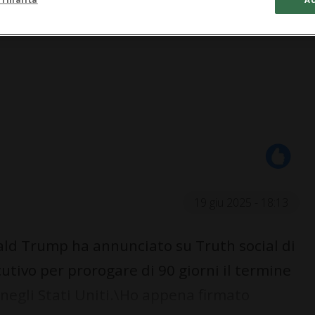
19 giu 2025 - 18:13
ld Trump ha annunciato su Truth social di
utivo per prorogare di 90 giorni il termine
 negli Stati Uniti.\Ho appena firmato