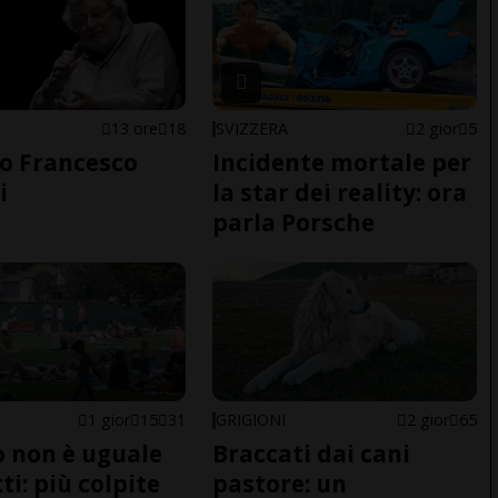
13 ore
18
SVIZZERA
2 gior
5
o Francesco
Incidente mortale per
i
la star dei reality: ora
parla Porsche
1 gior
15
31
GRIGIONI
2 gior
65
do non è uguale
Braccati dai cani
ti: più colpite
pastore: un