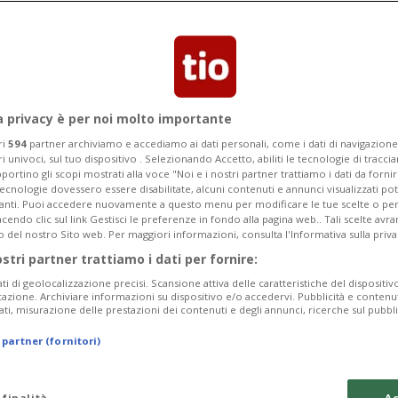
a privacy è per noi molto importante
ri
594
partner archiviamo e accediamo ai dati personali, come i dati di navigazione 
ri univoci, sul tuo dispositivo . Selezionando Accetto, abiliti le tecnologie di tracc
portino gli scopi mostrati alla voce "Noi e i nostri partner trattiamo i dati da fornir
tecnologie dovessero essere disabilitate, alcuni contenuti e annunci visualizzati 
vanti. Puoi accedere nuovamente a questo menu per modificare le tue scelte o per
endo clic sul link Gestisci le preferenze in fondo alla pagina web.. Tali scelte avr
o del nostro Sito web. Per maggiori informazioni, consulta l'Informativa sulla priva
ostri partner trattiamo i dati per fornire:
ati di geolocalizzazione precisi. Scansione attiva delle caratteristiche del dispositivo 
icazione. Archiviare informazioni su dispositivo e/o accedervi. Pubblicità e contenu
ati, misurazione delle prestazioni dei contenuti e degli annunci, ricerche sul pubbl
 partner (fornitori)
 finalità
Ac