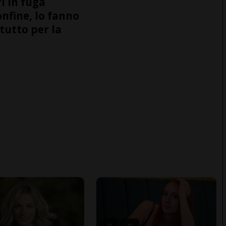
i in fuga
onfine, lo fanno
tutto per la