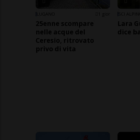
LUGANO
1 gior
SCI ALPI
25enne scompare
Lara G
nelle acque del
dice b
Ceresio, ritrovato
privo di vita