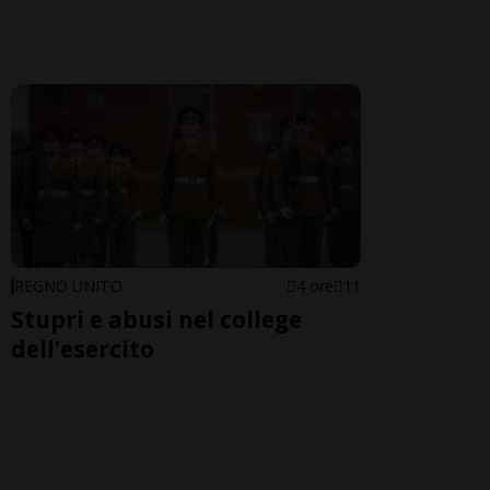
REGNO UNITO
4 ore
11
Stupri e abusi nel college
dell’esercito