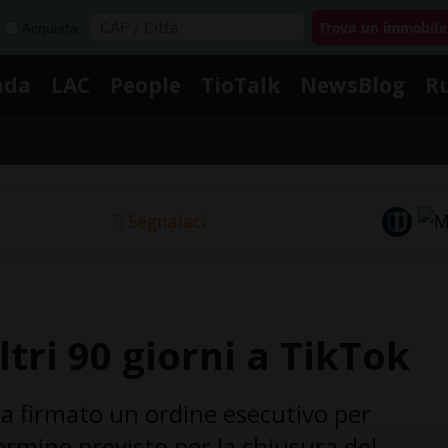
Acquista
nda
LAC
People
TioTalk
NewsBlog
R
Segnalaci
ri 90 giorni a TikTok
 ha firmato un ordine esecutivo per
ermine previsto per la chiusura del