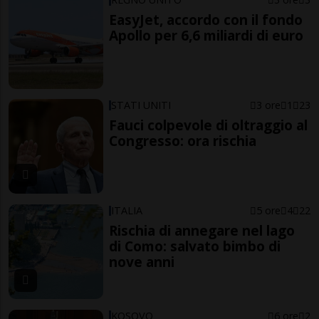
EasyJet, accordo con il fondo
Apollo per 6,6 miliardi di euro
STATI UNITI
3 ore
1
23
Fauci colpevole di oltraggio al
Congresso: ora rischia
ITALIA
5 ore
4
22
Rischia di annegare nel lago
di Como: salvato bimbo di
nove anni
KOSOVO
6 ore
2