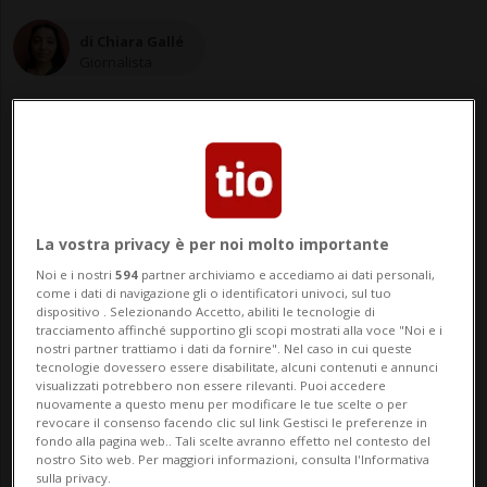
di Chiara Gallé
Giornalista
11 gen 2023 - 10:53
La vostra privacy è per noi molto importante
LONDRA - Zara, H&M, Primark, Lidl. Sono
Noi e i nostri
594
partner archiviamo e accediamo ai dati personali,
come i dati di navigazione gli o identificatori univoci, sul tuo
numerosi i marchi al centro di un'indagine
dispositivo . Selezionando Accetto, abiliti le tecnologie di
tracciamento affinché supportino gli scopi mostrati alla voce "Noi e i
portata avanti da una squadra di
nostri partner trattiamo i dati da fornire". Nel caso in cui queste
tecnologie dovessero essere disabilitate, alcuni contenuti e annunci
ricercatori nel Regno Unito, che, stando ai
visualizzati potrebbero non essere rilevanti. Puoi accedere
nuovamente a questo menu per modificare le tue scelte o per
risultati ottenuti, con l'esplosione della
revocare il consenso facendo clic sul link Gestisci le preferenze in
fondo alla pagina web.. Tali scelte avranno effetto nel contesto del
pandemia da Covid-19 avrebbero
nostro Sito web. Per maggiori informazioni, consulta l'Informativa
sulla privacy.