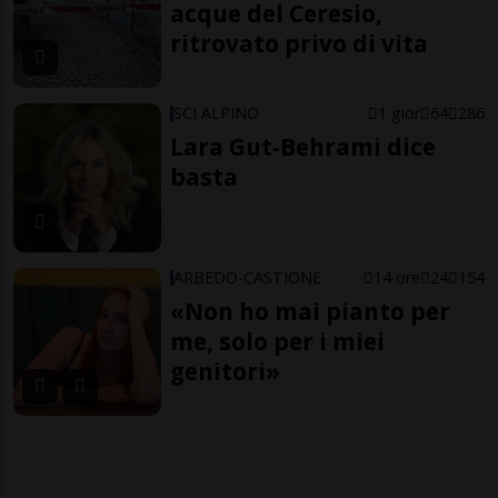
acque del Ceresio,
ritrovato privo di vita
SCI ALPINO
1 gior
64
286
Lara Gut-Behrami dice
basta
ARBEDO-CASTIONE
14 ore
24
154
«Non ho mai pianto per
me, solo per i miei
genitori»