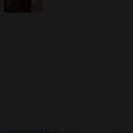
REGNO UNITO
3 ore
3