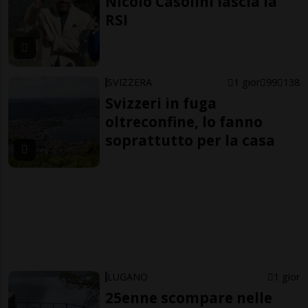
Nicolò Casolini lascia la
RSI
SVIZZERA
1 gior
99
138
Svizzeri in fuga
oltreconfine, lo fanno
soprattutto per la casa
LUGANO
1 gior
25enne scompare nelle