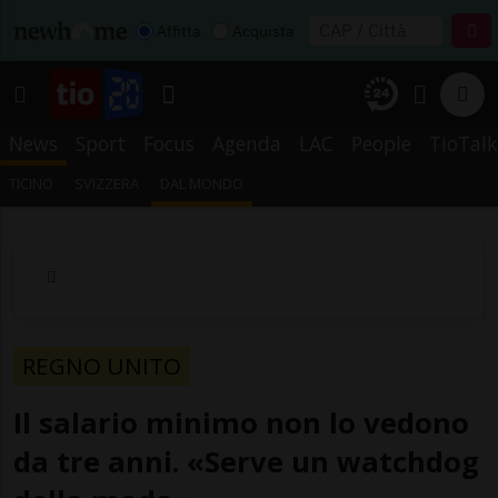
Affitta
Acquista
News
Sport
Focus
Agenda
LAC
People
TioTalk
TICINO
SVIZZERA
DAL MONDO
REGNO UNITO
Il salario minimo non lo vedono
da tre anni. «Serve un watchdog