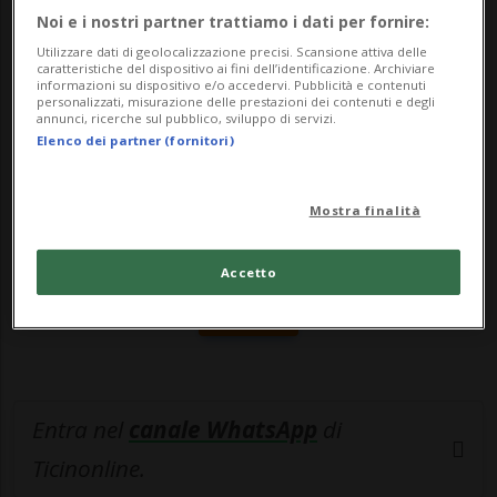
annullato gl...
Noi e i nostri partner trattiamo i dati per fornire:
Utilizzare dati di geolocalizzazione precisi. Scansione attiva delle
caratteristiche del dispositivo ai fini dell’identificazione. Archiviare
🔐 Sblocca il nostro archivio
informazioni su dispositivo e/o accedervi. Pubblicità e contenuti
personalizzati, misurazione delle prestazioni dei contenuti e degli
esclusivo!
annunci, ricerche sul pubblico, sviluppo di servizi.
Elenco dei partner (fornitori)
Sottoscrivi un abbonamento
Archivio
per
leggere questo articolo, oppure scegli
Mostra finalità
MyTioAbo
per accedere all'archivio e
navigare su sito e app senza pubblicità.
Accetto
ACCEDI
Entra nel
canale WhatsApp
di
Ticinonline.