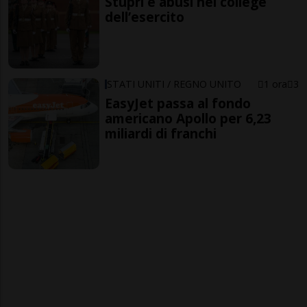
Stupri e abusi nel college
dell’esercito
STATI UNITI / REGNO UNITO
1 ora
3
EasyJet passa al fondo
americano Apollo per 6,23
miliardi di franchi