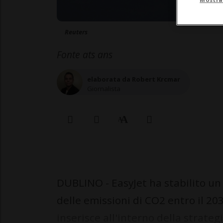
Reuters
Fonte ats ans
elaborata da Robert Krcmar
Giornalista
DUBLINO - EasyJet ha stabilito un
delle emissioni di CO2 entro il 2035
inserisce all'interno della strate