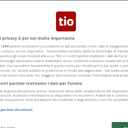
o obbiettivo intermedio: ridurle del
a privacy è per noi molto importante
ri
594
partner archiviamo e accediamo ai dati personali, come i dati di navigazione 
ri univoci, sul tuo dispositivo . Selezionando Accetto, abiliti le tecnologie di tracc
portino gli scopi mostrati alla voce "Noi e i nostri partner trattiamo i dati da fornir
tecnologie dovessero essere disabilitate, alcuni contenuti e annunci visualizzati 
vanti. Puoi accedere nuovamente a questo menu per modificare le tue scelte o per
endo clic sul link Gestisci le preferenze in fondo alla pagina web.. Tali scelte avr
o del nostro Sito web. Per maggiori informazioni, consulta l'Informativa sulla priva
ostri partner trattiamo i dati per fornire:
ati di geolocalizzazione precisi. Scansione attiva delle caratteristiche del dispositivo 
icazione. Archiviare informazioni su dispositivo e/o accedervi. Pubblicità e contenu
ati, misurazione delle prestazioni dei contenuti e degli annunci, ricerche sul pubbl
 partner (fornitori)
 finalità
Ac