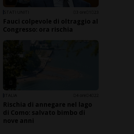
STATI UNITI
3 ore
1
23
Fauci colpevole di oltraggio al
Congresso: ora rischia
ITALIA
4 ore
4
22
Rischia di annegare nel lago
di Como: salvato bimbo di
nove anni