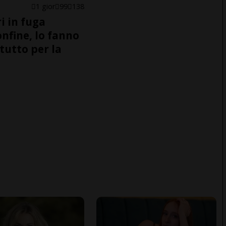
1 gior
99
138
i in fuga
onfine, lo fanno
tutto per la