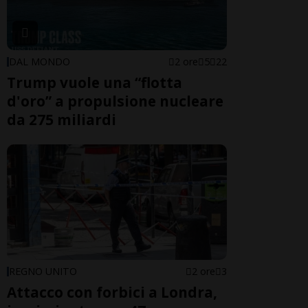
DAL MONDO
2 ore
5
22
Trump vuole una “flotta
d'oro” a propulsione nucleare
da 275 miliardi
REGNO UNITO
2 ore
3
Attacco con forbici a Londra,