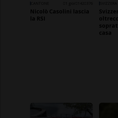
CANTONE
1 gior
142
376
SVIZZERA
Nicolò Casolini lascia
Svizzer
la RSI
oltrec
soprat
casa