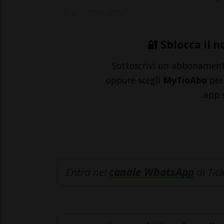
alla campagna ...
🔐 Sblocca il n
Sottoscrivi un abbonamen
oppure scegli
MyTioAbo
per 
app 
Entra nel
canale WhatsApp
di Tic