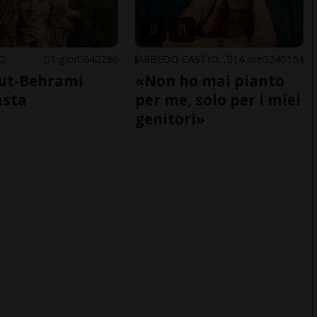
NO
1 gior
64
286
ARBEDO-CASTIONE
14 ore
24
154
ut-Behrami
«Non ho mai pianto
asta
per me, solo per i miei
genitori»