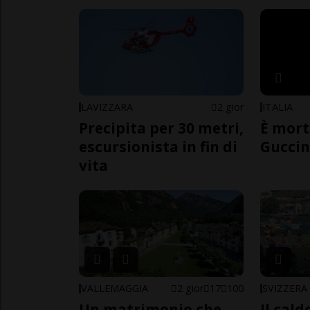
LAVIZZARA
2 gior
ITALIA
Precipita per 30 metri,
È mort
escursionista in fin di
Guccin
vita
VALLEMAGGIA
2 gior
17
100
SVIZZERA
Un matrimonio che
Il cal