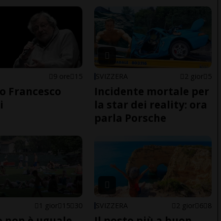
9 ore
15
SVIZZERA
2 gior
5
o Francesco
Incidente mortale per
i
la star dei reality: ora
parla Porsche
1 gior
15
30
SVIZZERA
2 gior
6
8
do non è uguale
Il posto più a buon