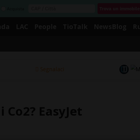
Acquista
nda
LAC
People
TioTalk
NewsBlog
R
Segnalaci
i Co2? EasyJet