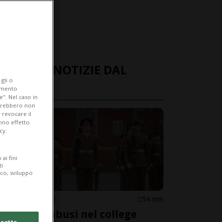
ULTIME NOTIZIE DAL
gli o
MONDO
iamento
e". Nel caso in
potrebbero non
 revocare il
anno effetto
cy.
ai fini
ti
ico, sviluppo
REGNO UNITO
54 min
Stupri e abusi nel college
cetto