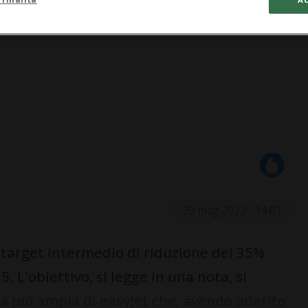
23 mag 2022 - 14:01
 target intermedio di riduzione del 35%
. L'obiettivo, si legge in una nota, si
gia più ampia di easyJet che, avendo aderito