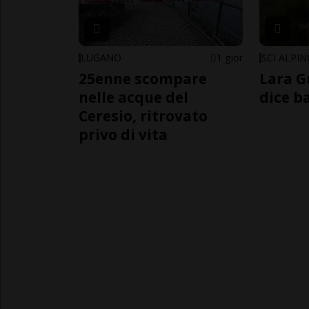
LUGANO
1 gior
SCI ALPI
25enne scompare
Lara G
nelle acque del
dice b
Ceresio, ritrovato
privo di vita