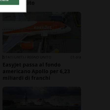
dell’esercito
STATI UNITI / REGNO UNITO
1 ora
EasyJet passa al fondo
americano Apollo per 6,23
miliardi di franchi