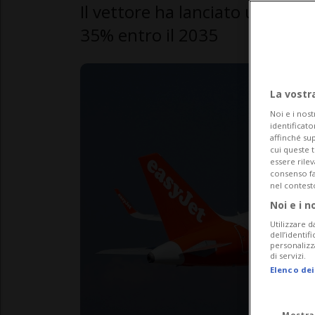
Il vettore ha lanciato un nuov
35% entro il 2035
La vostr
Noi e i nost
identificato
affinché sup
cui queste 
essere rile
consenso fac
nel contest
Noi e i n
Utilizzare d
dell’identif
personalizz
di servizi.
Elenco dei
Mostra