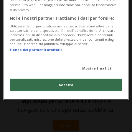
un'inchiesta amministrativa sul colpo di
nostro Sito web. Per maggiori informazioni, consulta l'Informativa
ieri al Louvre. Intervistata dall'emittente
sulla privacy.
Noi e i nostri partner trattiamo i dati per fornire:
M6 sulle falle che hanno permesso
Utilizzare dati di geolocalizzazione precisi. Scansione attiva delle
l'incredibile colpo nel museo più
caratteristiche del dispositivo ai fini dell’identificazione. Archiviare
informazioni su dispositivo e/o accedervi. Pubblicità e contenuti
personalizzati, misurazione delle prestazioni dei contenuti e degli
importante di ...
annunci, ricerche sul pubblico, sviluppo di servizi.
Elenco dei partner (fornitori)
🔐 Sblocca il nostro archivio
Mostra finalità
esclusivo!
Sottoscrivi un abbonamento
Archivio
per
Accetto
leggere questo articolo, oppure scegli
MyTioAbo
per accedere all'archivio e
navigare su sito e app senza pubblicità.
ACCEDI