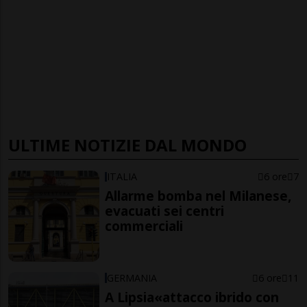
ULTIME NOTIZIE DAL MONDO
ITALIA
6 ore
7
Allarme bomba nel Milanese,
evacuati sei centri
commerciali
GERMANIA
6 ore
11
A Lipsia«attacco ibrido con