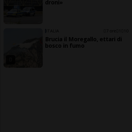
droni»
ITALIA
7 ore
1
10
Brucia il Moregallo, ettari di
bosco in fumo