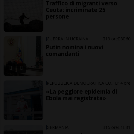
Traffico di migranti verso
Ceuta: incriminate 25
persone
GUERRA IN UCRAINA
13 ore
3
60
Putin nomina i nuovi
comandanti
REPUBBLICA DEMOCRATICA CONGO
14 ore
«La peggiore epidemia di
Ebola mai registrata»
GERMANIA
15 ore
1
31