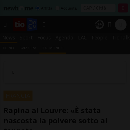
Affitta
Acquista
News
Sport
Focus
Agenda
LAC
People
TioTalk
TICINO
SVIZZERA
DAL MONDO
FRANCIA
Rapina al Louvre: «È stata
nascosta la polvere sotto al