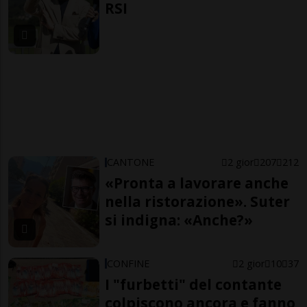
RSI
CANTONE
2 gior
207
212
«Pronta a lavorare anche
nella ristorazione». Suter
si indigna: «Anche?»
CONFINE
2 gior
10
37
I "furbetti" del contante
colpiscono ancora e fanno