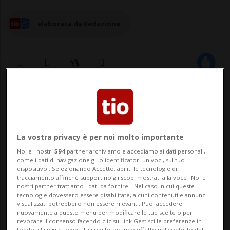
elaborata da Redazione
20 ott 2025 - 14:48
La vostra privacy è per noi molto importante
Noi e i nostri
594
partner archiviamo e accediamo ai dati personali,
come i dati di navigazione gli o identificatori univoci, sul tuo
dispositivo . Selezionando Accetto, abiliti le tecnologie di
tracciamento affinché supportino gli scopi mostrati alla voce "Noi e i
nostri partner trattiamo i dati da fornire". Nel caso in cui queste
PARIGI - La ministra francese della Cultura,
tecnologie dovessero essere disabilitate, alcuni contenuti e annunci
visualizzati potrebbero non essere rilevanti. Puoi accedere
Rachida Dati, annuncia l'apertura di
nuovamente a questo menu per modificare le tue scelte o per
revocare il consenso facendo clic sul link Gestisci le preferenze in
fondo alla pagina web.. Tali scelte avranno effetto nel contesto del