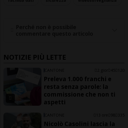
rachida dati
sicurezza
videosorveglianza
Perché non è possibile
commentare questo articolo
NOTIZIE PIÙ LETTE
CANTONE
2 gior
45
120
Preleva 1.000 franchi e
resta senza parole: la
commissione che non ti
aspetti
CANTONE
13 ore
98
335
Nicolò Casolini lascia la