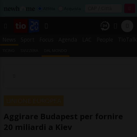
Affitta
Acquista
News
Sport
Focus
Agenda
LAC
People
TioTalk
TICINO
SVIZZERA
DAL MONDO
UNIONE EUROPEA
Aggirare Budapest per fornire
20 miliardi a Kiev