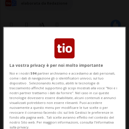
elaborata da Redazione
27 dic 2023 - 11:18
15
BRUXELLES - L'Unione europea sta
La vostra privacy è per noi molto importante
elaborando un piano di riserva da 20
Noi e i nostri
594
partner archiviamo e accediamo ai dati personali,
come i dati di navigazione gli o identificatori univoci, sul tuo
miliardi di euro di aiuti per l'Ucraina
dispositivo . Selezionando Accetto, abiliti le tecnologie di
tracciamento affinché supportino gli scopi mostrati alla voce "Noi e i
aggirando le obiezioni dell'Ungheria di
nostri partner trattiamo i dati da fornire". Nel caso in cui queste
tecnologie dovessero essere disabilitate, alcuni contenuti e annunci
Viktor Orban, riferisce il Financial Times
visualizzati potrebbero non essere rilevanti. Puoi accedere
nuovamente a questo menu per modificare le tue scelte o per
citando sue fonti.In occasione dell'ultimo
revocare il consenso facendo clic sul link Gestisci le preferenze in
fondo alla pagina web.. Tali scelte avranno effetto nel contesto del
vertice di dic...
nostro Sito web. Per maggiori informazioni, consulta l'Informativa
sulla privacy.