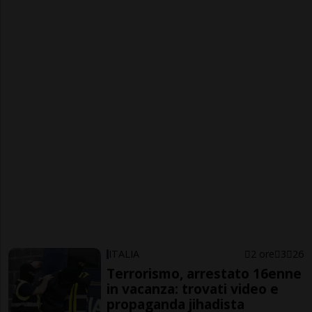
ITALIA
2 ore
3
26
Terrorismo, arrestato 16enne
in vacanza: trovati video e
propaganda jihadista