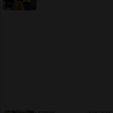
CONFINE
4 ore
28
69