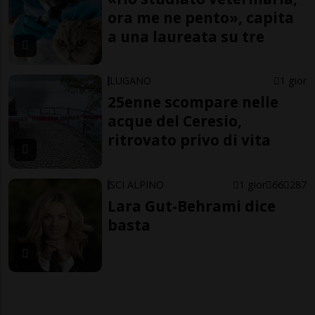
ora me ne pento», capita
a una laureata su tre
LUGANO
1 gior
25enne scompare nelle
acque del Ceresio,
ritrovato privo di vita
SCI ALPINO
1 gior
66
287
Lara Gut-Behrami dice
basta