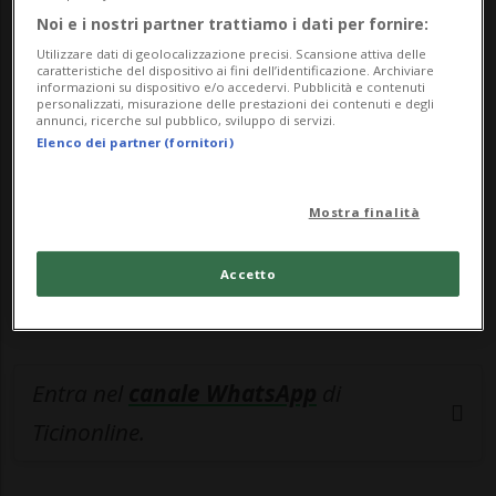
Noi e i nostri partner trattiamo i dati per fornire:
🔐 Sblocca il nostro archivio
Utilizzare dati di geolocalizzazione precisi. Scansione attiva delle
caratteristiche del dispositivo ai fini dell’identificazione. Archiviare
esclusivo!
informazioni su dispositivo e/o accedervi. Pubblicità e contenuti
personalizzati, misurazione delle prestazioni dei contenuti e degli
annunci, ricerche sul pubblico, sviluppo di servizi.
Sottoscrivi un abbonamento
Archivio
per
Elenco dei partner (fornitori)
leggere questo articolo, oppure scegli
MyTioAbo
per accedere all'archivio e
Mostra finalità
navigare su sito e app senza pubblicità.
Accetto
ACCEDI
Entra nel
canale WhatsApp
di
Ticinonline.