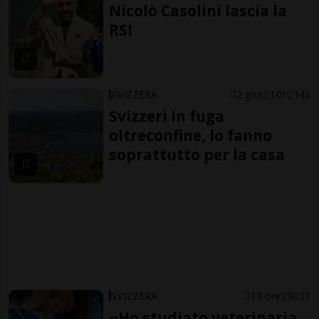
Nicolò Casolini lascia la
RSI
SVIZZERA
2 gior
101
142
Svizzeri in fuga
oltreconfine, lo fanno
soprattutto per la casa
SVIZZERA
13 ore
9
31
«Ho studiato veterinaria,