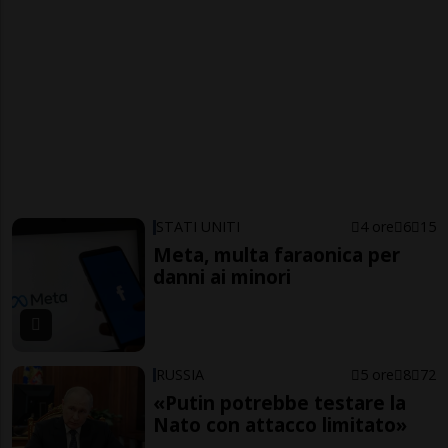
STATI UNITI
4 ore
6
15
Meta, multa faraonica per
danni ai minori
RUSSIA
5 ore
8
72
«Putin potrebbe testare la
Nato con attacco limitato»