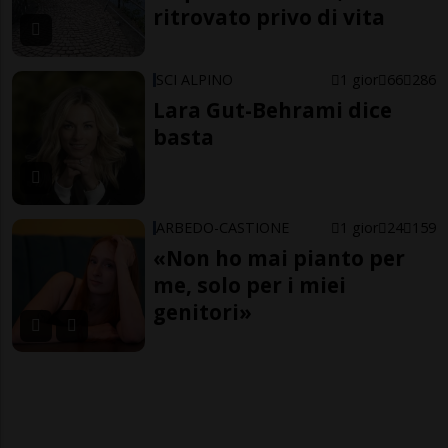
ritrovato privo di vita
SCI ALPINO
1 gior
66
286
Lara Gut-Behrami dice
basta
ARBEDO-CASTIONE
1 gior
24
159
«Non ho mai pianto per
me, solo per i miei
genitori»