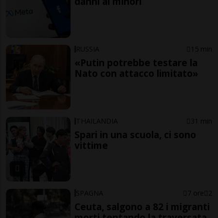
danni ai minori
RUSSIA
15 min
«Putin potrebbe testare la
Nato con attacco limitato»
THAILANDIA
31 min
Spari in una scuola, ci sono
vittime
SPAGNA
7 ore
2
Ceuta, salgono a 82 i migranti
morti tentando la traversata