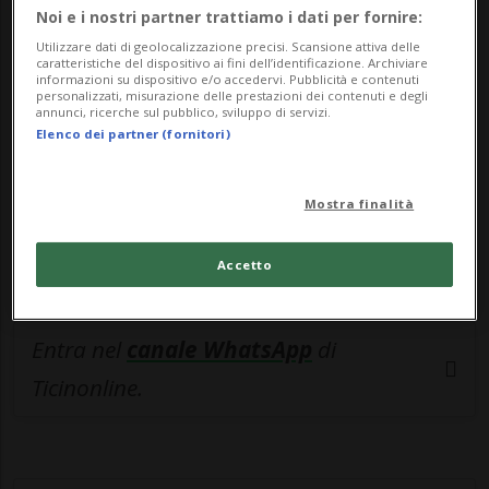
🔐 Sblocca il nostro archivio
Noi e i nostri partner trattiamo i dati per fornire:
esclusivo!
Utilizzare dati di geolocalizzazione precisi. Scansione attiva delle
caratteristiche del dispositivo ai fini dell’identificazione. Archiviare
informazioni su dispositivo e/o accedervi. Pubblicità e contenuti
Sottoscrivi un abbonamento
Archivio
per
personalizzati, misurazione delle prestazioni dei contenuti e degli
annunci, ricerche sul pubblico, sviluppo di servizi.
leggere questo articolo, oppure scegli
Elenco dei partner (fornitori)
MyTioAbo
per accedere all'archivio e
navigare su sito e app senza pubblicità.
Mostra finalità
ACCEDI
Accetto
Entra nel
canale WhatsApp
di
Ticinonline.