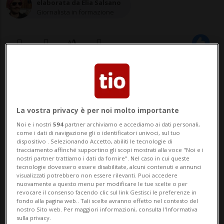
elaborata da Elia Salsano
Giornalista in formazione
01 lug 2023 - 11:08
12
KIEV - «Solo l'Ucraina può stabilire
La vostra privacy è per noi molto importante
termini e tempi per i negoziati di pace». Lo
Noi e i nostri
594
partner archiviamo e accediamo ai dati personali,
come i dati di navigazione gli o identificatori univoci, sul tuo
ha detto il premier Pedro Sánchez
dispositivo . Selezionando Accetto, abiliti le tecnologie di
tracciamento affinché supportino gli scopi mostrati alla voce "Noi e i
intervenendo nel parlamento di Kiev,
nostri partner trattiamo i dati da fornire". Nel caso in cui queste
tecnologie dovessero essere disabilitate, alcuni contenuti e annunci
proprio nel giorno in cui si apre il semestre
visualizzati potrebbero non essere rilevanti. Puoi accedere
nuovamente a questo menu per modificare le tue scelte o per
di presidenza spa...
revocare il consenso facendo clic sul link Gestisci le preferenze in
fondo alla pagina web.. Tali scelte avranno effetto nel contesto del
nostro Sito web. Per maggiori informazioni, consulta l'Informativa
sulla privacy.