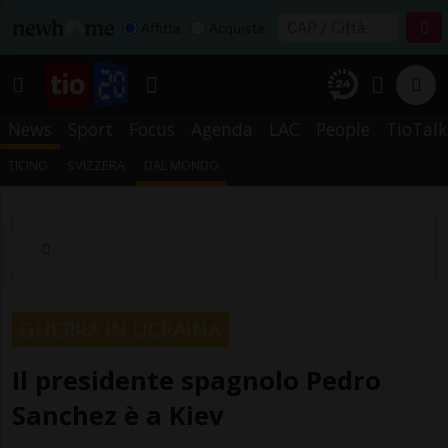
Affitta
Acquista
News
Sport
Focus
Agenda
LAC
People
TioTalk
TICINO
SVIZZERA
DAL MONDO
GUERRA IN UCRAINA
Il presidente spagnolo Pedro
Sanchez è a Kiev