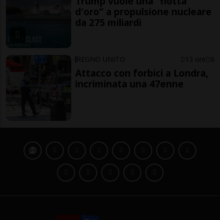
Trump vuole una “flotta
d'oro” a propulsione nucleare
da 275 miliardi
REGNO UNITO
13 ore
6
Attacco con forbici a Londra,
incriminata una 47enne