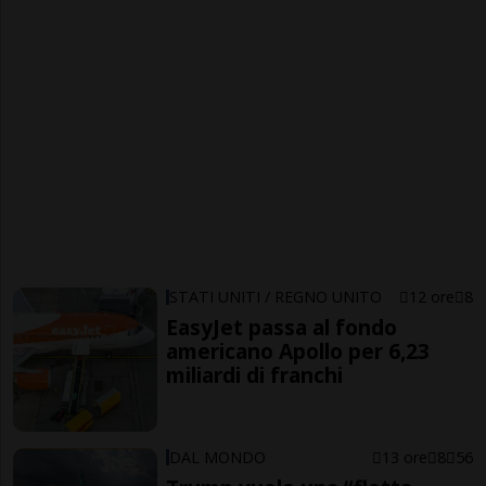
STATI UNITI / REGNO UNITO
12 ore
8
EasyJet passa al fondo
americano Apollo per 6,23
miliardi di franchi
DAL MONDO
13 ore
8
56