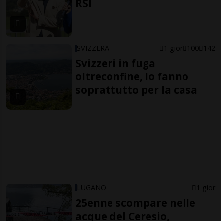
RSI
SVIZZERA
1 gior
100
142
Svizzeri in fuga
oltreconfine, lo fanno
soprattutto per la casa
LUGANO
1 gior
25enne scompare nelle
acque del Ceresio,