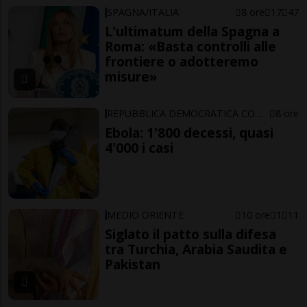
SPAGNA/ITALIA
8 ore
17
47
L'ultimatum della Spagna a
Roma: «Basta controlli alle
frontiere o adotteremo
misure»
REPUBBLICA DEMOCRATICA CONGO
8 ore
Ebola: 1'800 decessi, quasi
4'000 i casi
MEDIO ORIENTE
10 ore
1
11
Siglato il patto sulla difesa
tra Turchia, Arabia Saudita e
Pakistan