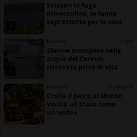
Svizzeri in fuga
oltreconfine, lo fanno
soprattutto per la casa
LUGANO
2 gior
25enne scompare nelle
acque del Ceresio,
ritrovato privo di vita
LOCARNO
11 ore
132
Crolla il palco al Monte
Verità: «È stato come
un'onda»