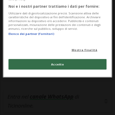
Noi e i nostri partner trattiamo i dati per fornire:
Utilizzare dati di geolocalizzazione precisi. Scansione attiva delle
🔐 Sblocca il nostro archivio
caratteristiche del dispositivo ai fini dell’identificazione. Archiviare
informazioni su dispositivo e/o accedervi. Pubblicità e contenuti
esclusivo!
personalizzati, misurazione delle prestazioni dei contenuti e degli
annunci, ricerche sul pubblico, sviluppo di servizi.
Sottoscrivi un abbonamento
Archivio
per
Elenco dei partner (fornitori)
leggere questo articolo, oppure scegli
MyTioAbo
per accedere all'archivio e
Mostra finalità
navigare su sito e app senza pubblicità.
Accetto
ACCEDI
Entra nel
canale WhatsApp
di
Ticinonline.