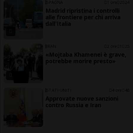
SPAGNA
1 ora
2
24
Madrid ripristina i controlli
alle frontiere per chi arriva
dall'Italia
IRAN
2 ore
1
25
«Mojtaba Khamenei è grave,
potrebbe morire presto»
STATI UNITI
4 ore
48
Approvate nuove sanzioni
contro Russia e Iran