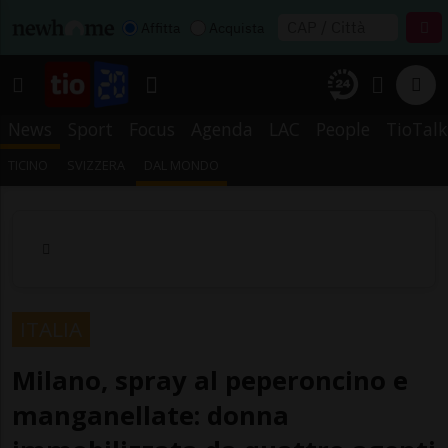
Affitta
Acquista
News
Sport
Focus
Agenda
LAC
People
TioTalk
TICINO
SVIZZERA
DAL MONDO
ITALIA
Milano, spray al peperoncino e
manganellate: donna