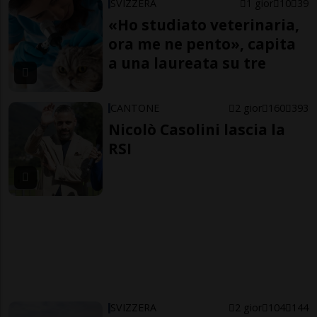
SVIZZERA
1 gior
10
39
«Ho studiato veterinaria,
ora me ne pento», capita
a una laureata su tre
CANTONE
2 gior
160
393
Nicolò Casolini lascia la
RSI
SVIZZERA
2 gior
104
144