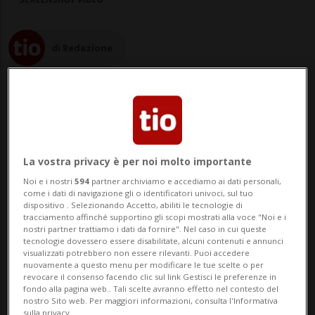
di Redazione
24 mag 2023 - 17:19
La vostra privacy è per noi molto importante
Noi e i nostri
594
partner archiviamo e accediamo ai dati personali,
MILANO - Sta facendo molto discutere il
come i dati di navigazione gli o identificatori univoci, sul tuo
dispositivo . Selezionando Accetto, abiliti le tecnologie di
video dell'intervento di polizia avvenuto
tracciamento affinché supportino gli scopi mostrati alla voce "Noi e i
nostri partner trattiamo i dati da fornire". Nel caso in cui queste
questa mattina a Milano, a pochi passi
tecnologie dovessero essere disabilitate, alcuni contenuti e annunci
visualizzati potrebbero non essere rilevanti. Puoi accedere
dall'Università Bocconi. I fatti - Nelle
nuovamente a questo menu per modificare le tue scelte o per
revocare il consenso facendo clic sul link Gestisci le preferenze in
pagine milanesi de Il Giorno si legge che
fondo alla pagina web.. Tali scelte avranno effetto nel contesto del
nostro Sito web. Per maggiori informazioni, consulta l'Informativa
tutto è iniziato intorno ...
sulla privacy.