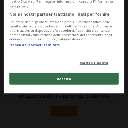
di una scuola elementare di Melbourne è
nostro Sito web. Per maggiori informazioni, consulta l'Informativa
sulla privacy.
stato coinvolto in un tragico incidente.
Noi e i nostri partner trattiamo i dati per fornire:
L'autobus è stato violentemente colpito
Utilizzare dati di geolocalizzazione precisi. Scansione attiva delle
caratteristiche del dispositivo ai fini dell’identificazione. Archiviare
da un camion e si è ribalta...
informazioni su dispositivo e/o accedervi. Pubblicità e contenuti
personalizzati, misurazione delle prestazioni dei contenuti e degli
annunci, ricerche sul pubblico, sviluppo di servizi.
Elenco dei partner (fornitori)
🔐 Sblocca il nostro archivio
esclusivo!
Mostra finalità
Sottoscrivi un abbonamento
Archivio
per
leggere questo articolo, oppure scegli
Accetto
MyTioAbo
per accedere all'archivio e
navigare su sito e app senza pubblicità.
ACCEDI