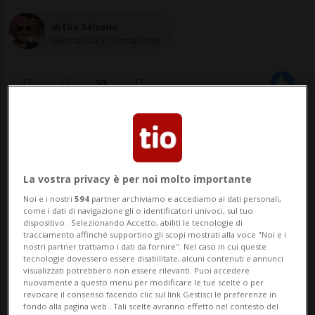
di Elia Salsano
Giornalista in formazione
17 mag 2023 - 08:21
Aggiornamento 11:30
La vostra privacy è per noi molto importante
Noi e i nostri
594
partner archiviamo e accediamo ai dati personali,
come i dati di navigazione gli o identificatori univoci, sul tuo
dispositivo . Selezionando Accetto, abiliti le tecnologie di
tracciamento affinché supportino gli scopi mostrati alla voce "Noi e i
nostri partner trattiamo i dati da fornire". Nel caso in cui queste
tecnologie dovessero essere disabilitate, alcuni contenuti e annunci
MELBOURNE - Ieri pomeriggio un autobus
visualizzati potrebbero non essere rilevanti. Puoi accedere
nuovamente a questo menu per modificare le tue scelte o per
che trasportava un gruppo di 45 studenti
revocare il consenso facendo clic sul link Gestisci le preferenze in
fondo alla pagina web.. Tali scelte avranno effetto nel contesto del