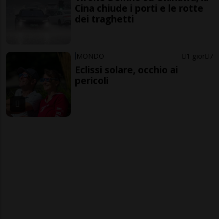
Cina chiude i porti e le rotte
dei traghetti
MONDO
1 gior
7
Eclissi solare, occhio ai
pericoli