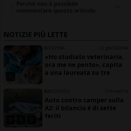
Perché non è possibile
commentare questo articolo
NOTIZIE PIÙ LETTE
SVIZZERA
2 gior
20
44
«Ho studiato veterinaria,
ora me ne pento», capita
a una laureata su tre
MEZZOVICO
14 ore
14
Auto contro camper sulla
A2: il bilancio è di sette
feriti