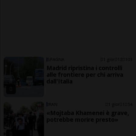
SPAGNA
1 gior
12
103
Madrid ripristina i controlli
alle frontiere per chi arriva
dall'Italia
IRAN
1 gior
1
54
«Mojtaba Khamenei è grave,
potrebbe morire presto»