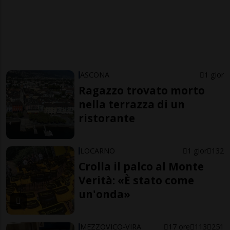
ASCONA
1 gior
Ragazzo trovato morto
nella terrazza di un
ristorante
LOCARNO
1 gior
132
Crolla il palco al Monte
Verità: «È stato come
un'onda»
MEZZOVICO-VIRA
17 ore
113
251