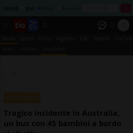
Affitta
Acquista
News
Sport
Focus
Agenda
LAC
People
TioTalk
TICINO
SVIZZERA
DAL MONDO
AUSTRALIA
Tragico incidente in Australia,
un bus con 45 bambini a bordo