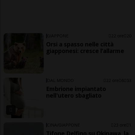
GIAPPONE
22 ore
20
Orsi a spasso nelle città
giapponesi: cresce l’allarme
DAL MONDO
22 ore
6
53
Embrione impiantato
nell'utero sbagliato
CINA/GIAPPONE
23 ore
1
Tifone Delfino su Okinawa, la