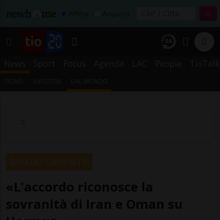
Affitta
Acquista
News
Sport
Focus
Agenda
LAC
People
TioTalk
TICINO
SVIZZERA
DAL MONDO
MEDIO ORIENTE
«L'accordo riconosce la
sovranità di Iran e Oman su