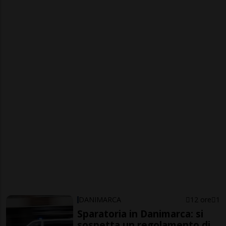
DANIMARCA
12 ore
1
Sparatoria in Danimarca: si
sospetta un regolamento di