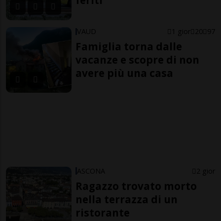
feriti
VAUD
1 gior
20
97
Famiglia torna dalle
vacanze e scopre di non
avere più una casa
ASCONA
2 gior
Ragazzo trovato morto
nella terrazza di un
ristorante