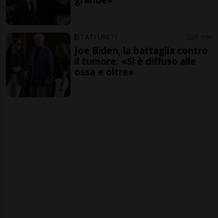
STATI UNITI
26 min
Joe Biden, la battaglia contro
il tumore: «Si è diffuso alle
ossa e oltre»