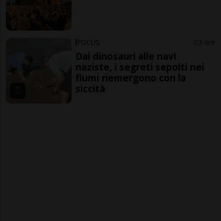
FOCUS
3 ore
Dai dinosauri alle navi
naziste, i segreti sepolti nei
fiumi riemergono con la
siccità