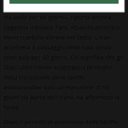
navi nello Stretto di Hormuz «senza costi»
sia «solo per 60 giorni», riporta ancora
l'agenzia iraniana Fars. «Questo principio
viene ripetuto altrove nel testo. L'Iran
accetterà il passaggio delle navi senza
costi solo per 60 giorni. Ciò significa che gli
Stati Uniti hanno accettato il principio
della riscossione delle tariffe,
assicurandosi solo un'esenzione di 60
giorni da parte dell'Iran», ha affermato la
fonte.
Dopo il periodo di esenzione delle tariffe