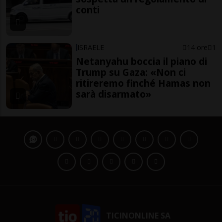
conti
ISRAELE
14 ore
1
Netanyahu boccia il piano di
Trump su Gaza: «Non ci
ritireremo finché Hamas non
sarà disarmato»
TICINONLINE SA