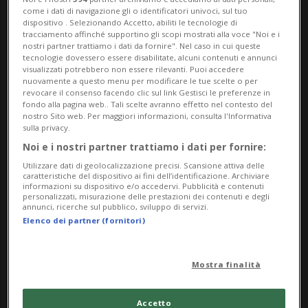
Hormuz»: lo riporta la Fars, citando una
come i dati di navigazione gli o identificatori univoci, sul tuo
dispositivo . Selezionando Accetto, abiliti le tecnologie di
«fonte informata» sui negoziati.
tracciamento affinché supportino gli scopi mostrati alla voce "Noi e i
nostri partner trattiamo i dati da fornire". Nel caso in cui queste
tecnologie dovessero essere disabilitate, alcuni contenuti e annunci
La stessa fonte sostiene che la versione
visualizzati potrebbero non essere rilevanti. Puoi accedere
nuovamente a questo menu per modificare le tue scelte o per
approvata dell'accordo stabilisce dunque
revocare il consenso facendo clic sul link Gestisci le preferenze in
fondo alla pagina web.. Tali scelte avranno effetto nel contesto del
che la «futura amministrazione dei servizi
nostro Sito web. Per maggiori informazioni, consulta l'Informativa
sulla privacy.
marittimi» nello Stretto sarà
Noi e i nostri partner trattiamo i dati per fornire:
«determinata» dai due Paesi e che l'uso
Utilizzare dati di geolocalizzazione precisi. Scansione attiva delle
caratteristiche del dispositivo ai fini dell’identificazione. Archiviare
esplicito di questa espressione significa
informazioni su dispositivo e/o accedervi. Pubblicità e contenuti
personalizzati, misurazione delle prestazioni dei contenuti e degli
che gli Usa «hanno riconosciuto il diritto
annunci, ricerche sul pubblico, sviluppo di servizi.
Elenco dei partner (fornitori)
dell'Iran a riscuotere le relative tariffe».
Mostra finalità
Una sezione dell'accordo tra Washington e
Teheran prevede che il passaggio delle
Accetto