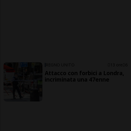
REGNO UNITO
13 ore
6
Attacco con forbici a Londra,
incriminata una 47enne