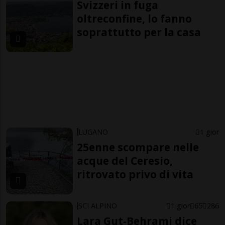
Svizzeri in fuga
oltreconfine, lo fanno
soprattutto per la casa
LUGANO
1 gior
25enne scompare nelle
acque del Ceresio,
ritrovato privo di vita
SCI ALPINO
1 gior
65
286
Lara Gut-Behrami dice