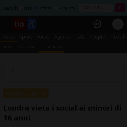
Affitta
Acquista
News
Sport
Focus
Agenda
LAC
People
TioTalk
TICINO
SVIZZERA
DAL MONDO
REGNO UNITO
Londra vieta i social ai minori di
16 anni