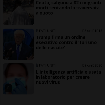
Ceuta, salgono a 82 i migranti
morti tentando la traversata
a nuoto
STATI UNITI
8 ore
1
15
Trump firma un ordine
esecutivo contro il 'turismo
delle nascite'
STATI UNITI
9 ore
2
20
L'intelligenza artificiale usata
in laboratorio per creare
nuovi virus