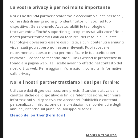
ministro Keir Starmer durante una
La vostra privacy è per noi molto importante
conferenza stampa tenutasi a Londra.
Noi e i nostri
594
partner archiviamo e accediamo ai dati personali,
come i dati di navigazione gli o identificatori univoci, sul tuo
La misura, ancora in fase di pianificazione,
dispositivo . Selezionando Accetto, abiliti le tecnologie di
tracciamento affinché supportino gli scopi mostrati alla voce "Noi e i
mira a introdurre restrizioni per bambini e
nostri partner trattiamo i dati da fornire". Nel caso in cui queste
tecnologie dovessero essere disabilitate, alcuni contenuti e annunci
adolescenti, limitando l’utilizzo di alcuni
visualizzati potrebbero non essere rilevanti. Puoi accedere
nuovamente a questo menu per modificare le tue scelte o per
servizi online ritenuti sensibili.
revocare il consenso facendo clic sul link Gestisci le preferenze in
fondo alla pagina web.. Tali scelte avranno effetto nel contesto del
nostro Sito web. Per maggiori informazioni, consulta l'Informativa
sulla privacy.
Non sono stati forniti ulteriori dettagli
Noi e i nostri partner trattiamo i dati per fornire:
sulle modalità di applicazione del divieto
Utilizzare dati di geolocalizzazione precisi. Scansione attiva delle
caratteristiche del dispositivo ai fini dell’identificazione. Archiviare
né sui tempi della sua eventuale entrata
informazioni su dispositivo e/o accedervi. Pubblicità e contenuti
personalizzati, misurazione delle prestazioni dei contenuti e degli
annunci, ricerche sul pubblico, sviluppo di servizi.
in vigore. Ma, come ha confermato
Elenco dei partner (fornitori)
Starmer, la decisione è stata presa. «Oggi
è un momento importante per il nostro
Mostra finalità