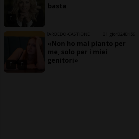
basta
ARBEDO-CASTIONE
1 gior
24
159
«Non ho mai pianto per
me, solo per i miei
genitori»