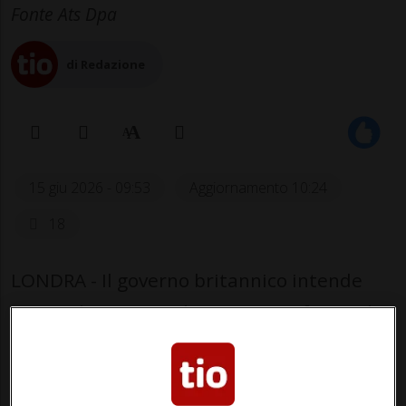
Fonte Ats Dpa
di Redazione
15 giu 2026 - 09:53
Aggiornamento 10:24
18
LONDRA - Il governo britannico intende
vietare l’accesso a diverse piattaforme di
social media ai minori di 16 anni.
L’annuncio è stato fatto dal primo