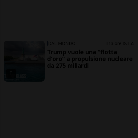
DAL MONDO
13 ore
8
55
Trump vuole una “flotta
d'oro” a propulsione nucleare
da 275 miliardi