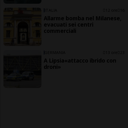
ITALIA
12 ore
16
Allarme bomba nel Milanese,
evacuati sei centri
commerciali
GERMANIA
13 ore
23
A Lipsia«attacco ibrido con
droni»