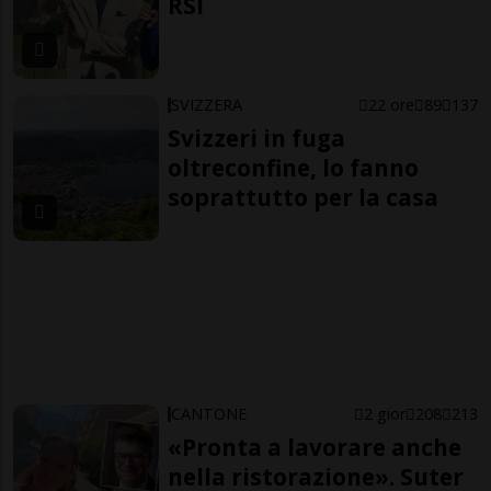
RSI
SVIZZERA
22 ore
89
137
Svizzeri in fuga
oltreconfine, lo fanno
soprattutto per la casa
CANTONE
2 gior
208
213
«Pronta a lavorare anche
nella ristorazione». Suter