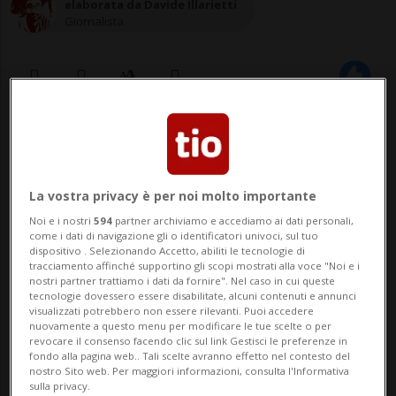
elaborata da Davide Illarietti
Giornalista
06 giu 2020 - 12:13
LISBONA/BRAUNSCHWEIG - Christian
La vostra privacy è per noi molto importante
Brueckner, il 43enne tedesco sospettato di
Noi e i nostri
594
partner archiviamo e accediamo ai dati personali,
come i dati di navigazione gli o identificatori univoci, sul tuo
avere rapito e ucciso la piccola Madeleine
dispositivo . Selezionando Accetto, abiliti le tecnologie di
tracciamento affinché supportino gli scopi mostrati alla voce "Noi e i
McCann nel 2007 in Portogallo è indagato
nostri partner trattiamo i dati da fornire". Nel caso in cui queste
tecnologie dovessero essere disabilitate, alcuni contenuti e annunci
dalle autorità del Paese anche per la
visualizzati potrebbero non essere rilevanti. Puoi accedere
nuovamente a questo menu per modificare le tue scelte o per
scomparsa di un bambino - sempre in Po...
revocare il consenso facendo clic sul link Gestisci le preferenze in
fondo alla pagina web.. Tali scelte avranno effetto nel contesto del
nostro Sito web. Per maggiori informazioni, consulta l'Informativa
sulla privacy.