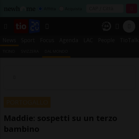
Affitta
Acquista
News
Sport
Focus
Agenda
LAC
People
TioTalk
TICINO
SVIZZERA
DAL MONDO
PORTOGALLO
Maddie: sospetti su un terzo
bambino