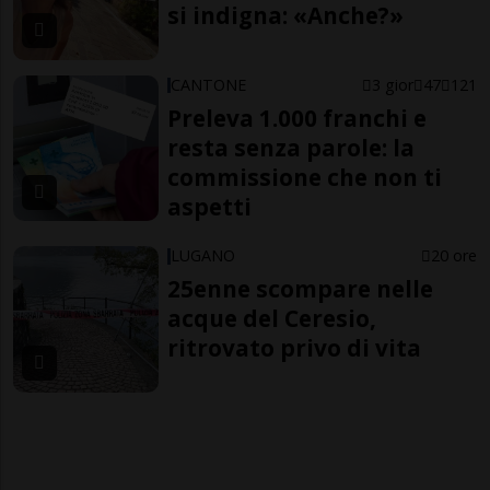
si indigna: «Anche?»
CANTONE
3 gior
47
121
Preleva 1.000 franchi e
resta senza parole: la
commissione che non ti
aspetti
LUGANO
20 ore
25enne scompare nelle
acque del Ceresio,
ritrovato privo di vita