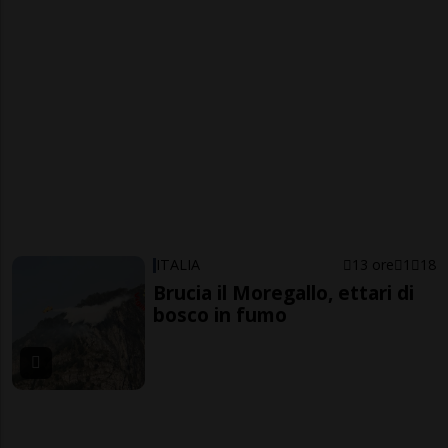
ITALIA
13 ore
1
18
Brucia il Moregallo, ettari di
bosco in fumo