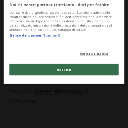
🔐 Sblocca il nostro archivio
Noi e i nostri partner trattiamo i dati per fornire:
esclusivo!
Utilizzare dati di geolocalizzazione precisi. Scansione attiva delle
caratteristiche del dispositivo ai fini dell’identificazione. Archiviare
Sottoscrivi un abbonamento
Archivio
per
informazioni su dispositivo e/o accedervi. Pubblicità e contenuti
personalizzati, misurazione delle prestazioni dei contenuti e degli
leggere questo articolo, oppure scegli
annunci, ricerche sul pubblico, sviluppo di servizi.
Elenco dei partner (fornitori)
MyTioAbo
per accedere all'archivio e
navigare su sito e app senza pubblicità.
Mostra finalità
ACCEDI
Accetto
Entra nel
canale WhatsApp
di
Ticinonline.