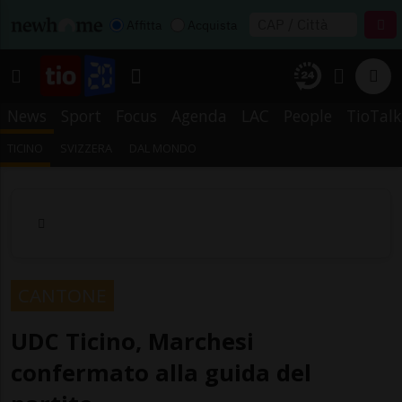
Affitta
Acquista
News
Sport
Focus
Agenda
LAC
People
TioTalk
TICINO
SVIZZERA
DAL MONDO
CANTONE
UDC Ticino, Marchesi
confermato alla guida del