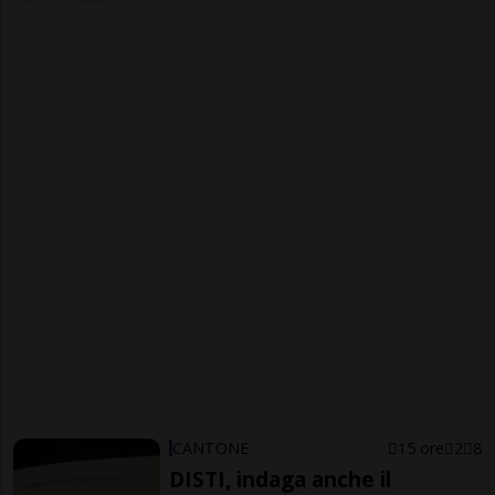
CANTONE
15 ore
2
8
DISTI, indaga anche il