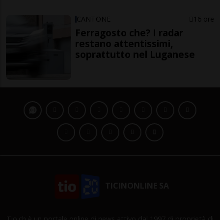
CANTONE
16 ore
Ferragosto che? I radar
restano attentissimi,
soprattutto nel Luganese
TICINONLINE SA
Tio.ch è un portale online di news attivo dal 1997 di proprietà di