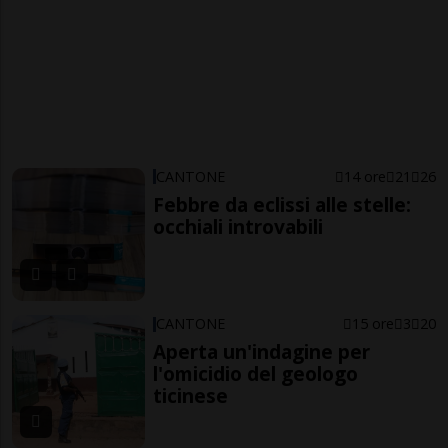
CANTONE
14 ore
21
26
Febbre da eclissi alle stelle:
occhiali introvabili
CANTONE
15 ore
3
20
Aperta un'indagine per
l'omicidio del geologo
ticinese