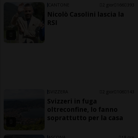
CANTONE
2 gior
166
393
Nicolò Casolini lascia la
RSI
SVIZZERA
2 gior
106
143
Svizzeri in fuga
oltreconfine, lo fanno
soprattutto per la casa
ASCONA
18 ore