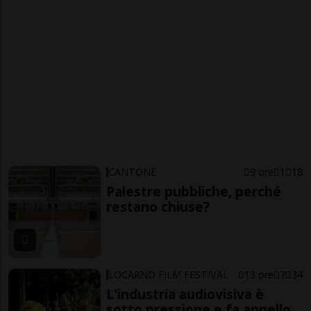
CANTONE
9 ore
1
18
Palestre pubbliche, perché
restano chiuse?
LOCARNO FILM FESTIVAL
13 ore
7
34
L'industria audiovisiva è
sotto pressione e fa appello