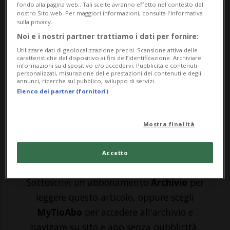
BIASCA - Il congresso cantonale dell'UDC
fondo alla pagina web.. Tali scelte avranno effetto nel contesto del
nostro Sito web. Per maggiori informazioni, consulta l'Informativa
riconferma, come guida del proprio
sulla privacy.
partito, il consigliere nazionale Piero
Noi e i nostri partner trattiamo i dati per fornire:
Utilizzare dati di geolocalizzazione precisi. Scansione attiva delle
Marchesi.Lo comunica lo stesso partito
caratteristiche del dispositivo ai fini dell’identificazione. Archiviare
informazioni su dispositivo e/o accedervi. Pubblicità e contenuti
attraverso una nota stampa. Il congresso è
personalizzati, misurazione delle prestazioni dei contenuti e degli
annunci, ricerche sul pubblico, sviluppo di servizi.
stato anche «l’occasione per il partito di
Elenco dei partner (fornitori)
pres...
Mostra finalità
🔐 Sblocca il nostro archivio
Accetto
esclusivo!
Sottoscrivi un abbonamento
Archivio
per
leggere questo articolo, oppure scegli
MyTioAbo
per accedere all'archivio e
navigare su sito e app senza pubblicità.