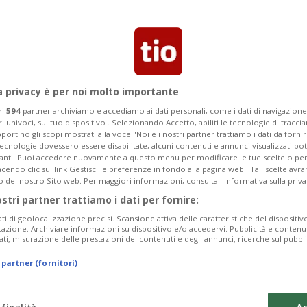
lità di Berna, i Sindaci del Malcantone
 cambiare i propri piani per la
.
a privacy è per noi molto importante
ri
594
partner archiviamo e accediamo ai dati personali, come i dati di navigazione 
ri univoci, sul tuo dispositivo . Selezionando Accetto, abiliti le tecnologie di tracc
portino gli scopi mostrati alla voce "Noi e i nostri partner trattiamo i dati da fornir
tecnologie dovessero essere disabilitate, alcuni contenuti e annunci visualizzati 
vanti. Puoi accedere nuovamente a questo menu per modificare le tue scelte o per
endo clic sul link Gestisci le preferenze in fondo alla pagina web.. Tali scelte avr
o del nostro Sito web. Per maggiori informazioni, consulta l'Informativa sulla priva
ostri partner trattiamo i dati per fornire:
ati di geolocalizzazione precisi. Scansione attiva delle caratteristiche del dispositivo 
icazione. Archiviare informazioni su dispositivo e/o accedervi. Pubblicità e contenu
ati, misurazione delle prestazioni dei contenuti e degli annunci, ricerche sul pubbl
 partner (fornitori)
 finalità
Ac