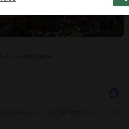
indaci del Malcantone
1 ago 2025 - 13:27
Aggiornamento 17:03
18