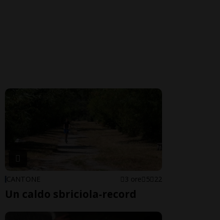
CANTONE
3 ore
5
22
Un caldo sbriciola-record