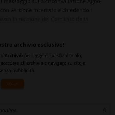
i il messaggio sulla circonvallazione Agno-
con versione interrata e chiedendo i
uesta la reazione del Comitato della
ostro archivio esclusivo!
to
Archivio
per leggere questo articolo,
accedere all'archivio e navigare su sito e
senza pubblicità.
ACCEDI
inonline.