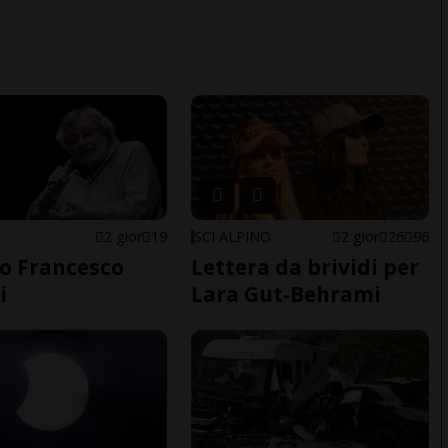
2 gior
19
SCI ALPINO
2 gior
26
96
o Francesco
Lettera da brividi per
i
Lara Gut-Behrami