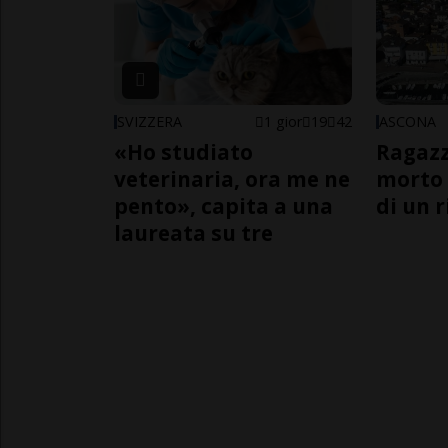
SVIZZERA
1 gior
19
42
ASCONA
«Ho studiato
Ragazz
veterinaria, ora me ne
morto 
pento», capita a una
di un 
laureata su tre