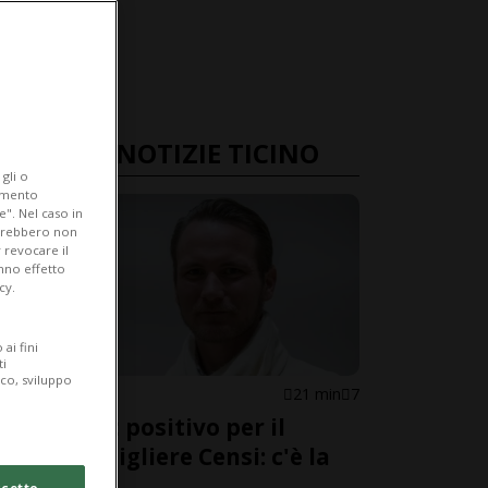
ULTIME NOTIZIE TICINO
gli o
iamento
e". Nel caso in
potrebbero non
 revocare il
anno effetto
cy.
ai fini
ti
ico, sviluppo
CANTONE
21 min
7
Alcol test positivo per il
granconsigliere Censi: c'è la
recidiva
cetto