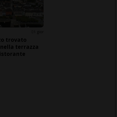
1 gior
o trovato
nella terrazza
ristorante