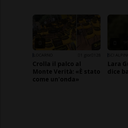
LOCARNO
1 gior
128
SCI ALPI
Crolla il palco al
Lara G
Monte Verità: «È stato
dice b
come un'onda»