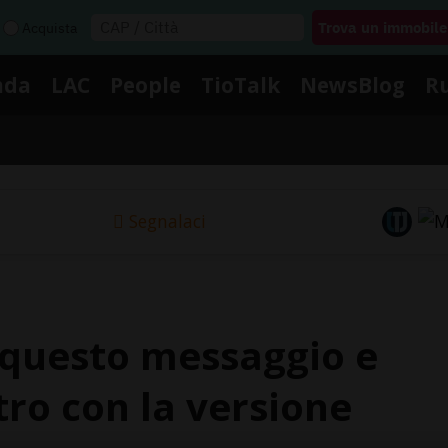
Acquista
nda
LAC
People
TioTalk
NewsBlog
R
Segnalaci
i questo messaggio e
tro con la versione