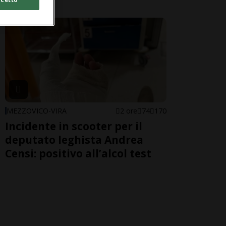
MEZZOVICO-VIRA
2 ore
74
170
Incidente in scooter per il
deputato leghista Andrea
Censi: positivo all’alcol test