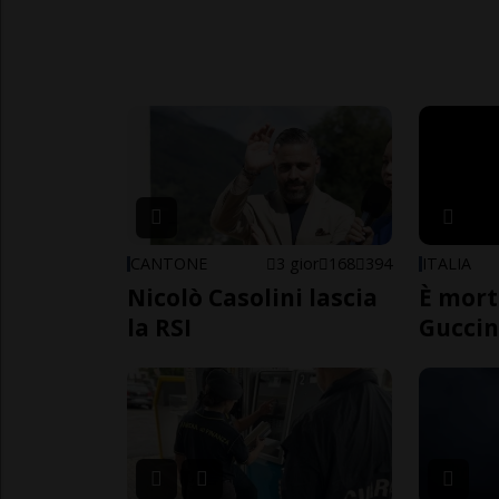
CANTONE
3 gior
168
394
ITALIA
Nicolò Casolini lascia
È mort
la RSI
Guccin