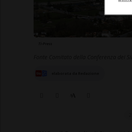
Ti-Press
Fonte Comitato della Conferenza dei S
elaborata da Redazione
2