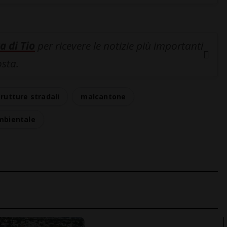
a di Tio
per ricevere le notizie più importanti
osta.
trutture stradali
malcantone
ambientale