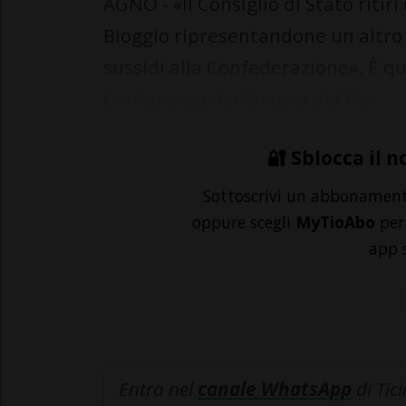
AGNO - «Il Consiglio di Stato ritir
Bioggio ripresentandone un altro 
sussidi alla Confederazione». È q
Conferenza dei Sindaci del Ma...
🔐 Sblocca il n
Sottoscrivi un abbonamen
oppure scegli
MyTioAbo
per 
app 
Entra nel
canale WhatsApp
di Tic