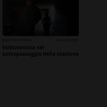
SANT'ANTONINO
4 ore
33
61
Esibizionista nel
sottopassaggio della stazione