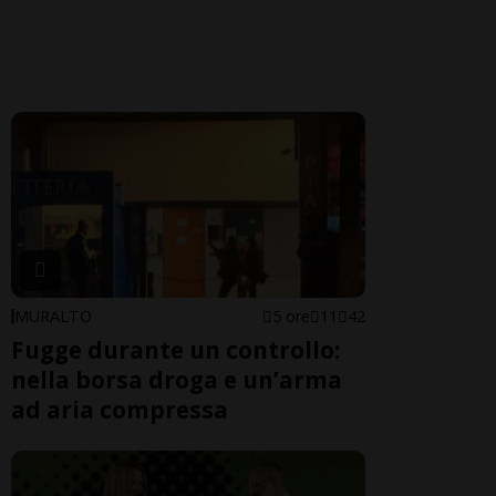
MURALTO
5 ore
11
42
Fugge durante un controllo:
nella borsa droga e un’arma
ad aria compressa