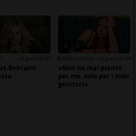
NO
2 gior
69
283
ARBEDO-CASTIONE
2 gior
24
154
ut-Behrami
«Non ho mai pianto
asta
per me, solo per i miei
genitori»