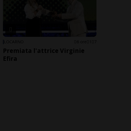
LOCARNO
6 ore
1
7
Premiata l'attrice Virginie
Efira