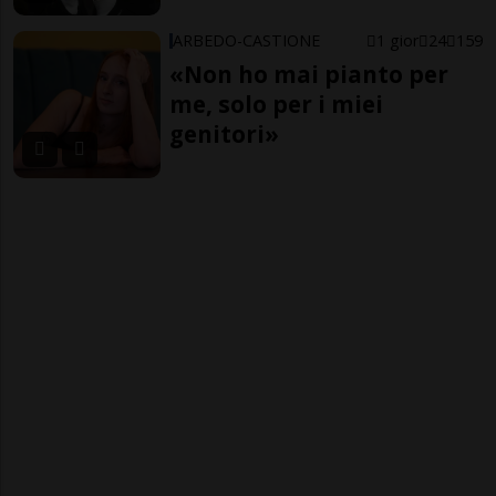
ARBEDO-CASTIONE
1 gior
24
159
«Non ho mai pianto per
me, solo per i miei
genitori»