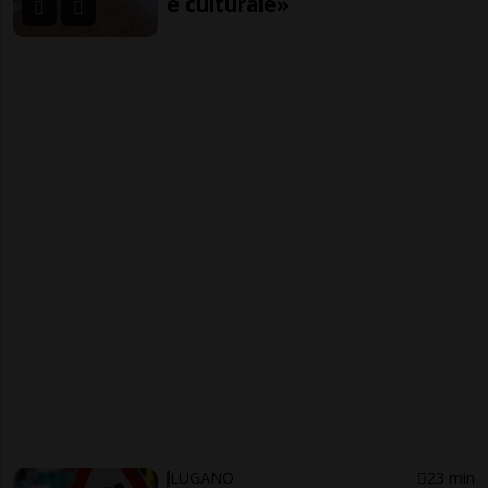
e culturale»
LUGANO
23 min