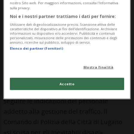
circolazione all’altezza dell’incrocio con via
nostro Sito web. Per maggiori informazioni, consulta l'Informativa
sulla privacy.
Polar.
Noi e i nostri partner trattiamo i dati per fornire:
Utilizzare dati di geolocalizzazione precisi. Scansione attiva delle
caratteristiche del dispositivo ai fini dell’identificazione. Archiviare
La chiusura sarà in vigore da lunedì 22
informazioni su dispositivo e/o accedervi. Pubblicità e contenuti
personalizzati, misurazione delle prestazioni dei contenuti e degli
giugno a venerdì 31 luglio e si rende
annunci, ricerche sul pubblico, sviluppo di servizi.
Elenco dei partner (fornitori)
necessaria per consentire l’esecuzione di
importanti opere di sottostruttura.
Mostra finalità
Le autorità invitano l’utenza a prestare
Accetto
attenzione alla segnaletica esposta e a
seguire le indicazioni del personale
addetto alla gestione del traffico. Il
Comando di Polizia della Città di Lugano
«si scusa per gli inevitabili disagi».