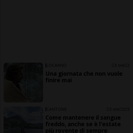
LOCARNO
3 ore
2
Una giornata che non vuole
finire mai
CANTONE
3 ore
2
5
Come mantenere il sangue
freddo, anche se è l'estate
più rovente di sempre