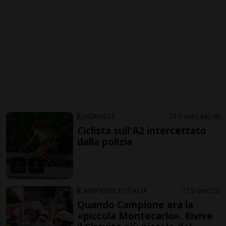
LUGANESE
15 ore
44
96
Ciclista sull'A2 intercettato
dalla polizia
CAMPIONE D'ITALIA
15 ore
20
Quando Campione era la
«piccola Montecarlo». Rivive