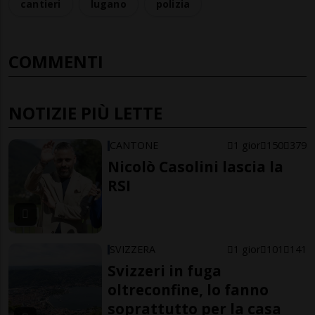
cantieri
lugano
polizia
COMMENTI
NOTIZIE PIÙ LETTE
CANTONE
1 gior
150
379
Nicolò Casolini lascia la
RSI
SVIZZERA
1 gior
101
141
Svizzeri in fuga
oltreconfine, lo fanno
soprattutto per la casa