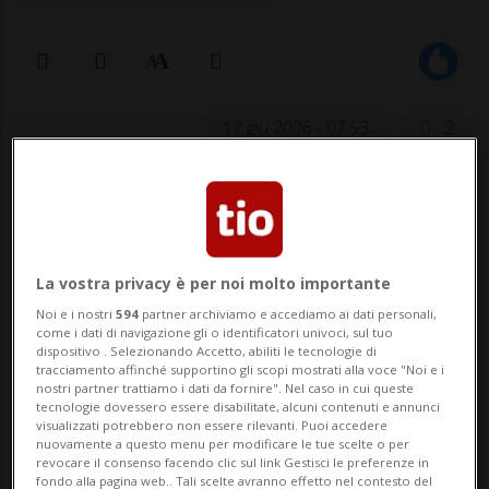
12 giu 2026 - 07:53
2
La vostra privacy è per noi molto importante
Noi e i nostri
594
partner archiviamo e accediamo ai dati personali,
come i dati di navigazione gli o identificatori univoci, sul tuo
LUGANO - Il Comando della Polizia della
dispositivo . Selezionando Accetto, abiliti le tecnologie di
tracciamento affinché supportino gli scopi mostrati alla voce "Noi e i
Città di Lugano informa che, nell’ambito
nostri partner trattiamo i dati da fornire". Nel caso in cui queste
tecnologie dovessero essere disabilitate, alcuni contenuti e annunci
del cantiere attualmente in corso in via
visualizzati potrebbero non essere rilevanti. Puoi accedere
nuovamente a questo menu per modificare le tue scelte o per
Polar, via Vergiò sarà sbarrata alla
revocare il consenso facendo clic sul link Gestisci le preferenze in
fondo alla pagina web.. Tali scelte avranno effetto nel contesto del