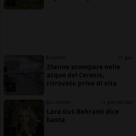
LUGANO
1 gior
25enne scompare nelle
acque del Ceresio,
ritrovato privo di vita
SCI ALPINO
1 gior
66
286
Lara Gut-Behrami dice
basta