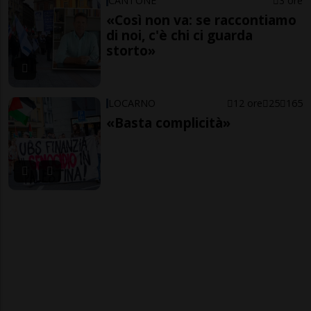
CANTONE
3 ore
«Così non va: se raccontiamo
di noi, c'è chi ci guarda
storto»
LOCARNO
12 ore
25
165
«Basta complicità»