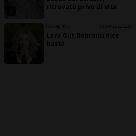
ritrovato privo di vita
SCI ALPINO
18 ore
62
281
Lara Gut-Behrami dice
basta