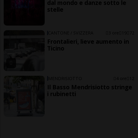
dal mondo e danze sotto le
stelle
CANTONE / SVIZZERA
3 ore
19
72
Frontalieri, lieve aumento in
Ticino
MENDRISIOTTO
4 ore
12
Il Basso Mendrisiotto stringe
i rubinetti