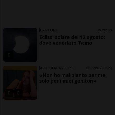
CANTONE
6 ore
9
Eclissi solare del 12 agosto:
dove vederla in Ticino
ARBEDO-CASTIONE
6 ore
20
120
«Non ho mai pianto per me,
solo per i miei genitori»