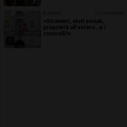
LUGANO
12 ore
26
80
«Stranieri, aiuti sociali,
proprietà all'estero...e i
controlli?»