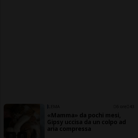
LEMA
6 ore
43
«Mamma» da pochi mesi,
Gipsy uccisa da un colpo ad
aria compressa