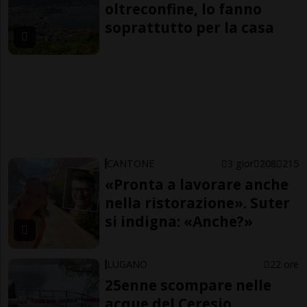
oltreconfine, lo fanno
soprattutto per la casa
CANTONE
3 gior
208
215
«Pronta a lavorare anche
nella ristorazione». Suter
si indigna: «Anche?»
LUGANO
22 ore
25enne scompare nelle
acque del Ceresio,