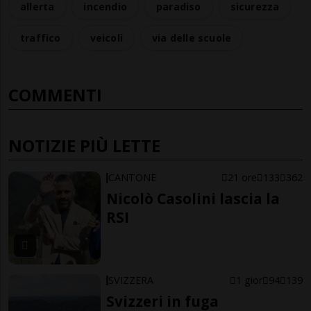
allerta
incendio
paradiso
sicurezza
traffico
veicoli
via delle scuole
COMMENTI
NOTIZIE PIÙ LETTE
CANTONE
21 ore
133
362
Nicolò Casolini lascia la
RSI
SVIZZERA
1 gior
94
139
Svizzeri in fuga