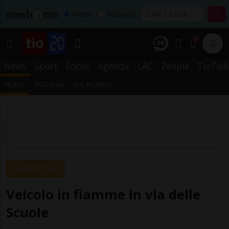
Affitta
Acquista
1
News
Sport
Focus
Agenda
LAC
People
TioTalk
TICINO
SVIZZERA
DAL MONDO
PARADISO
Veicolo in fiamme in via delle
Scuole