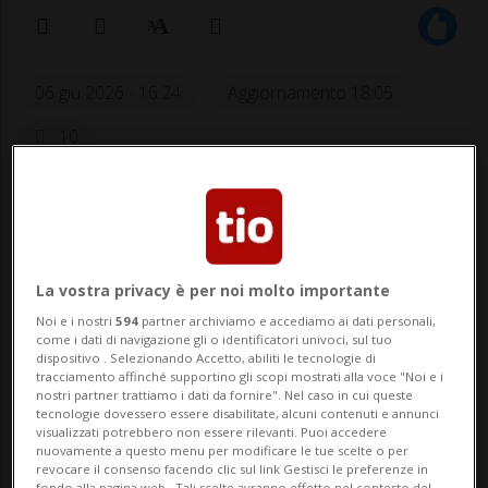
06 giu 2026 - 16:24
Aggiornamento 18:05
10
Un veicolo ha preso fuoco questo
pomeriggio in via delle Scuole, a Paradiso.
La vostra privacy è per noi molto importante
Le fiamme stanno generando una densa
Noi e i nostri
594
partner archiviamo e accediamo ai dati personali,
propagazione di fumo, con conseguenze
come i dati di navigazione gli o identificatori univoci, sul tuo
dispositivo . Selezionando Accetto, abiliti le tecnologie di
significative sulla viabilità. Il traffico sul
tracciamento affinché supportino gli scopi mostrati alla voce "Noi e i
nostri partner trattiamo i dati da fornire". Nel caso in cui queste
luogo dell'incendio - segnala Alert Swiss -
tecnologie dovessero essere disabilitate, alcuni contenuti e annunci
visualizzati potrebbero non essere rilevanti. Puoi accedere
risulta fortemente compromesso.
nuovamente a questo menu per modificare le tue scelte o per
revocare il consenso facendo clic sul link Gestisci le preferenze in
fondo alla pagina web.. Tali scelte avranno effetto nel contesto del