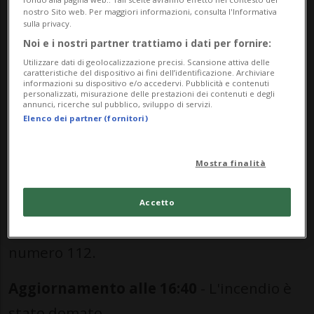
nostro Sito web. Per maggiori informazioni, consulta l'Informativa
Raccomandazioni
sulla privacy.
Noi e i nostri partner trattiamo i dati per fornire:
Le autorità invitano la popolazione a
Utilizzare dati di geolocalizzazione precisi. Scansione attiva delle
caratteristiche del dispositivo ai fini dell’identificazione. Archiviare
informazioni su dispositivo e/o accedervi. Pubblicità e contenuti
chiudere porte e finestre;
personalizzati, misurazione delle prestazioni dei contenuti e degli
annunci, ricerche sul pubblico, sviluppo di servizi.
spegnere ventilazione e aria
Elenco dei partner (fornitori)
condizionata;
Mostra finalità
non recarsi nella zona interessata;
informare i vicini.
Accetto
Per emergenze è possibile contattare il
numero 112.
Aggiornamento alle 16:40
- L'incendio è
stato domato.