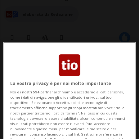
elaborata da Redazione
01 giu 2026 - 14:48
Aggiornamento 02 giu 2026 - 08:48
6
La vostra privacy è per noi molto importante
LUGANO - A partire dal 1° settembre di
Noi e i nostri
594
partner archiviamo e accediamo ai dati personali,
quest'anno Federico Chiesa assumerà la
come i dati di navigazione gli o identificatori univoci, sul tuo
dispositivo . Selezionando Accetto, abiliti le tecnologie di
tracciamento affinché supportino gli scopi mostrati alla voce "Noi e i
carica di nuovo comandante della Polizia
nostri partner trattiamo i dati da fornire". Nel caso in cui queste
tecnologie dovessero essere disabilitate, alcuni contenuti e annunci
Città di Lugano, subentrando a Roberto
visualizzati potrebbero non essere rilevanti. Puoi accedere
nuovamente a questo menu per modificare le tue scelte o per
Torrente, che ha concluso la propria
revocare il consenso facendo clic sul link Gestisci le preferenze in