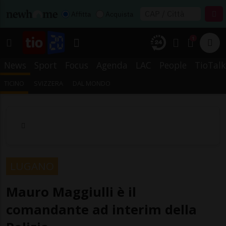
Affitta
Acquista
1
News
Sport
Focus
Agenda
LAC
People
TioTalk
TICINO
SVIZZERA
DAL MONDO
LUGANO
Mauro Maggiulli è il
comandante ad interim della