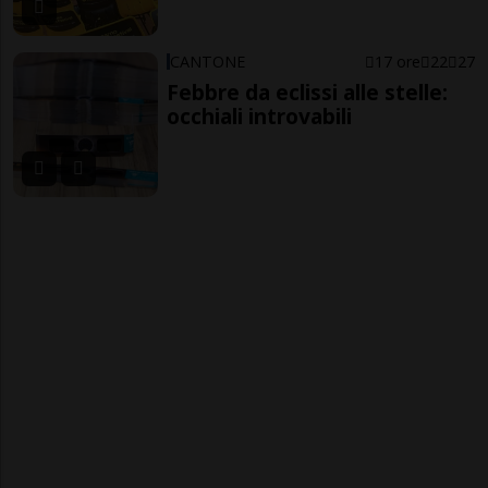
CANTONE
17 ore
22
27
Febbre da eclissi alle stelle:
occhiali introvabili