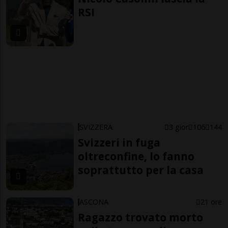
RSI
SVIZZERA
3 gior
106
144
Svizzeri in fuga
oltreconfine, lo fanno
soprattutto per la casa
ASCONA
21 ore
Ragazzo trovato morto