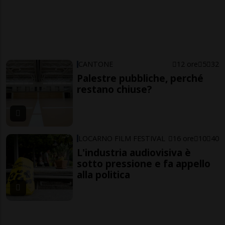
CANTONE
12 ore
5
32
Palestre pubbliche, perché
restano chiuse?
LOCARNO FILM FESTIVAL
16 ore
10
40
L'industria audiovisiva è
sotto pressione e fa appello
alla politica