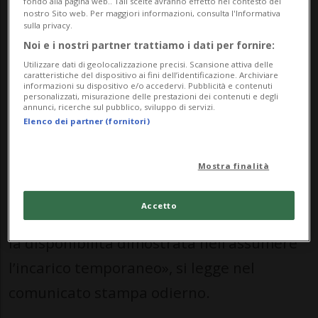
fondo alla pagina web.. Tali scelte avranno effetto nel contesto del
attività il 31 maggio scorso.
nostro Sito web. Per maggiori informazioni, consulta l'Informativa
sulla privacy.
Per garantire la continuità operativa e
Noi e i nostri partner trattiamo i dati per fornire:
Utilizzare dati di geolocalizzazione precisi. Scansione attiva delle
gestionale del Corpo durante la fase di
caratteristiche del dispositivo ai fini dell’identificazione. Archiviare
informazioni su dispositivo e/o accedervi. Pubblicità e contenuti
transizione, il Municipio ha designato il
personalizzati, misurazione delle prestazioni dei contenuti e degli
annunci, ricerche sul pubblico, sviluppo di servizi.
vicecomandante, capitano Mauro
Elenco dei partner (fornitori)
Maggiulli, quale comandante ad interim
dal 1° giugno al 30 agosto 2026.
Mostra finalità
«L’Esecutivo ha espresso un sentito
Accetto
ringraziamento al capitano Maggiulli per
la disponibilità dimostrata nell’assumere
l’incarico temporaneo», si legge nel
comunicato stampa odierno.