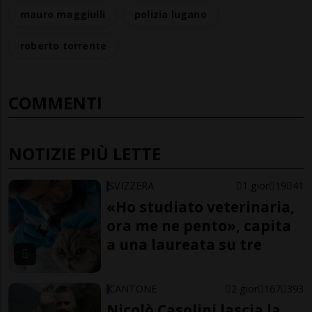
mauro maggiulli
polizia lugano
roberto torrente
COMMENTI
NOTIZIE PIÙ LETTE
SVIZZERA
1 gior
19
41
«Ho studiato veterinaria,
ora me ne pento», capita
a una laureata su tre
CANTONE
2 gior
167
393
Nicolò Casolini lascia la