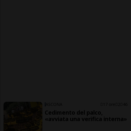
ASCONA
17 ore
2
46
Cedimento del palco,
«avviata una verifica interna»