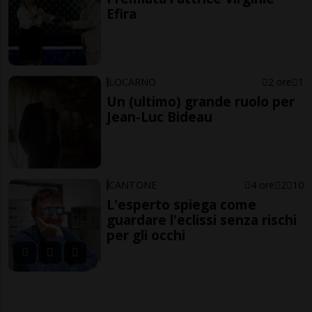
Efira
LOCARNO
2 ore
1
Un (ultimo) grande ruolo per
Jean-Luc Bideau
CANTONE
4 ore
2
10
L'esperto spiega come
guardare l'eclissi senza rischi
per gli occhi