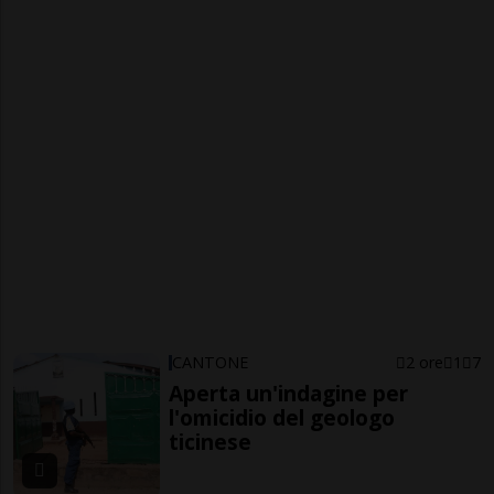
CANTONE
2 ore
1
7
Aperta un'indagine per
l'omicidio del geologo
ticinese