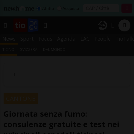
Affitta
Acquista
News
Sport
Focus
Agenda
LAC
People
TioTalk
TICINO
SVIZZERA
DAL MONDO
CANTONE
Giornata senza fumo:
consulenze gratuite e test nei