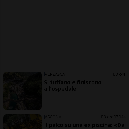
VERZASCA
3 ore
Si tuffano e finiscono
all'ospedale
ASCONA
3 ore
7
44
Il palco su una ex piscina: «Da