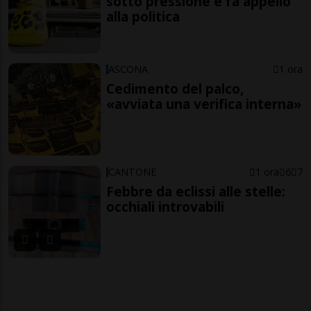
sotto pressione e fa appello
alla politica
ASCONA
1 ora
Cedimento del palco,
«avviata una verifica interna»
CANTONE
1 ora
6
7
Febbre da eclissi alle stelle:
occhiali introvabili