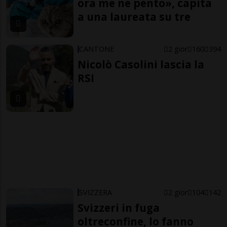
ora me ne pento», capita
a una laureata su tre
CANTONE
2 gior
160
394
Nicolò Casolini lascia la
RSI
SVIZZERA
2 gior
104
142
Svizzeri in fuga
oltreconfine, lo fanno