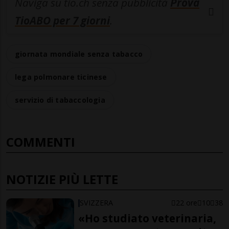
Naviga su tio.ch senza pubblicità
Prova
TioABO per 7 giorni
.
giornata mondiale senza tabacco
lega polmonare ticinese
servizio di tabaccologia
COMMENTI
NOTIZIE PIÙ LETTE
SVIZZERA
22 ore
10
38
«Ho studiato veterinaria,