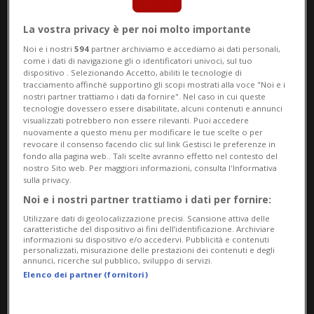
Ospedaliero Cantonale (EOC). L’iniziativa si
svolgerà in diverse sedi ospedaliere del
La vostra privacy è per noi molto importante
Cantone e sarà rivolta a pazienti, visitatori
Noi e i nostri
594
partner archiviamo e accediamo ai dati personali,
come i dati di navigazione gli o identificatori univoci, sul tuo
dispositivo . Selezionando Accetto, abiliti le tecnologie di
e collaboratori.
tracciamento affinché supportino gli scopi mostrati alla voce "Noi e i
nostri partner trattiamo i dati da fornire". Nel caso in cui queste
tecnologie dovessero essere disabilitate, alcuni contenuti e annunci
Durante gli incontri sarà possibile
visualizzati potrebbero non essere rilevanti. Puoi accedere
nuovamente a questo menu per modificare le tue scelte o per
accedere gratuitamente a brevi
revocare il consenso facendo clic sul link Gestisci le preferenze in
fondo alla pagina web.. Tali scelte avranno effetto nel contesto del
consulenze sul tema del fumo e della
nostro Sito web. Per maggiori informazioni, consulta l'Informativa
sulla privacy.
dipendenza da nicotina, confrontandosi
Noi e i nostri partner trattiamo i dati per fornire:
con professionisti esperti della
Utilizzare dati di geolocalizzazione precisi. Scansione attiva delle
caratteristiche del dispositivo ai fini dell’identificazione. Archiviare
tabaccologia attivi in entrambi gli enti. I
informazioni su dispositivo e/o accedervi. Pubblicità e contenuti
personalizzati, misurazione delle prestazioni dei contenuti e degli
partecipanti potranno inoltre effettuare la
annunci, ricerche sul pubblico, sviluppo di servizi.
Elenco dei partner (fornitori)
misurazione del monossido di carbonio
(CO), un semplice test che consente di