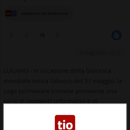
elaborata da Redazione
20 mag 2026 - 12:11
LUGANO - In occasione della Giornata
mondiale senza tabacco del 31 maggio, la
Lega polmonare ticinese promuove una
serie di momenti informativi e di
sensibilizzazione in collaborazione con il
Servizio di tabaccologia dell’Ente