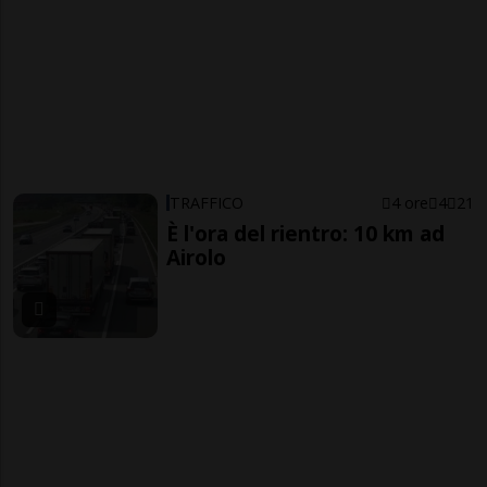
TRAFFICO
4 ore
4
21
È l'ora del rientro: 10 km ad
Airolo