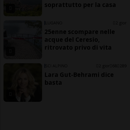
soprattutto per la casa
LUGANO
2 gior
25enne scompare nelle
acque del Ceresio,
ritrovato privo di vita
SCI ALPINO
2 gior
68
289
Lara Gut-Behrami dice
basta