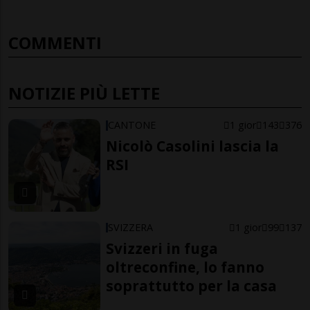
COMMENTI
NOTIZIE PIÙ LETTE
CANTONE
1 gior
143
376
Nicolò Casolini lascia la
RSI
SVIZZERA
1 gior
99
137
Svizzeri in fuga
oltreconfine, lo fanno
soprattutto per la casa