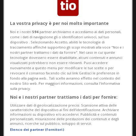
della cultura del castagno nel territorio
della Svizzera italiana. Da oltre
venticinque anni l’associazione è
La vostra privacy è per noi molto importante
impegnata nella salvaguardia delle selve
Noi e i nostri
594
partner archiviamo e accediamo ai dati personali,
come i dati di navigazione gli o identificatori univoci, sul tuo
castanili, nella promozione della raccolta e
dispositivo . Selezionando Accetto, abiliti le tecnologie di
tracciamento affinché supportino gli scopi mostrati alla voce "Noi e i
della valorizzazione delle castagne
nostri partner trattiamo i dati da fornire". Nel caso in cui queste
tecnologie dovessero essere disabilitate, alcuni contenuti e annunci
indigene, nonché nella sensibilizzazione
visualizzati potrebbero non essere rilevanti. Puoi accedere
nuovamente a questo menu per modificare le tue scelte o per
revocare il consenso facendo clic sul link Gestisci le preferenze in
sul valore culturale, paesaggistico ed
fondo alla pagina web.. Tali scelte avranno effetto nel contesto del
nostro Sito web. Per maggiori informazioni, consulta l'Informativa
economico di questo importante sistema
sulla privacy.
agroforestale tradizionale.
Noi e i nostri partner trattiamo i dati per fornire:
Utilizzare dati di geolocalizzazione precisi. Scansione attiva delle
caratteristiche del dispositivo ai fini dell’identificazione. Archiviare
L'assemblea: addii e ringraziamenti
informazioni su dispositivo e/o accedervi. Pubblicità e contenuti
personalizzati, misurazione delle prestazioni dei contenuti e degli
In occasione dell’assemblea annuale,
annunci, ricerche sul pubblico, sviluppo di servizi.
Elenco dei partner (fornitori)
tenutasi il 17 aprile in Val Calanca,