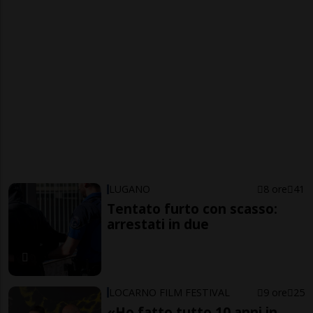
LUGANO
8 ore
41
Tentato furto con scasso:
arrestati in due
LOCARNO FILM FESTIVAL
9 ore
25
«Ho fatto tutto 10 anni in