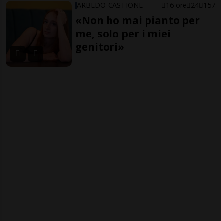
ARBEDO-CASTIONE
16 ore
24
157
«Non ho mai pianto per
me, solo per i miei
genitori»