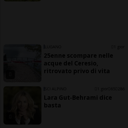
LUGANO
1 gior
25enne scompare nelle
acque del Ceresio,
ritrovato privo di vita
SCI ALPINO
1 gior
65
286
Lara Gut-Behrami dice
basta