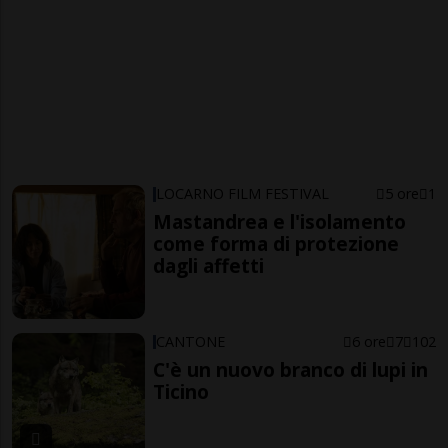
LOCARNO FILM FESTIVAL
5 ore
1
Mastandrea e l'isolamento
come forma di protezione
dagli affetti
CANTONE
6 ore
7
102
C'è un nuovo branco di lupi in
Ticino