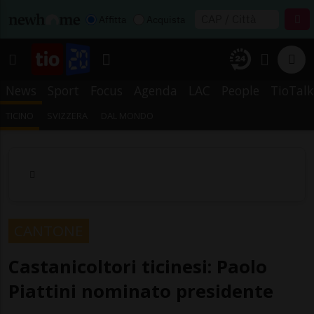
Affitta
Acquista
News
Sport
Focus
Agenda
LAC
People
TioTalk
TICINO
SVIZZERA
DAL MONDO
CANTONE
Castanicoltori ticinesi: Paolo
Piattini nominato presidente