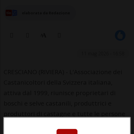
elaborata da Redazione
11 mag 2026 - 16:58
CRESCIANO (RIVIERA) - L’Associazione dei
Castanicoltori della Svizzera italiana,
attiva dal 1999, riunisce proprietari di
boschi e selve castanili, produttrici e
produttori di castagne e tutte le persone
interessate alla tutela e valorizzazione