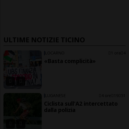
ULTIME NOTIZIE TICINO
LOCARNO
1 ora
4
«Basta complicità»
LUGANESE
4 ore
19
51
Ciclista sull'A2 intercettato
dalla polizia