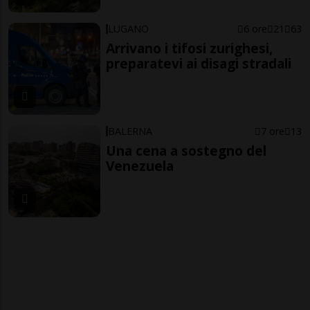
LUGANO
6 ore
21
63
Arrivano i tifosi zurighesi,
preparatevi ai disagi stradali
BALERNA
7 ore
13
Una cena a sostegno del
Venezuela