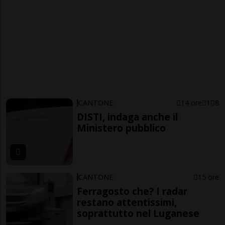
CANTONE
14 ore
1
8
DISTI, indaga anche il
Ministero pubblico
CANTONE
15 ore
Ferragosto che? I radar
restano attentissimi,
soprattutto nel Luganese