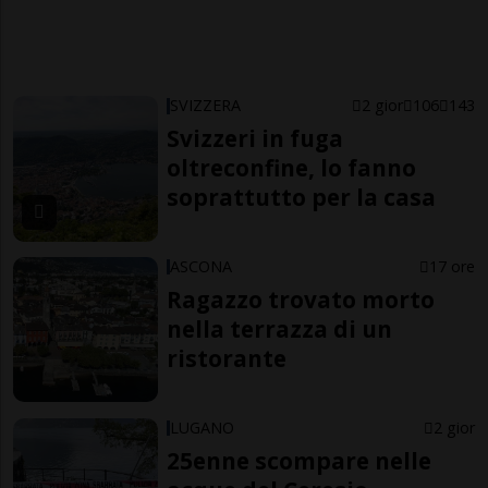
SVIZZERA
2 gior
106
143
Svizzeri in fuga
oltreconfine, lo fanno
soprattutto per la casa
ASCONA
17 ore
Ragazzo trovato morto
nella terrazza di un
ristorante
LUGANO
2 gior
25enne scompare nelle