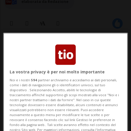
elaborata da Redazione
01 gen 2026 - 08:26
La vostra privacy è per noi molto importante
Noi e i nostri
594
partner archiviamo e accediamo ai dati personali,
come i dati di navigazione gli o identificatori univoci, sul tuo
dispositivo . Selezionando Accetto, abiliti le tecnologie di
tracciamento affinché supportino gli scopi mostrati alla voce "Noi e i
PURA - Una donna è rimasta ferita in un
nostri partner trattiamo i dati da fornire". Nel caso in cui queste
tecnologie dovessero essere disabilitate, alcuni contenuti e annunci
incidente stradale questa mattina, giovedì
visualizzati potrebbero non essere rilevanti. Puoi accedere
nuovamente a questo menu per modificare le tue scelte o per
primo gennaio, verso le 7, sulla strada
revocare il consenso facendo clic sul link Gestisci le preferenze in
fondo alla pagina web.. Tali scelte avranno effetto nel contesto del
cantonale a Pura.Stando alle prime
nostro Sito web. Per maggiori informazioni, consulta l'Informativa