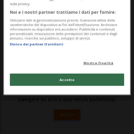
sulla privacy.
informazioni raccolte da RescueMedia la
Noi e i nostri partner trattiamo i dati per fornire:
donna circolava in direzione di Caslano a
Utilizzare dati di geolocalizzazione precisi. Scansione attiva delle
caratteristiche del dispositivo ai fini dell’identificazione. Archiviare
bordo di...
informazioni su dispositivo e/o accedervi. Pubblicità e contenuti
personalizzati, misurazione delle prestazioni dei contenuti e degli
annunci, ricerche sul pubblico, sviluppo di servizi.
Elenco dei partner (fornitori)
🔐 Sblocca il nostro archivio
esclusivo!
Mostra finalità
Sottoscrivi un abbonamento
Archivio
per
Accetto
leggere questo articolo, oppure scegli
MyTioAbo
per accedere all'archivio e
navigare su sito e app senza pubblicità.
ACCEDI