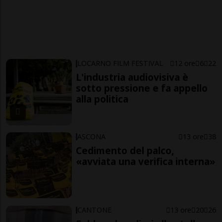
LOCARNO FILM FESTIVAL
12 ore
6
22
L'industria audiovisiva è
sotto pressione e fa appello
alla politica
ASCONA
13 ore
38
Cedimento del palco,
«avviata una verifica interna»
CANTONE
13 ore
20
26