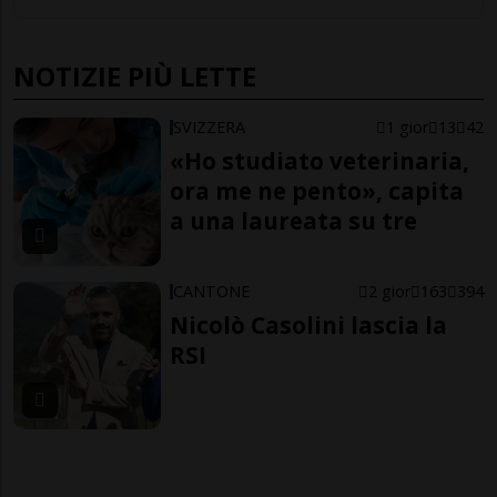
NOTIZIE PIÙ LETTE
SVIZZERA
1 gior
13
42
«Ho studiato veterinaria,
ora me ne pento», capita
a una laureata su tre
CANTONE
2 gior
163
394
Nicolò Casolini lascia la
RSI