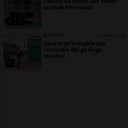
Febbre da eclissi alle stelle:
occhiali introvabili
CANTONE
14 ore
2
18
Aperta un'indagine per
l'omicidio del geologo
ticinese