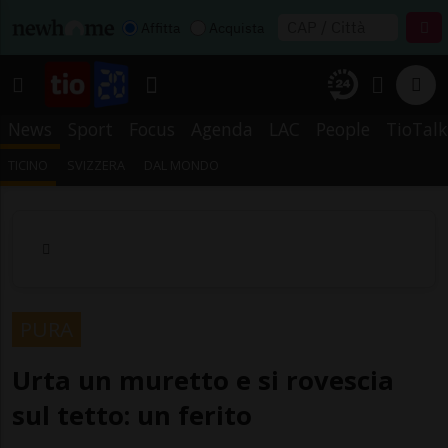
Affitta
Acquista
News
Sport
Focus
Agenda
LAC
People
TioTalk
TICINO
SVIZZERA
DAL MONDO
PURA
Urta un muretto e si rovescia
sul tetto: un ferito