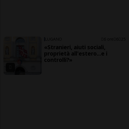
LUGANO
6 ore
6
25
«Stranieri, aiuti sociali,
proprietà all'estero...e i
controlli?»