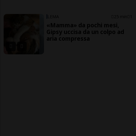
LEMA
25 min
1
«Mamma» da pochi mesi,
Gipsy uccisa da un colpo ad
aria compressa