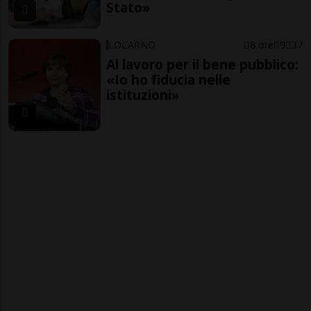
Stato»
LOCARNO
8 ore
9
37
Al lavoro per il bene pubblico:
«Io ho fiducia nelle
istituzioni»