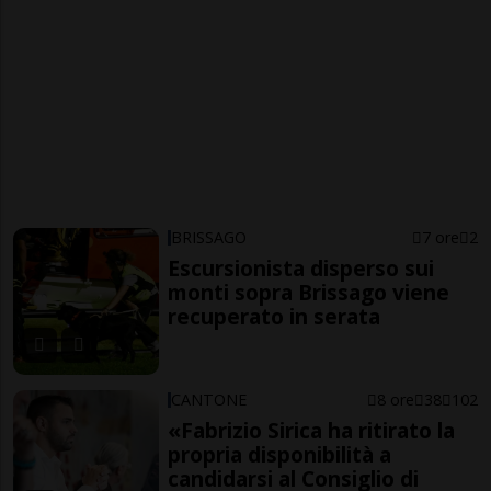
BRISSAGO
7 ore
2
Escursionista disperso sui
monti sopra Brissago viene
recuperato in serata
CANTONE
8 ore
38
102
«Fabrizio Sirica ha ritirato la
propria disponibilità a
candidarsi al Consiglio di