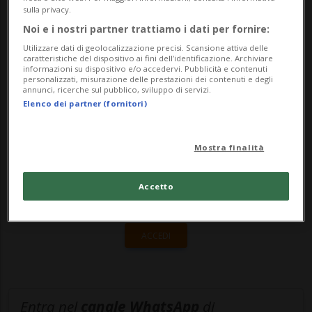
sulla privacy.
notato delle fiamme sprigionarsi dal vano
Noi e i nostri partner trattiamo i dati per fornire:
motore e s...
Utilizzare dati di geolocalizzazione precisi. Scansione attiva delle
caratteristiche del dispositivo ai fini dell’identificazione. Archiviare
informazioni su dispositivo e/o accedervi. Pubblicità e contenuti
personalizzati, misurazione delle prestazioni dei contenuti e degli
🔐 Sblocca il nostro archivio
annunci, ricerche sul pubblico, sviluppo di servizi.
Elenco dei partner (fornitori)
esclusivo!
Sottoscrivi un abbonamento
Archivio
per
Mostra finalità
leggere questo articolo, oppure scegli
MyTioAbo
per accedere all'archivio e
Accetto
navigare su sito e app senza pubblicità.
ACCEDI
Entra nel
canale WhatsApp
di