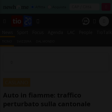
Affitta
Acquista
News
Sport
Focus
Agenda
LAC
People
TioTalk
TICINO
SVIZZERA
DAL MONDO
CASLANO
Auto in fiamme: traffico
perturbato sulla cantonale