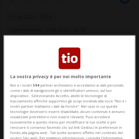
11 ott 2025 - 18:18
Aggiornamento 12 ott 2025 - 00:38
La vostra privacy è per noi molto importante
Noi e i nostri
594
partner archiviamo e accediamo ai dati personali,
CASLANO - Un'auto ha preso fuoco sulla
come i dati di navigazione gli o identificatori univoci, sul tuo
dispositivo . Selezionando Accetto, abiliti le tecnologie di
strada cantonale all'altezza della
tracciamento affinché supportino gli scopi mostrati alla voce "Noi e i
nostri partner trattiamo i dati da fornire". Nel caso in cui queste
Magliasina. Secondo quanto riportato da
tecnologie dovessero essere disabilitate, alcuni contenuti e annunci
visualizzati potrebbero non essere rilevanti. Puoi accedere
Rescue Media, si tratta di una Alfa Romeo
nuovamente a questo menu per modificare le tue scelte o per
revocare il consenso facendo clic sul link Gestisci le preferenze in
fondo alla pagina web.. Tali scelte avranno effetto nel contesto del
immatricolata in Ticino. Il conducente ha
nostro Sito web. Per maggiori informazioni, consulta l'Informativa