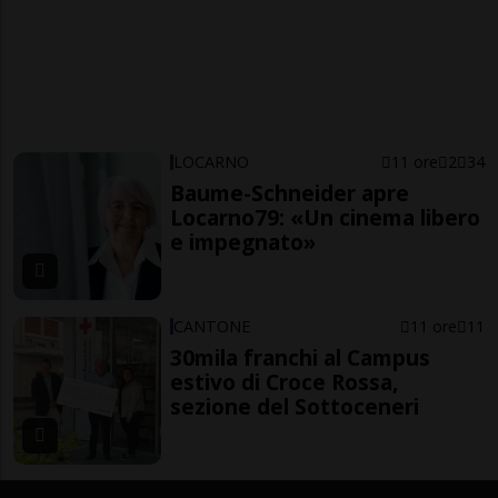
LOCARNO
11 ore
2
34
Baume-Schneider apre
Locarno79: «Un cinema libero
e impegnato»
CANTONE
11 ore
11
30mila franchi al Campus
estivo di Croce Rossa,
sezione del Sottoceneri