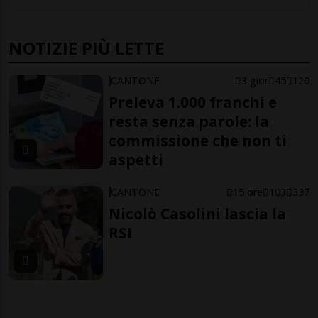
NOTIZIE PIÙ LETTE
CANTONE
3 gior
45
120
Preleva 1.000 franchi e
resta senza parole: la
commissione che non ti
aspetti
CANTONE
15 ore
103
337
Nicolò Casolini lascia la
RSI