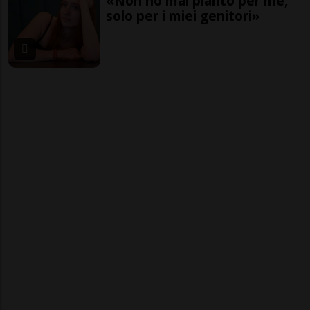
«Non ho mai pianto per me,
solo per i miei genitori»