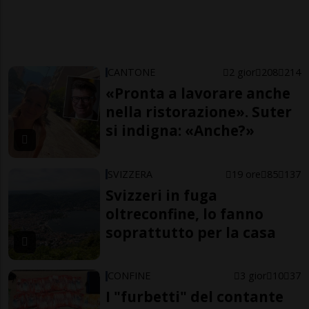
CANTONE
2 gior
208
214
«Pronta a lavorare anche
nella ristorazione». Suter
si indigna: «Anche?»
SVIZZERA
19 ore
85
137
Svizzeri in fuga
oltreconfine, lo fanno
soprattutto per la casa
CONFINE
3 gior
10
37
I "furbetti" del contante