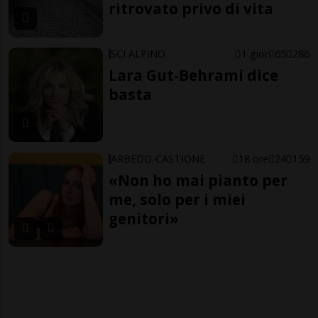
ritrovato privo di vita
SCI ALPINO
1 gior
65
286
Lara Gut-Behrami dice
basta
ARBEDO-CASTIONE
18 ore
24
159
«Non ho mai pianto per
me, solo per i miei
genitori»