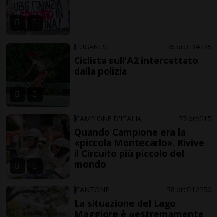
LUGANESE
6 ore
34
75
Ciclista sull'A2 intercettato
dalla polizia
CAMPIONE D'ITALIA
7 ore
15
Quando Campione era la
«piccola Montecarlo». Rivive
il Circuito più piccolo del
mondo
CANTONE
8 ore
12
50
La situazione del Lago
Maggiore è «estremamente