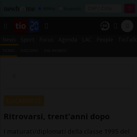
Affitta
Acquista
News
Sport
Focus
Agenda
LAC
People
TioTalk
TICINO
SVIZZERA
DAL MONDO
LOCARNESE
Ritrovarsi, trent'anni dopo
I maturati/diplomati della classe 1995 del