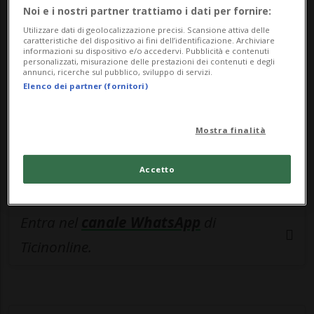
Noi e i nostri partner trattiamo i dati per fornire:
esclusivo!
Utilizzare dati di geolocalizzazione precisi. Scansione attiva delle
caratteristiche del dispositivo ai fini dell’identificazione. Archiviare
Sottoscrivi un abbonamento
Archivio
per
informazioni su dispositivo e/o accedervi. Pubblicità e contenuti
personalizzati, misurazione delle prestazioni dei contenuti e degli
leggere questo articolo, oppure scegli
annunci, ricerche sul pubblico, sviluppo di servizi.
Elenco dei partner (fornitori)
MyTioAbo
per accedere all'archivio e
navigare su sito e app senza pubblicità.
Mostra finalità
ACCEDI
Accetto
Entra nel
canale WhatsApp
di
Ticinonline.