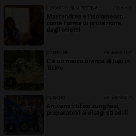
LOCARNO FILM FESTIVAL
8 ore
3
Mastandrea e l'isolamento
come forma di protezione
dagli affetti
CANTONE
8 ore
8
122
C'è un nuovo branco di lupi in
Ticino
LUGANO
9 ore
26
71
Arrivano i tifosi zurighesi,
preparatevi ai disagi stradali