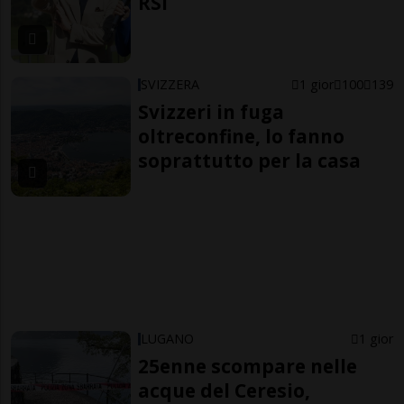
RSI
SVIZZERA
1 gior
100
139
Svizzeri in fuga
oltreconfine, lo fanno
soprattutto per la casa
LUGANO
1 gior
25enne scompare nelle
acque del Ceresio,