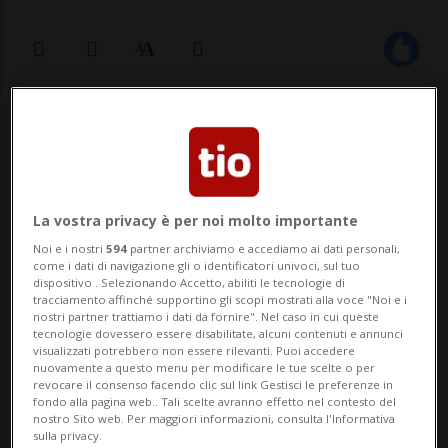
09 set 2025 - 00:05
Aggiornamento 00:34
MINUSIO - Si dice spesso, con nostalgia,
che erano i migliori anni della nostra vita.
La vostra privacy è per noi molto importante
Il liceo è un periodo dolce amaro, che
Noi e i nostri
594
partner archiviamo e accediamo ai dati personali,
come i dati di navigazione gli o identificatori univoci, sul tuo
porta con sé ricordi, persone, momenti. A
dispositivo . Selezionando Accetto, abiliti le tecnologie di
tracciamento affinché supportino gli scopi mostrati alla voce "Noi e i
trent'anni di distanza, i
nostri partner trattiamo i dati da fornire". Nel caso in cui queste
tecnologie dovessero essere disabilitate, alcuni contenuti e annunci
maturati/diplomati del Liceo di Locarno
visualizzati potrebbero non essere rilevanti. Puoi accedere
nuovamente a questo menu per modificare le tue scelte o per
del 1995 hanno ...
revocare il consenso facendo clic sul link Gestisci le preferenze in
fondo alla pagina web.. Tali scelte avranno effetto nel contesto del
nostro Sito web. Per maggiori informazioni, consulta l'Informativa
sulla privacy.
🔐 Sblocca il nostro archivio