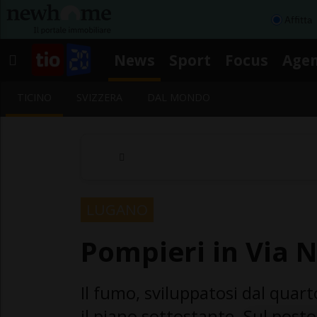
Affitta
News
Sport
Focus
Age
TICINO
SVIZZERA
DAL MONDO
LUGANO
Pompieri in Via 
Il fumo, sviluppatosi dal quarto
il piano sottostante. Sul posto 