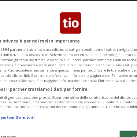
a privacy è per noi molto importante
ri
594
partner archiviamo e accediamo ai dati personali, come i dati di navigazione 
ri univoci, sul tuo dispositivo . Selezionando Accetto, abiliti le tecnologie di tracc
portino gli scopi mostrati alla voce "Noi e i nostri partner trattiamo i dati da fornir
tecnologie dovessero essere disabilitate, alcuni contenuti e annunci visualizzati 
vanti. Puoi accedere nuovamente a questo menu per modificare le tue scelte o per
endo clic sul link Gestisci le preferenze in fondo alla pagina web.. Tali scelte avr
o del nostro Sito web. Per maggiori informazioni, consulta l'Informativa sulla priva
ostri partner trattiamo i dati per fornire:
ati di geolocalizzazione precisi. Scansione attiva delle caratteristiche del dispositivo 
icazione. Archiviare informazioni su dispositivo e/o accedervi. Pubblicità e contenu
ati, misurazione delle prestazioni dei contenuti e degli annunci, ricerche sul pubbl
 partner (fornitori)
 finalità
Ac