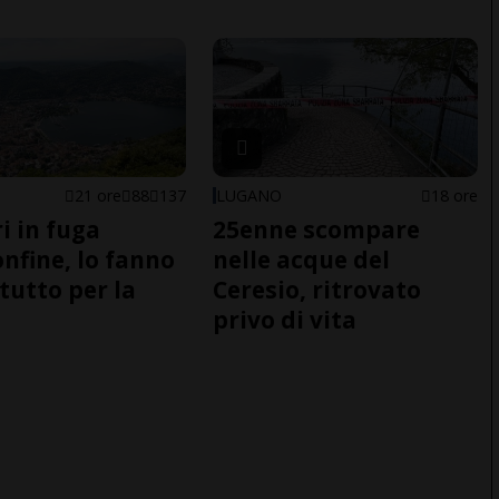
21 ore
88
137
LUGANO
18 ore
i in fuga
25enne scompare
onfine, lo fanno
nelle acque del
tutto per la
Ceresio, ritrovato
privo di vita