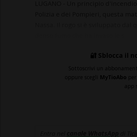
LUGANO - Un principio d'incendio 
Polizia e dei Pompieri, questa mat
Nassa. Il rogo si è sviluppato dal
denso fumo che ha invaso le s...
🔐 Sblocca il n
Sottoscrivi un abbonamen
oppure scegli
MyTioAbo
per 
app 
Entra nel
canale WhatsApp
di Tic