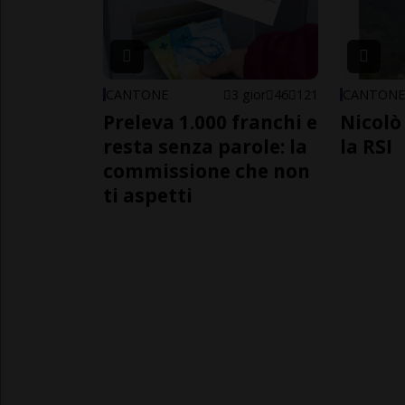
CANTONE
3 gior
46
121
CANTON
Preleva 1.000 franchi e
Nicolò 
resta senza parole: la
la RSI
commissione che non
ti aspetti