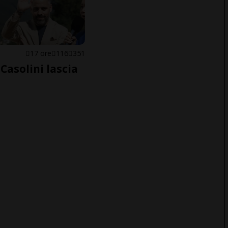
E
17 ore
116
351
Casolini lascia