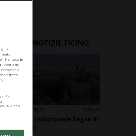
ULTIME NOTIZIE TICINO
gli o
iamento
e". Nel caso in
potrebbero non
 revocare il
anno effetto
cy.
ai fini
ti
ico, sviluppo
MORBIO INFERIORE
31 min
Torna la tradizionale Sagra di
San Rocco
cetto