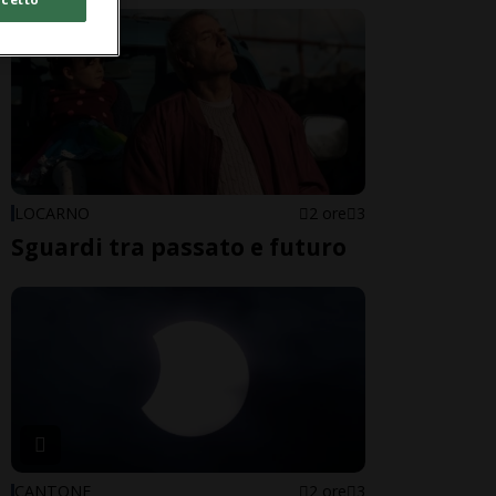
LOCARNO
2 ore
3
Sguardi tra passato e futuro
CANTONE
2 ore
3