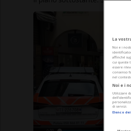
La vostr
Noi e i nost
identificato
affinché sup
cui queste 
essere rile
consenso fac
nel contest
Noi e i n
Utilizzare d
dell’identif
personalizz
di servizi.
Elenco dei
Mostra