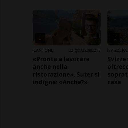
CANTONE
2 gior
208
213
SVIZZERA
«Pronta a lavorare
Svizzer
anche nella
oltrec
ristorazione». Suter si
soprat
indigna: «Anche?»
casa