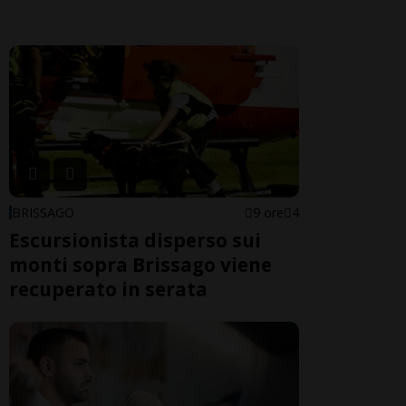
BRISSAGO
9 ore
4
Escursionista disperso sui
monti sopra Brissago viene
recuperato in serata