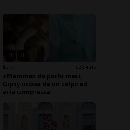
LEMA
2 ore
15
«Mamma» da pochi mesi,
Gipsy uccisa da un colpo ad
aria compressa