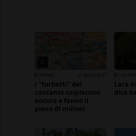
CONFINE
3 gior
10
37
SCI ALPI
I "furbetti" del
Lara G
contante colpiscono
dice b
ancora e fanno il
pieno di milioni