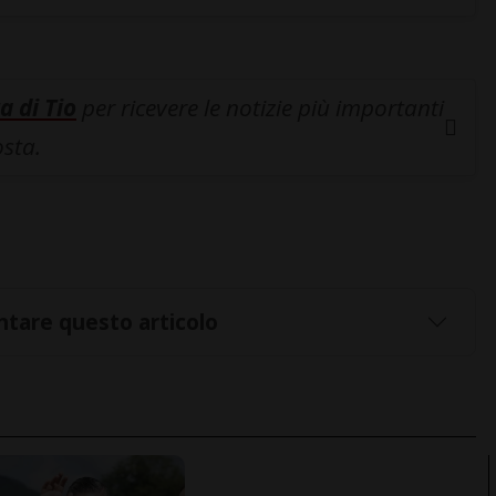
a di Tio
per ricevere le notizie più importanti
osta.
tare questo articolo