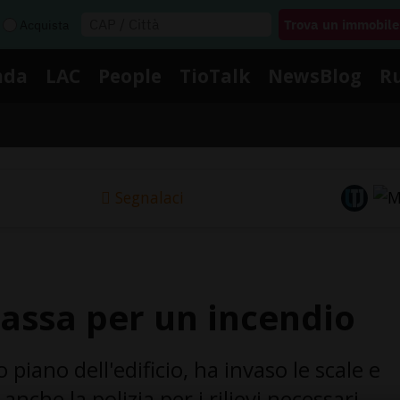
Acquista
nda
LAC
People
TioTalk
NewsBlog
R
Segnalaci
Nassa per un incendio
 piano dell'edificio, ha invaso le scale e
anche la polizia per i rilievi necessari