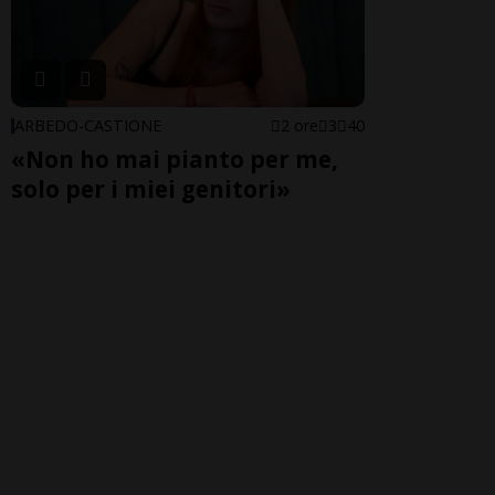
ARBEDO-CASTIONE
2 ore
3
40
«Non ho mai pianto per me,
solo per i miei genitori»