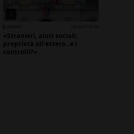
LUGANO
8 ore
13
52
«Stranieri, aiuti sociali,
proprietà all'estero...e i
controlli?»