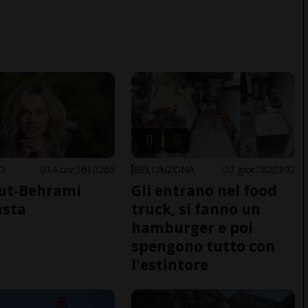
NO
14 ore
61
265
BELLINZONA
2 gior
82
192
ut-Behrami
Gli entrano nel food
asta
truck, si fanno un
hamburger e poi
spengono tutto con
l'estintore