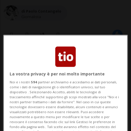
di Paolo Contangelo
Giornalista
02 set 2024 - 06:30
Aggiornamento 11:05
La vostra privacy è per noi molto importante
Noi e i nostri
594
partner archiviamo e accediamo ai dati personali,
come i dati di navigazione gli o identificatori univoci, sul tuo
dispositivo . Selezionando Accetto, abiliti le tecnologie di
tracciamento affinché supportino gli scopi mostrati alla voce "Noi e i
nostri partner trattiamo i dati da fornire". Nel caso in cui queste
tecnologie dovessero essere disabilitate, alcuni contenuti e annunci
LUGANO - Giuseppe* (72anni) vive in una
visualizzati potrebbero non essere rilevanti. Puoi accedere
nuovamente a questo menu per modificare le tue scelte o per
casa anziani privata e ha un disagio
revocare il consenso facendo clic sul link Gestisci le preferenze in
fondo alla pagina web.. Tali scelte avranno effetto nel contesto del