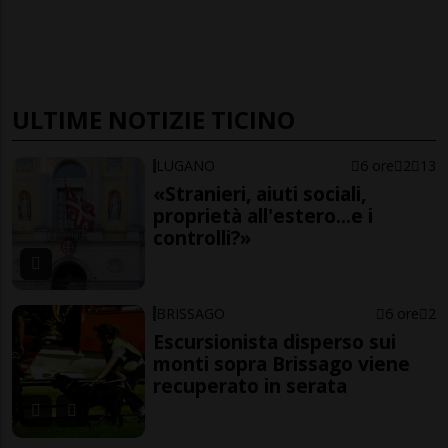
ULTIME NOTIZIE TICINO
LUGANO
6 ore
2
13
«Stranieri, aiuti sociali,
proprietà all'estero...e i
controlli?»
BRISSAGO
6 ore
2
Escursionista disperso sui
monti sopra Brissago viene
recuperato in serata