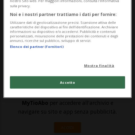
psichiatrico. Ha entrate annue (54mila
nostro Sito web. Per maggiori informazioni, consulta l'Informativa
sulla privacy.
franchi) inferiori alle uscite (96mila) a
Noi e i nostri partner trattiamo i dati per fornire:
fronte di un patrimonio di circa 670 mila
Utilizzare dati di geolocalizzazione precisi. Scansione attiva delle
caratteristiche del dispositivo ai fini dell’identificazione. Archiviare
CHF. Sotto curatela dal 2021, vede gestire i
informazioni su dispositivo e/o accedervi. Pubblicità e contenuti
personalizzati, misurazione delle prestazioni dei contenuti e degli
annunci, ricerche sul pubblico, sviluppo di servizi.
propr...
Elenco dei partner (fornitori)
🔐 Sblocca il nostro archivio
Mostra finalità
esclusivo!
Accetto
Sottoscrivi un abbonamento
Archivio
per
leggere questo articolo, oppure scegli
MyTioAbo
per accedere all'archivio e
navigare su sito e app senza pubblicità.
ACCEDI