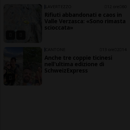
LAVERTEZZO
12 ore
60
Rifiuti abbandonati e caos in
Valle Verzasca: «Sono rimasta
scioccata»
CANTONE
13 ore
2
14
Anche tre coppie ticinesi
nell'ultima edizione di
SchweizExpress