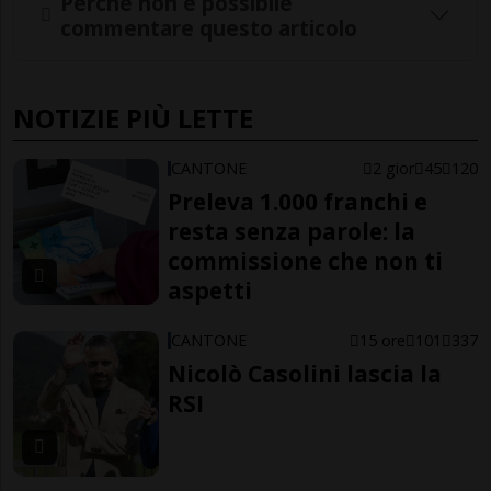
Perché non è possibile
commentare questo articolo
NOTIZIE PIÙ LETTE
CANTONE
2 gior
45
120
Preleva 1.000 franchi e
resta senza parole: la
commissione che non ti
aspetti
CANTONE
15 ore
101
337
Nicolò Casolini lascia la
RSI