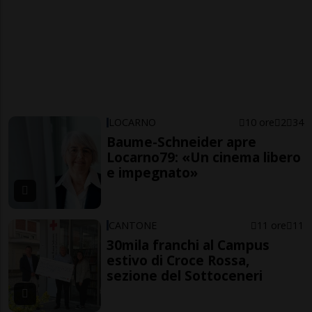
LOCARNO
10 ore
2
34
Baume-Schneider apre
Locarno79: «Un cinema libero
e impegnato»
CANTONE
11 ore
11
30mila franchi al Campus
estivo di Croce Rossa,
sezione del Sottoceneri