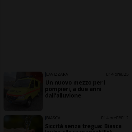
LAVIZZARA
14 ore
25
Un nuovo mezzo per i
pompieri, a due anni
dall'alluvione
BIASCA
14 ore
8
12
Siccità senza tregua: Biasca