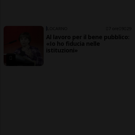
LOCARNO
7 ore
9
29
Al lavoro per il bene pubblico:
«Io ho fiducia nelle
istituzioni»