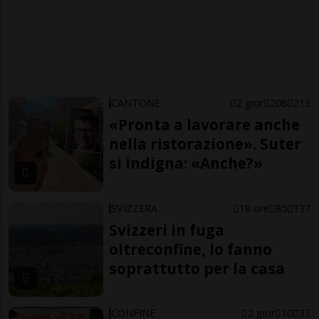
CANTONE
2 gior
208
213
«Pronta a lavorare anche
nella ristorazione». Suter
si indigna: «Anche?»
SVIZZERA
18 ore
85
137
Svizzeri in fuga
oltreconfine, lo fanno
soprattutto per la casa
CONFINE
2 gior
10
37