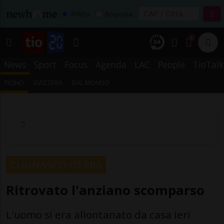
Affitta
Acquista
1
News
Sport
Focus
Agenda
LAC
People
TioTalk
TICINO
SVIZZERA
DAL MONDO
CUGNASCO-GERRA
Ritrovato l'anziano scomparso
L'uomo si era allontanato da casa ieri