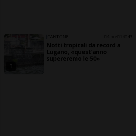
CANTONE
4 ore
14
43
Notti tropicali da record a
Lugano, «quest'anno
supereremo le 50»