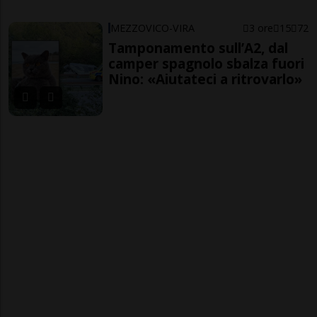
MEZZOVICO-VIRA
3 ore
15
72
Tamponamento sull’A2, dal
camper spagnolo sbalza fuori
Nino: «Aiutateci a ritrovarlo»