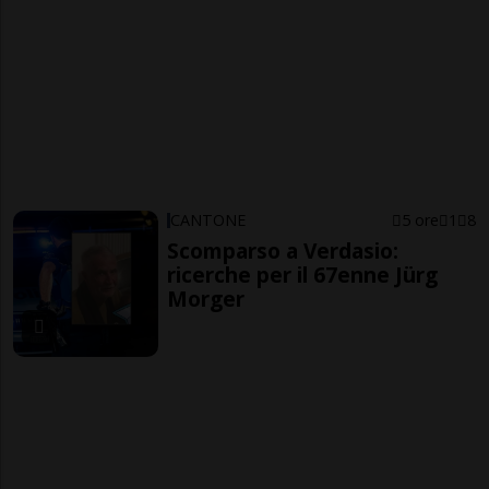
CANTONE
5 ore
1
8
Scomparso a Verdasio:
ricerche per il 67enne Jürg
Morger