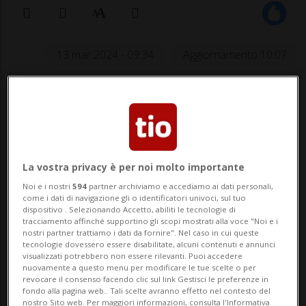
13 mar 2024 - 09:34
Aggiornamento 10:07
La vostra privacy è per noi molto importante
Noi e i nostri
594
partner archiviamo e accediamo ai dati personali,
CUGNASCO-GERRA - Sono state ore di
come i dati di navigazione gli o identificatori univoci, sul tuo
dispositivo . Selezionando Accetto, abiliti le tecnologie di
grande apprensione sulle colline di
tracciamento affinché supportino gli scopi mostrati alla voce "Noi e i
nostri partner trattiamo i dati da fornire". Nel caso in cui queste
Cugnasco-Gerra. Nel tardo pomeriggio di
tecnologie dovessero essere disabilitate, alcuni contenuti e annunci
visualizzati potrebbero non essere rilevanti. Puoi accedere
ieri, martedì, un anziano di 98 anni aveva
nuovamente a questo menu per modificare le tue scelte o per
revocare il consenso facendo clic sul link Gestisci le preferenze in
fatto perdere le sue tracce dopo aver
fondo alla pagina web.. Tali scelte avranno effetto nel contesto del
nostro Sito web. Per maggiori informazioni, consulta l'Informativa