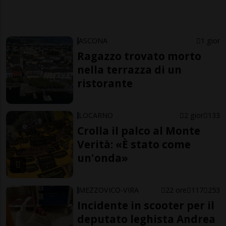
ASCONA
1 gior
Ragazzo trovato morto
nella terrazza di un
ristorante
LOCARNO
2 gior
133
Crolla il palco al Monte
Verità: «È stato come
un'onda»
MEZZOVICO-VIRA
22 ore
117
253
Incidente in scooter per il
deputato leghista Andrea