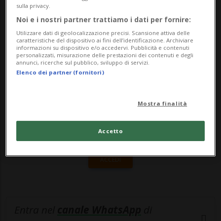
abbandonato la sua casa. L'uomo, che
sulla privacy.
soffrirebbe ogni tan...
Noi e i nostri partner trattiamo i dati per fornire:
Utilizzare dati di geolocalizzazione precisi. Scansione attiva delle
caratteristiche del dispositivo ai fini dell’identificazione. Archiviare
informazioni su dispositivo e/o accedervi. Pubblicità e contenuti
🔐 Sblocca il nostro archivio
personalizzati, misurazione delle prestazioni dei contenuti e degli
annunci, ricerche sul pubblico, sviluppo di servizi.
esclusivo!
Elenco dei partner (fornitori)
Sottoscrivi un abbonamento
Archivio
per
leggere questo articolo, oppure scegli
Mostra finalità
MyTioAbo
per accedere all'archivio e
Accetto
navigare su sito e app senza pubblicità.
ACCEDI
Entra nel
canale WhatsApp
di