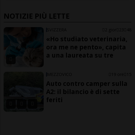
NOTIZIE PIÙ LETTE
SVIZZERA
2 gior
23
48
«Ho studiato veterinaria,
ora me ne pento», capita
a una laureata su tre
MEZZOVICO
19 ore
15
Auto contro camper sulla
A2: il bilancio è di sette
feriti