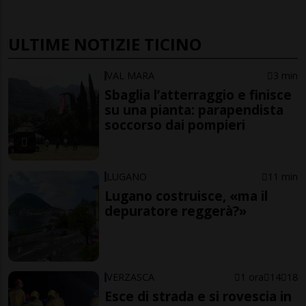
ULTIME NOTIZIE TICINO
VAL MARA
3 min
Sbaglia l’atterraggio e finisce
su una pianta: parapendista
soccorso dai pompieri
LUGANO
11 min
Lugano costruisce, «ma il
depuratore reggerà?»
VERZASCA
1 ora
14
18
Esce di strada e si rovescia in