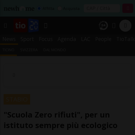
Affitta
Acquista
News
Sport
Focus
Agenda
LAC
People
TioTalk
TICINO
SVIZZERA
DAL MONDO
STABIO
"Scuola Zero rifiuti", per un
istituto sempre più ecologico