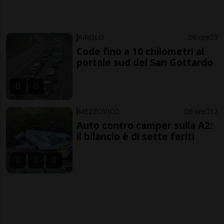
AIROLO
6 ore
3
Code fino a 10 chilometri al
portale sud del San Gottardo
MEZZOVICO
6 ore
12
Auto contro camper sulla A2:
il bilancio è di sette feriti