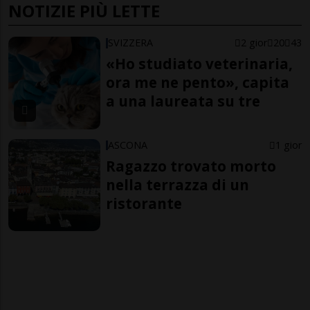
NOTIZIE PIÙ LETTE
SVIZZERA
2 gior
20
43
«Ho studiato veterinaria,
ora me ne pento», capita
a una laureata su tre
ASCONA
1 gior
Ragazzo trovato morto
nella terrazza di un
ristorante