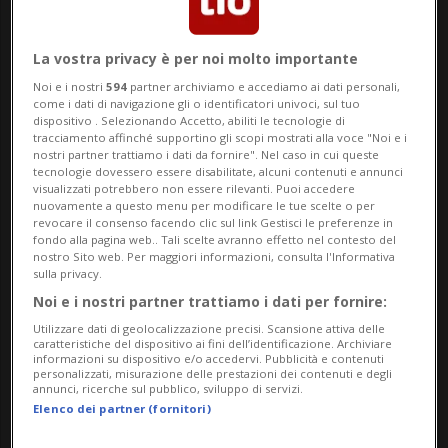
“Scuola Zero Rifiuti”, proseguendo un
La vostra privacy è per noi molto importante
percorso già riconosciuto nel 2025 con la
Noi e i nostri
594
partner archiviamo e accediamo ai dati personali,
distinzione di “Scuola dell’energia”, primo
come i dati di navigazione gli o identificatori univoci, sul tuo
dispositivo . Selezionando Accetto, abiliti le tecnologie di
istituto della Svizzera italiana a ottenere
tracciamento affinché supportino gli scopi mostrati alla voce "Noi e i
nostri partner trattiamo i dati da fornire". Nel caso in cui queste
questo riconoscimento.
tecnologie dovessero essere disabilitate, alcuni contenuti e annunci
visualizzati potrebbero non essere rilevanti. Puoi accedere
nuovamente a questo menu per modificare le tue scelte o per
Il premio valorizza le scuole che adottano
revocare il consenso facendo clic sul link Gestisci le preferenze in
fondo alla pagina web.. Tali scelte avranno effetto nel contesto del
un approccio sistematico e documentato
nostro Sito web. Per maggiori informazioni, consulta l'Informativa
sulla privacy.
ai temi dell’energia, del clima e della
Noi e i nostri partner trattiamo i dati per fornire:
sostenibilità. Un impegno che, nel corso
Utilizzare dati di geolocalizzazione precisi. Scansione attiva delle
caratteristiche del dispositivo ai fini dell’identificazione. Archiviare
dell’anno scolastico in conclusione, è stato
informazioni su dispositivo e/o accedervi. Pubblicità e contenuti
personalizzati, misurazione delle prestazioni dei contenuti e degli
annunci, ricerche sul pubblico, sviluppo di servizi.
ulteriormente consolidato attraverso
Elenco dei partner (fornitori)
iniziative concrete che hanno coinvolto