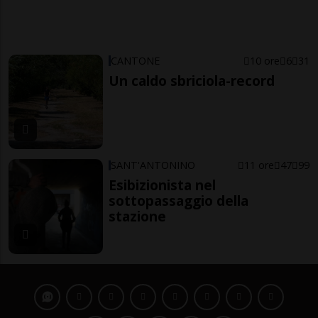
CANTONE
10 ore
6
31
Un caldo sbriciola-record
SANT'ANTONINO
11 ore
47
99
Esibizionista nel
sottopassaggio della
stazione