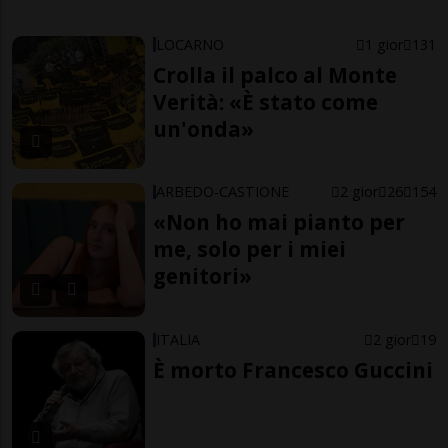
LOCARNO
1 gior
131
Crolla il palco al Monte
Verità: «È stato come
un'onda»
ARBEDO-CASTIONE
2 gior
26
154
«Non ho mai pianto per
me, solo per i miei
genitori»
ITALIA
2 gior
19
È morto Francesco Guccini