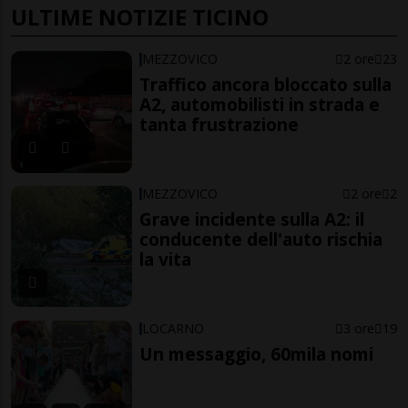
ULTIME NOTIZIE TICINO
MEZZOVICO
2 ore
23
Traffico ancora bloccato sulla
A2, automobilisti in strada e
tanta frustrazione
MEZZOVICO
2 ore
2
Grave incidente sulla A2: il
conducente dell'auto rischia
la vita
LOCARNO
3 ore
19
Un messaggio, 60mila nomi