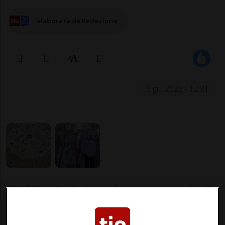
elaborata da Redazione
16 giu 2026 - 12:31
STABIO - L’Istituto scolastico comunale di
Stabio rafforza il proprio impegno sul
fronte della sostenibilità con il progetto