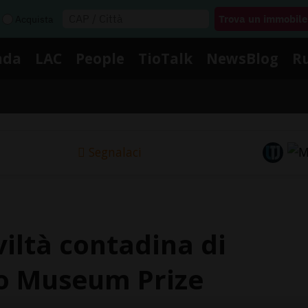
Acquista
nda
LAC
People
TioTalk
NewsBlog
R
Segnalaci
viltà contadina di
ão Museum Prize