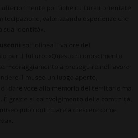
ulteriormente politiche culturali orientate
 partecipazione, valorizzando esperienze che
a sua identità».
usconi
sottolinea il valore del
o per il futuro: «Questo riconoscimento
e incoraggiamento a proseguire nel lavoro
rendere il museo un luogo aperto,
 di dare voce alla memoria del territorio ma
. È grazie al coinvolgimento della comunità,
il museo può continuare a crescere come
nza».