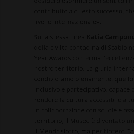
desidero esprimere un sentito ri
contribuito a questo successo, che
livello internazionale».
Sulla stessa linea
Katia Campon
della civiltà contadina di Stabio
Year Awards conferma l’eccellenza 
nostro territorio. La giuria inter
condividiamo pienamente: quello 
inclusivo e partecipativo, capace 
rendere la cultura accessibile a tu
in collaborazione con scuole e ass
territorio, il Museo è diventato u
il Mendrisiotto, ma per l’intero C