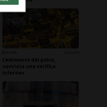
ASCONA
2 ore
9
Cedimento del palco,
«avviata una verifica
interna»