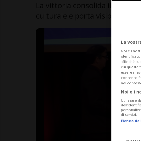
La vittoria consolida il ruolo
culturale e porta visibilità in
La vostr
Noi e i nost
identificato
affinché sup
cui queste 
essere rile
consenso fac
nel contest
Noi e i n
Utilizzare d
dell’identif
personalizz
di servizi.
Elenco dei
Mostra