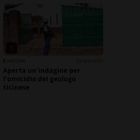
CANTONE
3 ore
2
11
Aperta un'indagine per
l'omicidio del geologo
ticinese