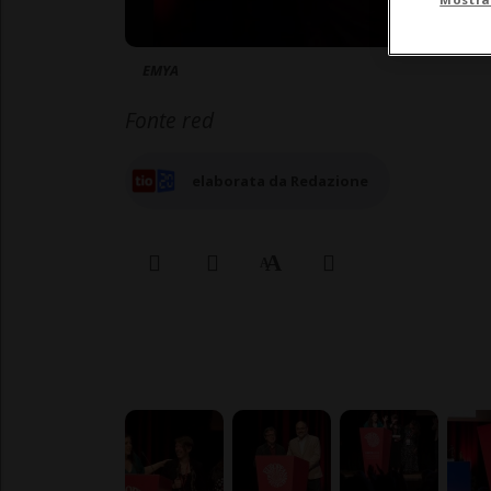
EMYA
Fonte red
elaborata da Redazione