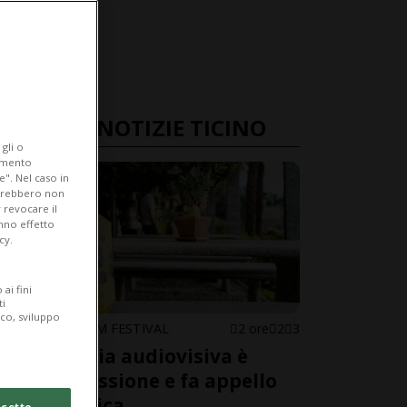
ULTIME NOTIZIE TICINO
gli o
iamento
e". Nel caso in
potrebbero non
 revocare il
anno effetto
cy.
ai fini
ti
ico, sviluppo
LOCARNO FILM FESTIVAL
2 ore
2
3
L'industria audiovisiva è
sotto pressione e fa appello
alla politica
cetto