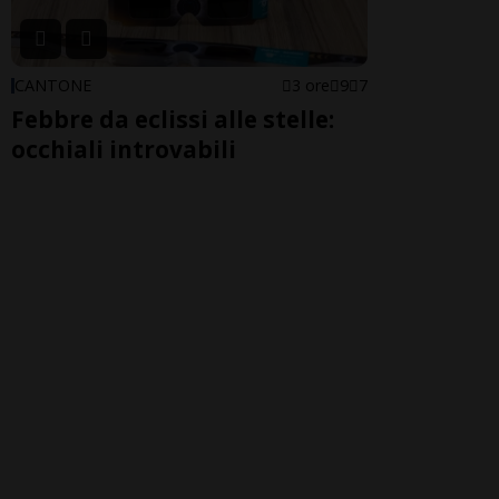
CANTONE
3 ore
9
7
Febbre da eclissi alle stelle:
occhiali introvabili