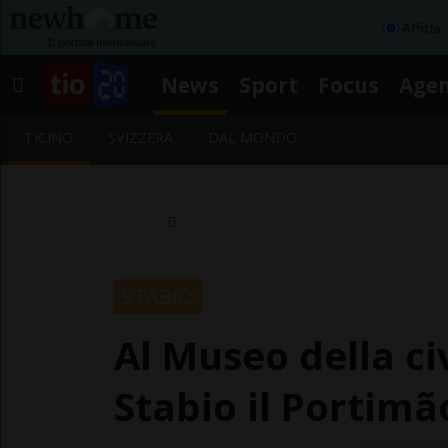
Affitta
News
Sport
Focus
Age
TICINO
SVIZZERA
DAL MONDO
STABIO
Al Museo della ci
Stabio il Portim