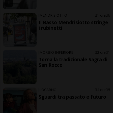
MENDRISIOTTO
1 ora
6
Il Basso Mendrisiotto stringe
i rubinetti
MORBIO INFERIORE
2 ore
1
Torna la tradizionale Sagra di
San Rocco
LOCARNO
4 ore
5
Sguardi tra passato e futuro