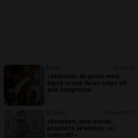
LEMA
4 ore
33
«Mamma» da pochi mesi,
Gipsy uccisa da un colpo ad
aria compressa
LUGANO
10 ore
23
71
«Stranieri, aiuti sociali,
proprietà all'estero...e i
controlli?»