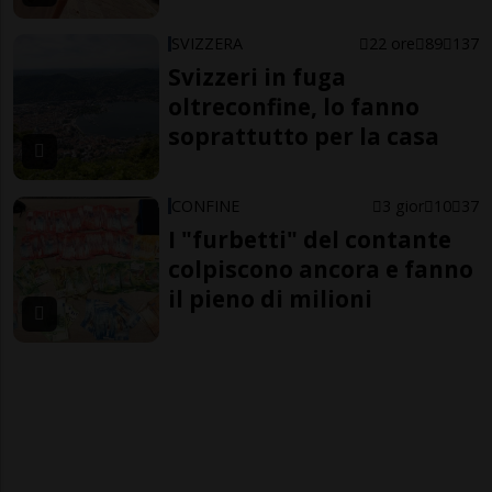
SVIZZERA
22 ore
89
137
Svizzeri in fuga
oltreconfine, lo fanno
soprattutto per la casa
CONFINE
3 gior
10
37
I "furbetti" del contante
colpiscono ancora e fanno
il pieno di milioni