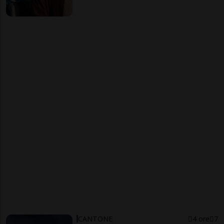
CANTONE
4 ore
7