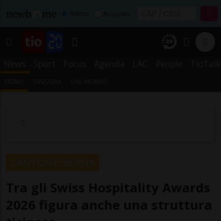
Affitta
Acquista
News
Sport
Focus
Agenda
LAC
People
TioTalk
TICINO
SVIZZERA
DAL MONDO
CANTONE/BERNA
Tra gli Swiss Hospitality Awards
2026 figura anche una struttura