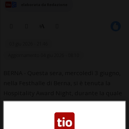
elaborata da Redazione
03 giu 2026 - 21:46
Aggiornamento 04 giu 2026 - 08:10
BERNA - Questa sera, mercoledì 3 giugno,
nella Festhalle di Berna, si è tenuta la
Hospitality Award Night, durante la quale
sono stati assegnati gli Swiss Hospitality
Awards 2026.
Di fronte a oltre 1000 ospiti,