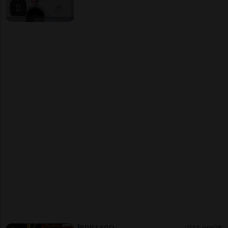
BRISSAGO
11 ore
8