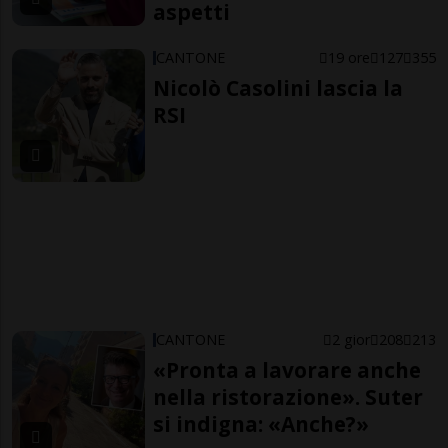
aspetti
CANTONE
19 ore
127
355
Nicolò Casolini lascia la
RSI
CANTONE
2 gior
208
213
«Pronta a lavorare anche
nella ristorazione». Suter
si indigna: «Anche?»