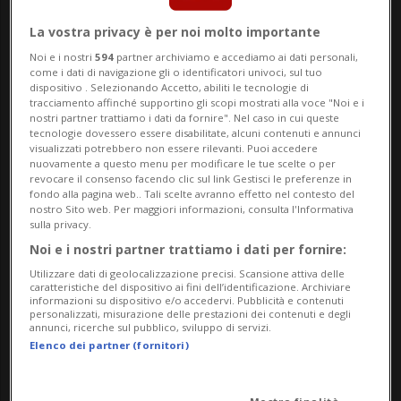
HotellerieSuisse ha premiato strutture
La vostra privacy è per noi molto importante
eccellenti, progetti innovativi e
Noi e i nostri
594
partner archiviamo e accediamo ai dati personali,
come i dati di navigazione gli o identificatori univoci, sul tuo
personalità di spicco del settore
dispositivo . Selezionando Accetto, abiliti le tecnologie di
tracciamento affinché supportino gli scopi mostrati alla voce "Noi e i
alberghiero svizzero. I vincitori sono stati
nostri partner trattiamo i dati da fornire". Nel caso in cui queste
tecnologie dovessero essere disabilitate, alcuni contenuti e annunci
selezionati da una giuria di esperti
visualizzati potrebbero non essere rilevanti. Puoi accedere
nuovamente a questo menu per modificare le tue scelte o per
revocare il consenso facendo clic sul link Gestisci le preferenze in
indipendente. La serata è stata condotta
fondo alla pagina web.. Tali scelte avranno effetto nel contesto del
nostro Sito web. Per maggiori informazioni, consulta l'Informativa
dalla presentatrice Jennifer Bosshard e dal
sulla privacy.
musicista Bastian Baker.
Noi e i nostri partner trattiamo i dati per fornire:
Utilizzare dati di geolocalizzazione precisi. Scansione attiva delle
caratteristiche del dispositivo ai fini dell’identificazione. Archiviare
informazioni su dispositivo e/o accedervi. Pubblicità e contenuti
La Hospitality Award Night ha
personalizzati, misurazione delle prestazioni dei contenuti e degli
annunci, ricerche sul pubblico, sviluppo di servizi.
rappresentato uno dei momenti salienti
Elenco dei partner (fornitori)
dell'Hospitality Summit 2026.