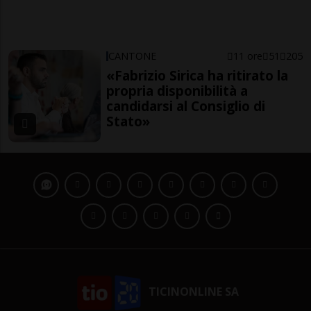
CANTONE
11 ore
51
205
«Fabrizio Sirica ha ritirato la
propria disponibilità a
candidarsi al Consiglio di
Stato»
TICINONLINE SA