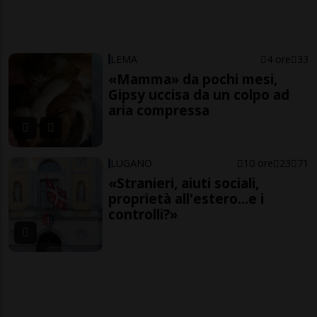
LEMA
4 ore
33
«Mamma» da pochi mesi,
Gipsy uccisa da un colpo ad
aria compressa
LUGANO
10 ore
23
71
«Stranieri, aiuti sociali,
proprietà all'estero...e i
controlli?»