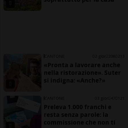
CANTONE
2 gior
208
213
«Pronta a lavorare anche
nella ristorazione». Suter
si indigna: «Anche?»
CANTONE
3 gior
47
121
Preleva 1.000 franchi e
resta senza parole: la
commissione che non ti