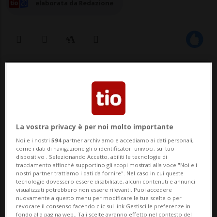
elaborata da Redazione
03 giu 2026 - 16:19
LUGANO - Lugano si prepara a vivere le
emozioni dei Mondiali di calcio 2026 grazie
La vostra privacy è per noi molto importante
al grande schermo allestito in Piazza
Noi e i nostri
594
partner archiviamo e accediamo ai dati personali,
Manzoni, situata nel cuore della città e
come i dati di navigazione gli o identificatori univoci, sul tuo
dispositivo . Selezionando Accetto, abiliti le tecnologie di
affacciata sul lago.
tracciamento affinché supportino gli scopi mostrati alla voce "Noi e i
nostri partner trattiamo i dati da fornire". Nel caso in cui queste
tecnologie dovessero essere disabilitate, alcuni contenuti e annunci
Dall’11 giugno al 19 luglio, cittadini e
visualizzati potrebbero non essere rilevanti. Puoi accedere
nuovamente a questo menu per modificare le tue scelte o per
visitatori potranno seguire in diretta le
revocare il consenso facendo clic sul link Gestisci le preferenze in
fondo alla pagina web.. Tali scelte avranno effetto nel contesto del