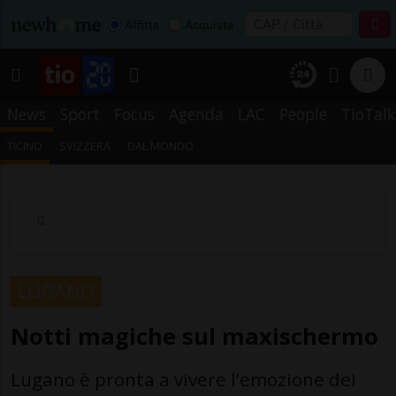
Affitta
Acquista
News
Sport
Focus
Agenda
LAC
People
TioTalk
TICINO
SVIZZERA
DAL MONDO
LUGANO
Notti magiche sul maxischermo
Lugano è pronta a vivere l’emozione dei