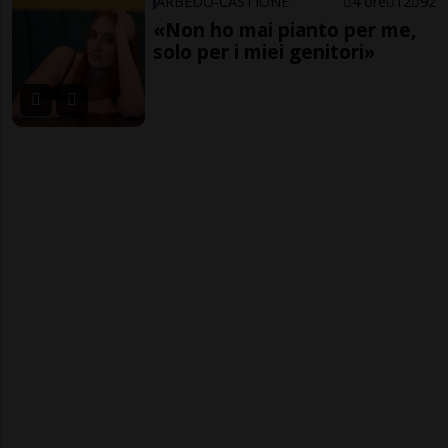
ARBEDO-CASTIONE
4 ore
12
92
«Non ho mai pianto per me,
solo per i miei genitori»