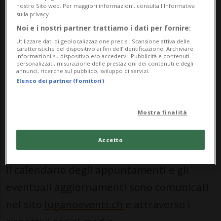
partite più attese della competizione,
nostro Sito web. Per maggiori informazioni, consulta l'Informativa
sulla privacy.
dalle fasi iniziali fino alle partite decisive
Noi e i nostri partner trattiamo i dati per fornire:
del torneo, in un’atmosfera coinvolgente e
Utilizzare dati di geolocalizzazione precisi. Scansione attiva delle
caratteristiche del dispositivo ai fini dell’identificazione. Archiviare
informazioni su dispositivo e/o accedervi. Pubblicità e contenuti
festiva.
personalizzati, misurazione delle prestazioni dei contenuti e degli
annunci, ricerche sul pubblico, sviluppo di servizi.
Elenco dei partner (fornitori)
Per la concomitanza con altri eventi estivi,
la Città informa che le partite del 9, 10, 11
Mostra finalità
e 18 luglio verranno proiettate al Centro
Accetto
Esposizioni.
Il calendario degli appuntamenti e gli
eventuali aggiornamenti sono comunicati
nel sito
luganoeventi.ch
e attraverso i