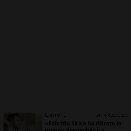
CANTONE
11 ore
51
205
«Fabrizio Sirica ha ritirato la
propria disponibilità a