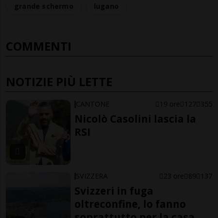
grande schermo
lugano
COMMENTI
NOTIZIE PIÙ LETTE
CANTONE
19 ore
127
355
Nicolò Casolini lascia la
RSI
SVIZZERA
23 ore
89
137
Svizzeri in fuga
oltreconfine, lo fanno
soprattutto per la casa