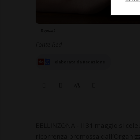
Deposit
Fonte Red
elaborata da Redazione
BELLINZONA - Il 31 maggio si cele
ricorrenza promossa dall’Organiz