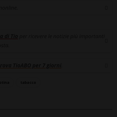
inonline.
a di Tio
per ricevere le notizie più importanti
osta.
rova TioABO per 7 giorni
.
otina
tabacco