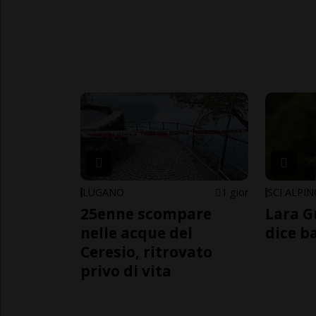
LUGANO
1 gior
SCI ALPI
25enne scompare
Lara G
nelle acque del
dice b
Ceresio, ritrovato
privo di vita