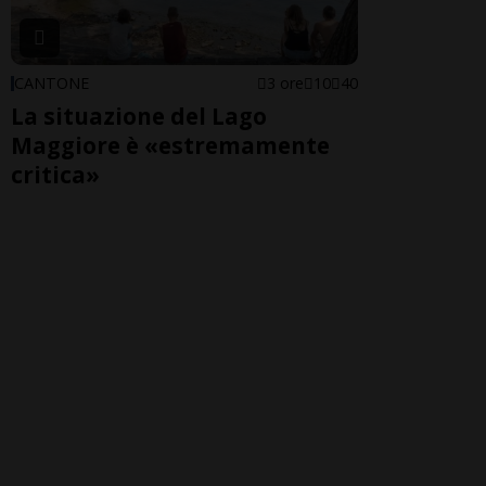
CANTONE
3 ore
10
40
La situazione del Lago
Maggiore è «estremamente
critica»