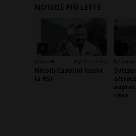
NOTIZIE PIÙ LETTE
CANTONE
1 gior
142
376
SVIZZERA
Nicolò Casolini lascia
Svizzer
la RSI
oltrec
soprat
casa