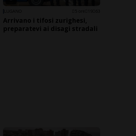
LUGANO
5 ore
19
63
Arrivano i tifosi zurighesi,
preparatevi ai disagi stradali