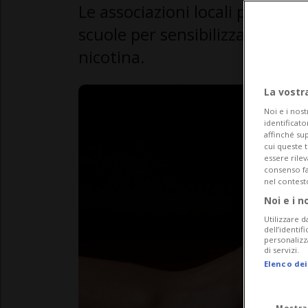
Le associazioni locali promuov
scuole per sensibilizzare i gio
nicotina.
La vostr
Noi e i nost
identificato
affinché sup
cui queste 
essere rile
consenso fac
nel contest
Noi e i n
Utilizzare d
dell’identif
personalizz
di servizi.
Elenco dei
Mostra