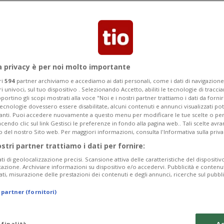
ono campagne sui social e attività nelle
vani sui rischi della dipendenza da
a privacy è per noi molto importante
ri
594
partner archiviamo e accediamo ai dati personali, come i dati di navigazione 
ri univoci, sul tuo dispositivo . Selezionando Accetto, abiliti le tecnologie di tracc
portino gli scopi mostrati alla voce "Noi e i nostri partner trattiamo i dati da fornir
tecnologie dovessero essere disabilitate, alcuni contenuti e annunci visualizzati 
vanti. Puoi accedere nuovamente a questo menu per modificare le tue scelte o per
endo clic sul link Gestisci le preferenze in fondo alla pagina web.. Tali scelte avr
o del nostro Sito web. Per maggiori informazioni, consulta l'Informativa sulla priva
ostri partner trattiamo i dati per fornire:
ati di geolocalizzazione precisi. Scansione attiva delle caratteristiche del dispositivo 
icazione. Archiviare informazioni su dispositivo e/o accedervi. Pubblicità e contenu
ati, misurazione delle prestazioni dei contenuti e degli annunci, ricerche sul pubbl
 partner (fornitori)
 finalità
Ac