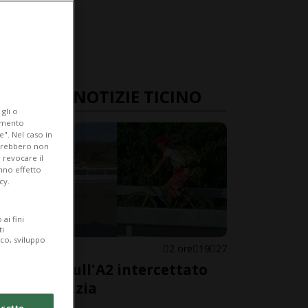
ULTIME NOTIZIE TICINO
gli o
iamento
e". Nel caso in
potrebbero non
 revocare il
anno effetto
cy.
ai fini
ti
ico, sviluppo
LUGANESE
2 ore
19
27
Ciclista sull'A2 intercettato
dalla polizia
cetto