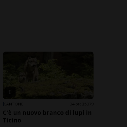
CANTONE
4 ore
5
79
C'è un nuovo branco di lupi in
Ticino