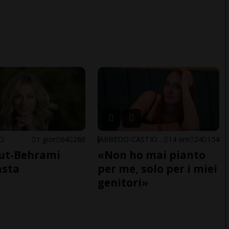
NO
1 gior
64
286
ARBEDO-CASTIONE
14 ore
24
154
ut-Behrami
«Non ho mai pianto
asta
per me, solo per i miei
genitori»