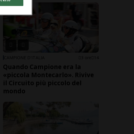
CAMPIONE D'ITALIA
3 ore
14
Quando Campione era la
«piccola Montecarlo». Rivive
il Circuito più piccolo del
mondo