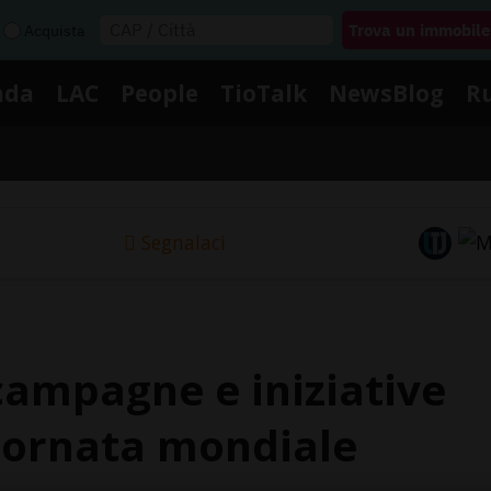
Acquista
nda
LAC
People
TioTalk
NewsBlog
R
Segnalaci
campagne e iniziative
Giornata mondiale