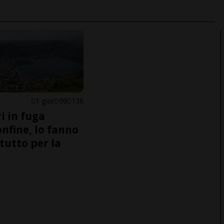
1 gior
99
138
i in fuga
onfine, lo fanno
tutto per la