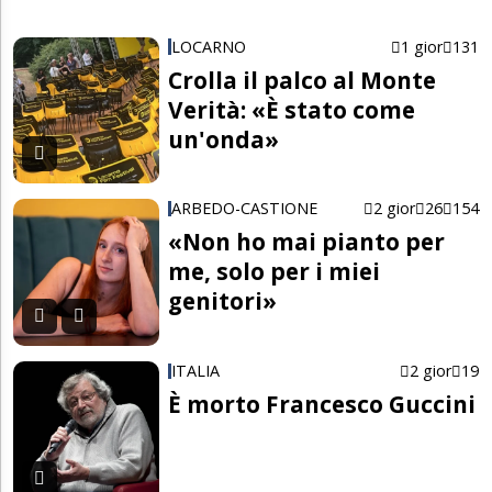
LOCARNO
1 gior
131
Crolla il palco al Monte
Verità: «È stato come
un'onda»
ARBEDO-CASTIONE
2 gior
26
154
«Non ho mai pianto per
me, solo per i miei
genitori»
ITALIA
2 gior
19
È morto Francesco Guccini