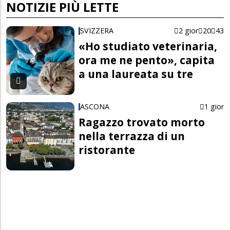
NOTIZIE PIÙ LETTE
SVIZZERA
2 gior
20
43
«Ho studiato veterinaria,
ora me ne pento», capita
a una laureata su tre
ASCONA
1 gior
Ragazzo trovato morto
nella terrazza di un
ristorante