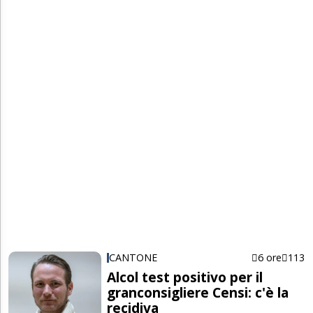
CANTONE
6 ore
113
Alcol test positivo per il
granconsigliere Censi: c'è la
recidiva