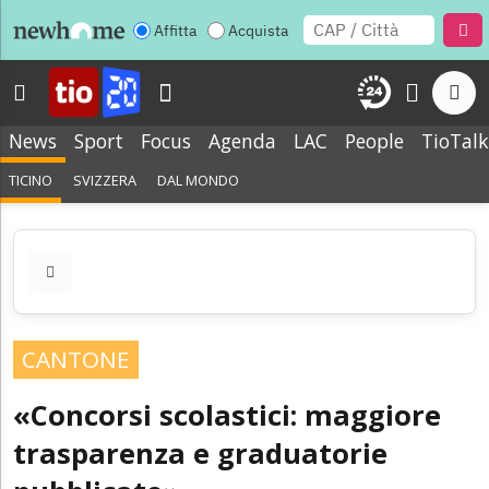
Affitta
Acquista
News
Sport
Focus
Agenda
LAC
People
TioTalk
TICINO
SVIZZERA
DAL MONDO
CANTONE
«Concorsi scolastici: maggiore
trasparenza e graduatorie