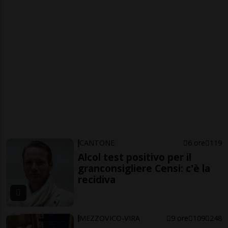
CANTONE
6 ore
119
Alcol test positivo per il
granconsigliere Censi: c'è la
recidiva
MEZZOVICO-VIRA
9 ore
109
248