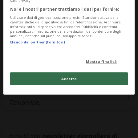
dall’affetto della sua famiglia, riunita per
sulla privacy.
Noi e i nostri partner trattiamo i dati per fornire:
condividere un momento speciale e
Utilizzare dati di geolocalizzazione precisi. Scansione attiva delle
significativo.
caratteristiche del dispositivo ai fini dell’identificazione. Archiviare
informazioni su dispositivo e/o accedervi. Pubblicità e contenuti
personalizzati, misurazione delle prestazioni dei contenuti e degli
annunci, ricerche sul pubblico, sviluppo di servizi.
Tra i presenti anche i figli Urs, Peter e
Elenco dei partner (fornitori)
Gabrielle, ritratti insieme alla madre nelle
immagini scattate durante i
Mostra finalità
festeggiamenti.
Accetto
Entra nel
canale WhatsApp
di
Ticinonline.
Iscriviti alla
newsletter giornaliera di