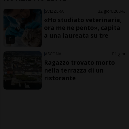
SVIZZERA
2 gior
20
43
«Ho studiato veterinaria,
ora me ne pento», capita
a una laureata su tre
ASCONA
1 gior
Ragazzo trovato morto
nella terrazza di un
ristorante