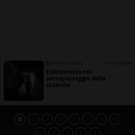
SANT'ANTONINO
11 ore
47
99
Esibizionista nel
sottopassaggio della
stazione