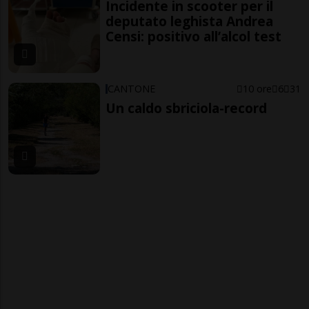
Incidente in scooter per il
deputato leghista Andrea
Censi: positivo all’alcol test
CANTONE
10 ore
6
31
Un caldo sbriciola-record