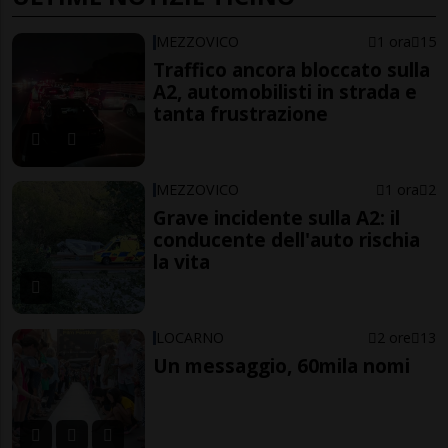
MEZZOVICO
1 ora
15
Traffico ancora bloccato sulla
A2, automobilisti in strada e
tanta frustrazione
MEZZOVICO
1 ora
2
Grave incidente sulla A2: il
conducente dell'auto rischia
la vita
LOCARNO
2 ore
13
Un messaggio, 60mila nomi