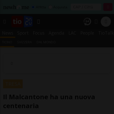
Affitta
Acquista
News
Sport
Focus
Agenda
LAC
People
TioTalk
TICINO
SVIZZERA
DAL MONDO
TRESA
Il Malcantone ha una nuova
centenaria