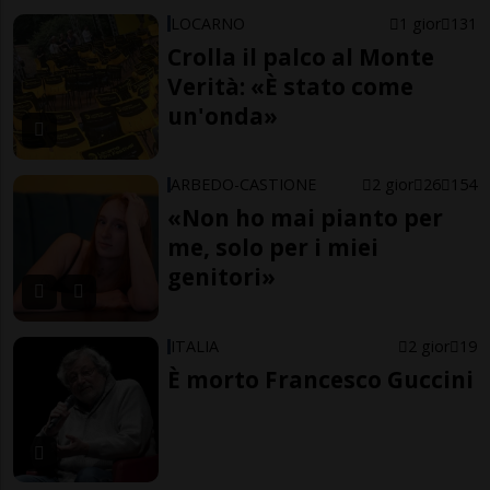
LOCARNO
1 gior
131
Crolla il palco al Monte
Verità: «È stato come
un'onda»
ARBEDO-CASTIONE
2 gior
26
154
«Non ho mai pianto per
me, solo per i miei
genitori»
ITALIA
2 gior
19
È morto Francesco Guccini