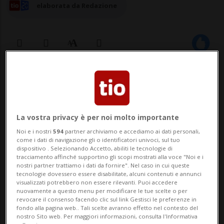
elaborata da Redazione
21 mag 2026 - 09:41
3
TRESA - Il Malcantone festeggia una nuova
La vostra privacy è per noi molto importante
centenaria.
Noi e i nostri
594
partner archiviamo e accediamo ai dati personali,
come i dati di navigazione gli o identificatori univoci, sul tuo
dispositivo . Selezionando Accetto, abiliti le tecnologie di
Heidi Steiger
, originaria dell’Appenzello,
tracciamento affinché supportino gli scopi mostrati alla voce "Noi e i
nostri partner trattiamo i dati da fornire". Nel caso in cui queste
ha compiuto 100 anni nella giornata di
tecnologie dovessero essere disabilitate, alcuni contenuti e annunci
visualizzati potrebbero non essere rilevanti. Puoi accedere
oggi. La donna ha celebrato il traguardo a
nuovamente a questo menu per modificare le tue scelte o per
revocare il consenso facendo clic sul link Gestisci le preferenze in
Monteggio, dove vive, circondata
fondo alla pagina web.. Tali scelte avranno effetto nel contesto del
nostro Sito web. Per maggiori informazioni, consulta l'Informativa