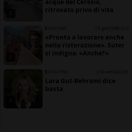
acque del Ceresio,
ritrovato privo di vita
CANTONE
3 gior
208
215
«Pronta a lavorare anche
nella ristorazione». Suter
si indigna: «Anche?»
SCI ALPINO
18 ore
62
281
Lara Gut-Behrami dice
basta