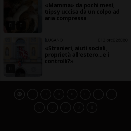
«Mamma» da pochi mesi,
Gipsy uccisa da un colpo ad
aria compressa
LUGANO
12 ore
26
80
«Stranieri, aiuti sociali,
proprietà all'estero...e i
controlli?»