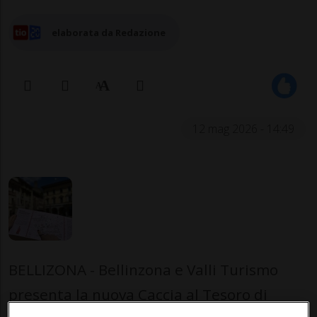
elaborata da Redazione
12 mag 2026 - 14:49
BELLIZONA - Bellinzona e Valli Turismo
presenta la nuova Caccia al Tesoro di