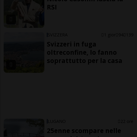
RSI
SVIZZERA
1 gior
94
139
Svizzeri in fuga
oltreconfine, lo fanno
soprattutto per la casa
LUGANO
22 ore
25enne scompare nelle