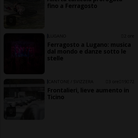
fino a Ferragosto
LUGANO
2 ore
Ferragosto a Lugano: musica
dal mondo e danze sotto le
stelle
CANTONE / SVIZZERA
3 ore
19
72
Frontalieri, lieve aumento in
Ticino