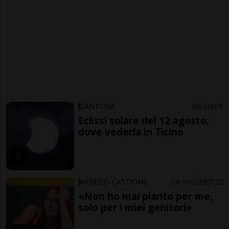
CANTONE
6 ore
9
Eclissi solare del 12 agosto:
dove vederla in Ticino
ARBEDO-CASTIONE
6 ore
20
120
«Non ho mai pianto per me,
solo per i miei genitori»