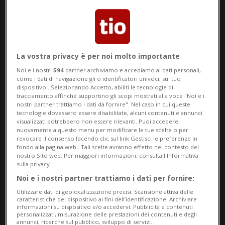
Maestro Martino, un’esperienza unica che
unisce gioco, storia e gastronomia
medievale in un’avventura tutta da vivere
nel centro storico di Bellinzona.
La vostra privacy è per noi molto importante
Noi e i nostri
594
partner archiviamo e accediamo ai dati personali,
Parte integrante del progetto strategico
come i dati di navigazione gli o identificatori univoci, sul tuo
dispositivo . Selezionando Accetto, abiliti le tecnologie di
dedicato alla valorizzazione della
tracciamento affinché supportino gli scopi mostrati alla voce "Noi e i
nostri partner trattiamo i dati da fornire". Nel caso in cui queste
gastronomia medievale, promosso da
tecnologie dovessero essere disabilitate, alcuni contenuti e annunci
visualizzati potrebbero non essere rilevanti. Puoi accedere
Bellinzona e Valli Turismo nell’ambito del
nuovamente a questo menu per modificare le tue scelte o per
revocare il consenso facendo clic sul link Gestisci le preferenze in
fondo alla pagina web.. Tali scelte avranno effetto nel contesto del
programma Interreg TRA – ME (Trame di
nostro Sito web. Per maggiori informazioni, consulta l'Informativa
sulla privacy.
meraviglie lungo la Via Francisca
Noi e i nostri partner trattiamo i dati per fornire:
Occidentale); di cui l’Organizzazione
Utilizzare dati di geolocalizzazione precisi. Scansione attiva delle
caratteristiche del dispositivo ai fini dell’identificazione. Archiviare
Turistica ne è capofila per la parte
informazioni su dispositivo e/o accedervi. Pubblicità e contenuti
personalizzati, misurazione delle prestazioni dei contenuti e degli
svizzera. Questa nuova iniziativa invita
annunci, ricerche sul pubblico, sviluppo di servizi.