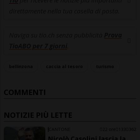
Tio
per ricevere le notizie più importanti
direttamente nella tua casella di posta.
Naviga su tio.ch senza pubblicità
Prova
TioABO per 7 giorni
.
bellinzona
caccia al tesoro
turismo
COMMENTI
NOTIZIE PIÙ LETTE
CANTONE
22 ore
133
362
Nicolò Casolini lascia la