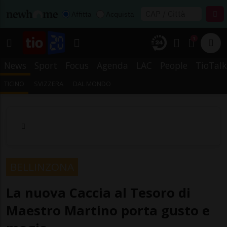
Affitta
Acquista
1
News
Sport
Focus
Agenda
LAC
People
TioTalk
TICINO
SVIZZERA
DAL MONDO
BELLINZONA
La nuova Caccia al Tesoro di
Maestro Martino porta gusto e