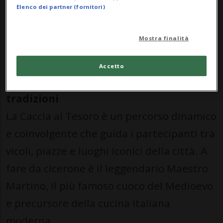
Elenco dei partner (fornitori)
residenti e visitatori a scoprire la città
attraverso una lente gustosa e
Mostra finalità
sorprendente.
Accetto
Un viaggio tra sapori, enigmi e
tradizioni
La Caccia al Tesoro è un percorso dinamico
e coinvolgente che guida i partecipanti tra
vicoli, piazze e luoghi iconici della città. A
fare da cicerone è il leggendario Maestro
Martino, il più famoso cuoco del Medioevo
e precursore della cucina italiana
moderna.