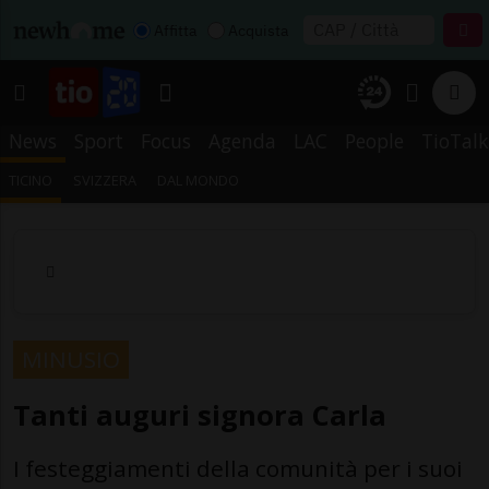
Affitta
Acquista
News
Sport
Focus
Agenda
LAC
People
TioTalk
TICINO
SVIZZERA
DAL MONDO
MINUSIO
Tanti auguri signora Carla
I festeggiamenti della comunità per i suoi