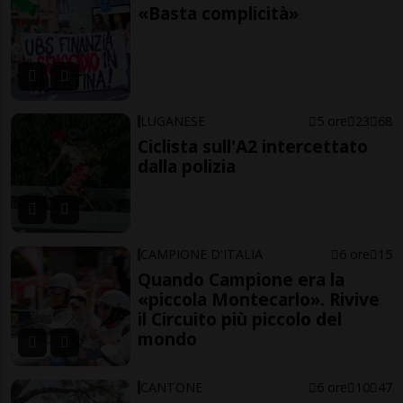
«Basta complicità»
LUGANESE
5 ore
23
68
Ciclista sull'A2 intercettato
dalla polizia
CAMPIONE D'ITALIA
6 ore
15
Quando Campione era la
«piccola Montecarlo». Rivive
il Circuito più piccolo del
mondo
CANTONE
6 ore
10
47