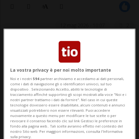
12 mag 2026 - 10:07
2
La vostra privacy è per noi molto importante
Noi e i nostri
594
partner archiviamo e accediamo ai dati personali,
come i dati di navigazione gli o identificatori univoci, sul tuo
MINUSIO - Nata il 30 aprile 1926, la
dispositivo . Selezionando Accetto, abiliti le tecnologie di
tracciamento affinché supportino gli scopi mostrati alla voce "Noi e i
signora Carla Boffa-Garobbio - che vive
nostri partner trattiamo i dati da fornire". Nel caso in cui queste
tecnologie dovessero essere disabilitate, alcuni contenuti e annunci
ancora nella propria abitazione - ha
visualizzati potrebbero non essere rilevanti. Puoi accedere
nuovamente a questo menu per modificare le tue scelte o per
festeggiato il ragguardevole traguardo dei
revocare il consenso facendo clic sul link Gestisci le preferenze in
fondo alla pagina web.. Tali scelte avranno effetto nel contesto del
cento anni circondata dalla sua grande
nostro Sito web. Per maggiori informazioni, consulta l'Informativa
sulla privacy.