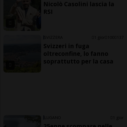
Nicolò Casolini lascia la
RSI
SVIZZERA
1 gior
100
137
Svizzeri in fuga
oltreconfine, lo fanno
soprattutto per la casa
LUGANO
1 gior
25enne scompare nelle