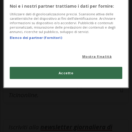
famiglia. È stato quindi un piacere per
Noi e i nostri partner trattiamo i dati per fornire:
l'Autorità comunale farle visita in questa
Utilizzare dati di geolocalizzazione precisi. Scansione attiva delle
caratteristiche del dispositivo ai fini dell’identificazione. Archiviare
occasione speciale. Il sindaco Renato
informazioni su dispositivo e/o accedervi. Pubblicità e contenuti
personalizzati, misurazione delle prestazioni dei contenuti e degli
annunci, ricerche sul pubblico, sviluppo di servizi.
Mondada le ha portato gli auguri del
Elenco dei partner (fornitori)
Municipio e dell'intera comunità,
congratulandosi con lei per questo
Mostra finalità
straordinario anniversario.
Accetto
Entra nel
canale WhatsApp
di
Ticinonline.
Iscriviti alla
newsletter giornaliera di