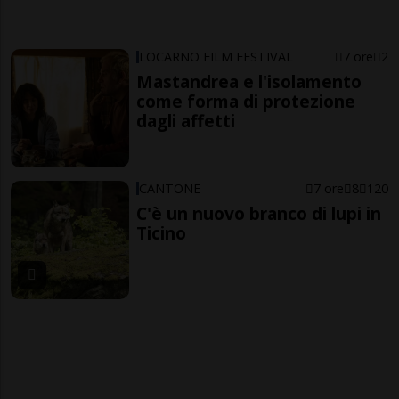
LOCARNO FILM FESTIVAL
7 ore
2
Mastandrea e l'isolamento
come forma di protezione
dagli affetti
CANTONE
7 ore
8
120
C'è un nuovo branco di lupi in
Ticino