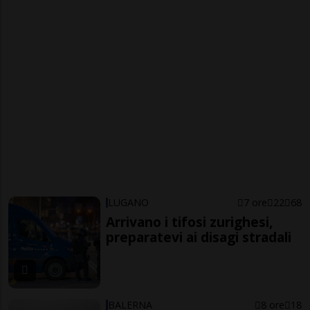
LUGANO
7 ore
22
68
Arrivano i tifosi zurighesi,
preparatevi ai disagi stradali
BALERNA
8 ore
18