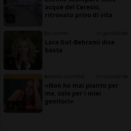
acque del Ceresio,
ritrovato privo di vita
SCI ALPINO
1 gior
65
286
Lara Gut-Behrami dice
basta
ARBEDO-CASTIONE
17 ore
24
158
«Non ho mai pianto per
me, solo per i miei
genitori»